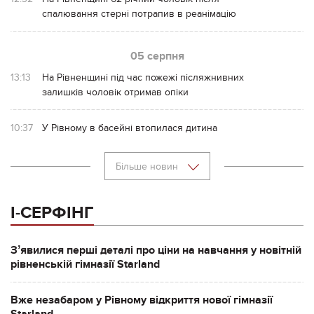
спалювання стерні потрапив в реанімацію
05 серпня
13:13
На Рівненщині під час пожежі післяжнивних
залишків чоловік отримав опіки
10:37
У Рівному в басейні втопилася дитина
Більше новин
І-СЕРФІНГ
Зʼявилися перші деталі про ціни на навчання у новітній
рівненській гімназії Starland
Вже незабаром у Рівному відкриття нової гімназії
Starland