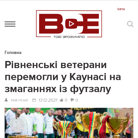
Головна
Рівненські ветерани
перемогли у Каунасі на
змаганнях із футзалу
vse.rv.ua
0
0
13.12.2021