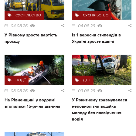
СУСПІЛЬСТВО
СУСПІЛЬСТВО
04.08.26
04.08.26
У Рівному зросте вартість
Із 1 вересня стипендія в
проїзду
Україні зросте вдвічі
ПОДІЇ
ДТП
03.08.26
03.08.26
На Рівненщині у водоймі
У Рокитному травмувалася
втопилася 15-річна дівчина
неповнолітня водійка
мопеду без посвідчення
водія