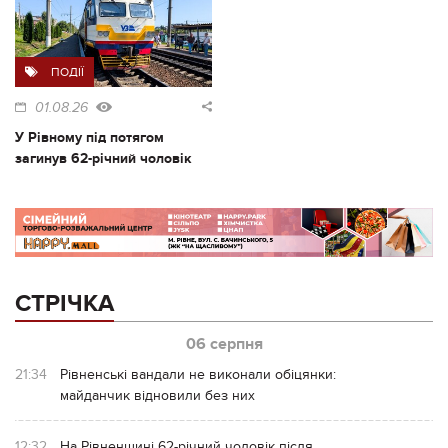
ПОДІЇ
01.08.26
У Рівному під потягом
загинув 62-річний чоловік
СТРІЧКА
06 серпня
21:34
Рівненські вандали не виконали обіцянки:
майданчик відновили без них
12:32
На Рівненщині 62-річний чоловік після