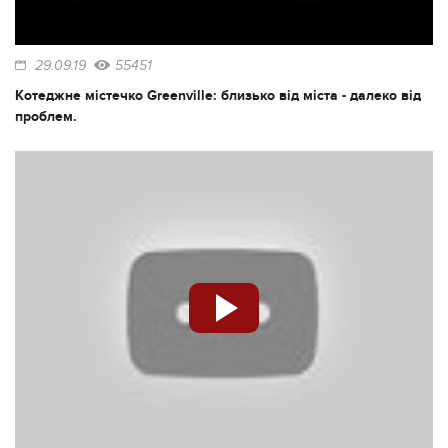
29.09.19
55451
Котеджне містечко Greenville: близько від міста - далеко від
проблем.