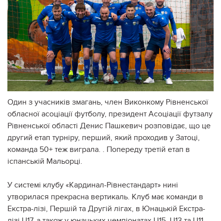
Один з учасників змагань, член Виконкому Рівненської
обласної асоціації футболу, президент Асоціації футзалу
Рівненської області Денис Пашкевич розповідає, що це
другий етап турніру, перший, який проходив у Затоці,
команда 50+ теж виграла. . Попереду третій етап в
іспанській Мальорці.
У системі клубу «Кардинал-Рівнестандарт» нині
утворилася прекрасна вертикаль. Клуб має команди в
Екстра-лізі, Першій та Другій лігах, в Юнацькій Екстра-
лізі U17, а також у юнацьких чемпіонатах U15, U13 та U11.