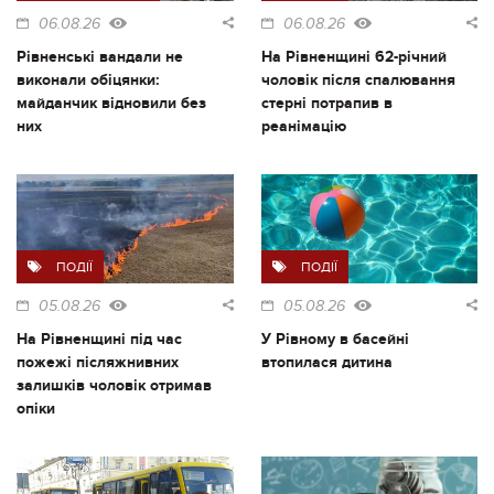
06.08.26
06.08.26
Рівненські вандали не
На Рівненщині 62-річний
виконали обіцянки:
чоловік після спалювання
майданчик відновили без
стерні потрапив в
них
реанімацію
ПОДІЇ
ПОДІЇ
05.08.26
05.08.26
На Рівненщині під час
У Рівному в басейні
пожежі післяжнивних
втопилася дитина
залишків чоловік отримав
опіки