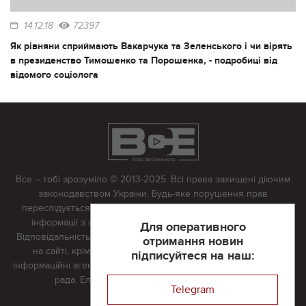
14.12.18
72397
Як рівняни сприймають Вакарчука та Зеленського і чи вірять
в президенство Тимошенко та Порошенка, - подробиці від
відомого соціолога
Все – тобі зрозуміло © 2013-2025. Всі права захищені діючим
законодавством України. Будь-яке порушення прав
переслідується в судовому порядку. Будь-яке відтворення
інформації з сайту тільки з письмово дозволу редакції.
Для оперативного
Відповідальність за достовірність усіх матеріалів, розміщених
отримання новин
на сайті, крім матеріалів, які містять посилання на інші
підписуйтеся на наш:
інформаційні агентства або інтернет-видання, несе редакційна
рада. Електронна пошта:
vserivne@gmail.com
Telegram