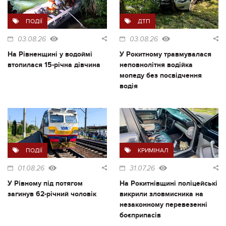
ПОДІЇ
ДТП
03.08.26
03.08.26
На Рівненщині у водоймі
У Рокитному травмувалася
втопилася 15-річна дівчина
неповнолітня водійка
мопеду без посвідчення
водія
ПОДІЇ
КРИМІНАЛ
01.08.26
31.07.26
У Рівному під потягом
На Рокитнівщині поліцейські
загинув 62-річний чоловік
викрили зловмисника на
незаконному перевезенні
боєприпасів