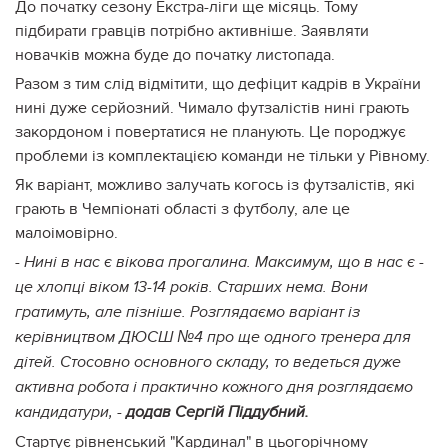
До початку сезону Екстра-ліги ще місяць. Тому
підбирати гравців потрібно активніше. Заявляти
новачків можна буде до початку листопада.
Разом з тим слід відмітити, що дефіцит кадрів в України
нині дуже серйозний. Чимало футзалістів нині грають
закордоном і повертатися не планують. Це породжує
проблеми із комплектацією команди не тільки у Рівному.
Як варіант, можливо залучать когось із футзалістів, які
грають в Чемпіонаті області з футболу, але це
малоімовірно.
- Нині в нас є вікова прогалина. Максимум, що в нас є -
це хлопці віком 13-14 років. Старших нема. Вони
гратимуть, але пізніше. Розглядаємо варіант із
керівництвом ДЮСШ №4 про ще одного тренера для
дітей. Стосовно основного складу, то ведеться дуже
активна робота і практично кожного дня розглядаємо
кандидатури, -
додав Сергій Піддубний.
Стартує рівненський "Кардинал" в цьогорічному