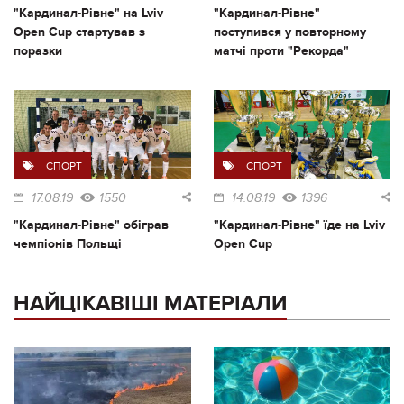
"Кардинал-Рівне" на Lviv
"Кардинал-Рівне"
Open Cup стартував з
поступився у повторному
поразки
матчі проти "Рекорда"
СПОРТ
СПОРТ
17.08.19
1550
14.08.19
1396
"Кардинал-Рівне" обіграв
"Кардинал-Рівне" їде на Lviv
чемпіонів Польщі
Open Cup
НАЙЦІКАВІШІ МАТЕРІАЛИ