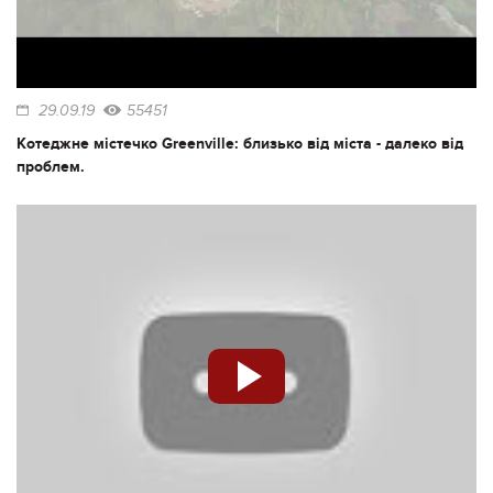
29.09.19
55451
Котеджне містечко Greenville: близько від міста - далеко від
проблем.