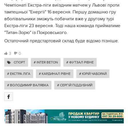
Чемпіонаті Екстра-ліги виїздним матчем у Львові проти
тамтешньої "Енергії" 16 вересня. Першу домашню гру
вболівальники зможуть побачити вже у другому турі
Екстра-ліги 23 вересня. Тоді наша команда прийматиме
"Титан-Зорю" із Покровського.
Остаточний предстартовий склад буде відомо пізніше.
3
0
СПОРТ
# INTER BETON
# ФУТЗАЛ РІВНЕ
# ЕКСТРА ЛІГА
# КАРДИНАЛ РІВНЕ
# ЮРІЙ ЧАБОРАЙ
# ВОЛОДИМИР ВАЛЯВКА
# СЕРГІЙ ПІДДУБНИЙ