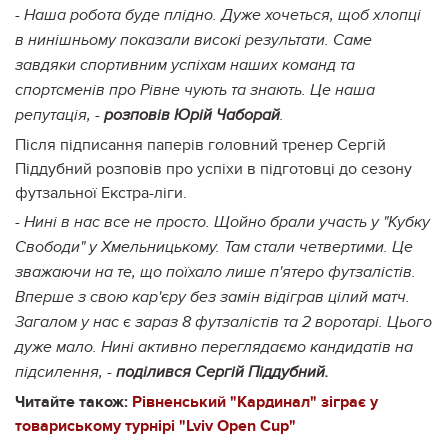
- Наша робота буде плідно. Дуже хочеться, щоб хлопці
в нинішньому показали високі результати. Саме
завдяки спортивним успіхам наших команд та
спортсменів про Рівне чують та знають. Це наша
репутація, -
розповів Юрій Чаборай
.
Після підписання паперів головний тренер Сергій
Піддубний розповів про успіхи в підготовці до сезону
футзальної Екстра-ліги.
- Нині в нас все не просто. Щойно брали участь у "Кубку
Свободи" у Хмельницькому. Там стали четвертими. Це
зважаючи на те, що поїхало лише п'ятеро футзалістів.
Вперше з свою кар'єру без замін відіграв цілий матч.
Загалом у нас є зараз 8 футзалістів та 2 воротарі. Цього
дуже мало. Нині активно переглядаємо кандидатів на
підсилення, -
поділився Сергій Піддубний.
Читайте також:
Рівненський "Кардинал" зіграє у
товариському турнірі "Lviv Open Cup"