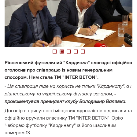
1
2
3
4
5
Рівненський футзальний "Кардинал" сьогодні офіційно
оголосив про співпрацю із новим генеральним
спосором. Ним стала ТМ "INTER BETON".
- Ця співпраця піде на користь не тільки "Кардиналу", а і
рівненському та українському футзалу загалом, -
прокоментував президент клубу Володимир Валявка.
Договір в присутності місцевих журналістів підписали та
офіційно вручили власнику ТМ "INTER BETON" Юрію
Чабораю футболку "Кардиналу" із його щасливим
номером 13.