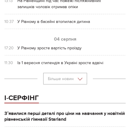
13:13
На Рівненщині під час пожежі післяжнивних
залишків чоловік отримав опіки
10:37
У Рівному в басейні втопилася дитина
04 серпня
17:20
У Рівному зросте вартість проїзду
11:30
Із 1 вересня стипендія в Україні зросте вдвічі
Більше новин
І-СЕРФІНГ
Зʼявилися перші деталі про ціни на навчання у новітній
рівненській гімназії Starland