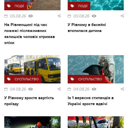
ПОДІЇ
ПОДІЇ
05.08.26
05.08.26
На Рівненщині під час
У Рівному в басейні
пожежі післяжнивних
втопилася дитина
залишків чоловік отримав
опіки
СУСПІЛЬСТВО
СУСПІЛЬСТВО
04.08.26
04.08.26
У Рівному зросте вартість
Із 1 вересня стипендія в
проїзду
Україні зросте вдвічі