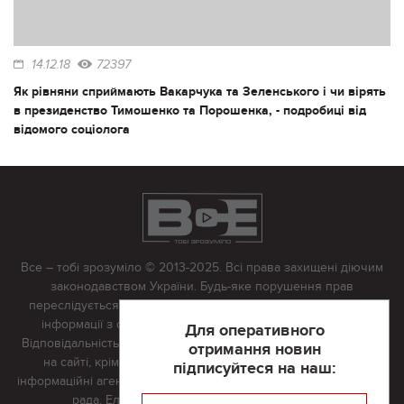
14.12.18
72397
Як рівняни сприймають Вакарчука та Зеленського і чи вірять
в президенство Тимошенко та Порошенка, - подробиці від
відомого соціолога
Все – тобі зрозуміло © 2013-2025. Всі права захищені діючим
законодавством України. Будь-яке порушення прав
переслідується в судовому порядку. Будь-яке відтворення
інформації з сайту тільки з письмово дозволу редакції.
Для оперативного
Відповідальність за достовірність усіх матеріалів, розміщених
отримання новин
на сайті, крім матеріалів, які містять посилання на інші
підписуйтеся на наш:
інформаційні агентства або інтернет-видання, несе редакційна
рада. Електронна пошта:
vserivne@gmail.com