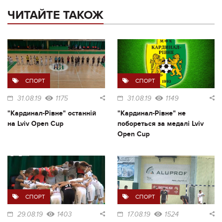
ЧИТАЙТЕ ТАКОЖ
СПОРТ
СПОРТ
31.08.19
1175
31.08.19
1149
"Кардинал-Рівне" останній
"Кардинал-Рівне" не
на Lviv Open Cup
побореться за медалі Lviv
Open Cup
СПОРТ
СПОРТ
29.08.19
1403
17.08.19
1524