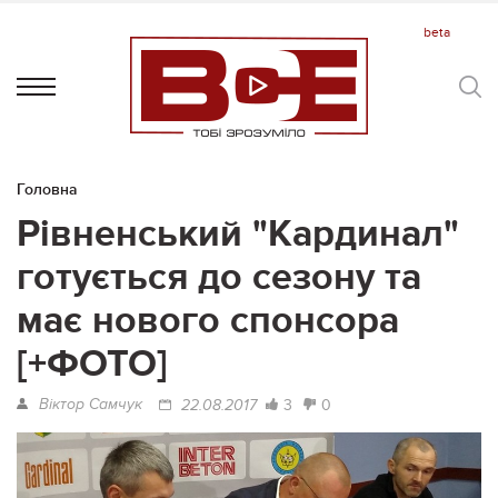
Головна
Рівненський "Кардинал"
готується до сезону та
має нового спонсора
[+ФОТО]
Віктор Самчук
3
0
22.08.2017