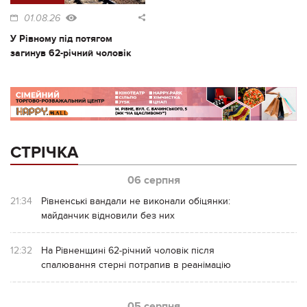
01.08.26
У Рівному під потягом
загинув 62-річний чоловік
СТРІЧКА
06 серпня
21:34
Рівненські вандали не виконали обіцянки:
майданчик відновили без них
12:32
На Рівненщині 62-річний чоловік після
спалювання стерні потрапив в реанімацію
05 серпня