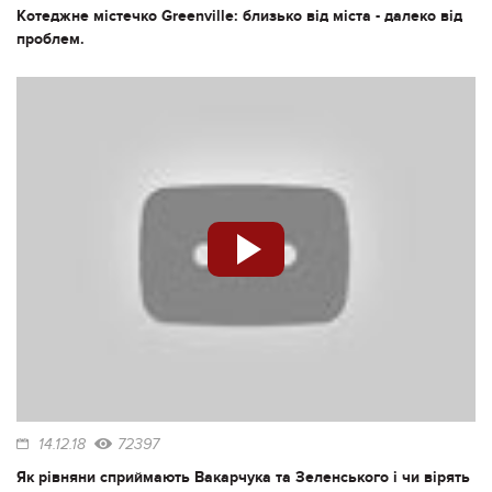
Котеджне містечко Greenville: близько від міста - далеко від
проблем.
14.12.18
72397
Як рівняни сприймають Вакарчука та Зеленського і чи вірять