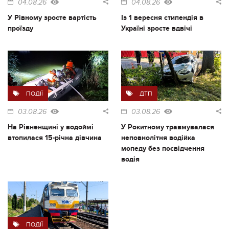
04.08.26
04.08.26
У Рівному зросте вартість
Із 1 вересня стипендія в
проїзду
Україні зросте вдвічі
ПОДІЇ
ДТП
03.08.26
03.08.26
На Рівненщині у водоймі
У Рокитному травмувалася
втопилася 15-річна дівчина
неповнолітня водійка
мопеду без посвідчення
водія
ПОДІЇ