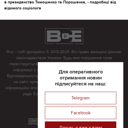
в президенство Тимошенко та Порошенка, - подробиці від
відомого соціолога
Все – тобі зрозуміло © 2013-2025. Всі права захищені діючим
законодавством України. Будь-яке порушення прав
переслідується в судовому порядку. Будь-яке відтворення
інформації з сайту тільки з письмово дозволу редакції.
Для оперативного
Відповідальність за достовірність усіх матеріалів, розміщених
отримання новин
на сайті, крім матеріалів, які містять посилання на інші
підписуйтеся на наш:
інформаційні агентства або інтернет-видання, несе редакційна
рада. Електронна пошта:
vserivne@gmail.com
Telegram
Реклама на сайті
Facebook
Розроблений та підтримується
в
компанії 32х32
Дякую, я вже з вами