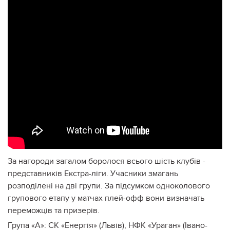
За нагороди загалом боролося всього шість клубів -
представників Екстра-ліги. Учасники змагань
розподілені на дві групи. За підсумком одноколового
групового етапу у матчах плей-офф вони визначать
переможців та призерів.
Група «А»: СК «Енергія» (Львів), НФК «Ураган» (Івано-