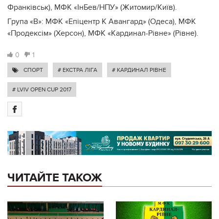
Франківськ), МФК «ІнБев/НПУ» (Житомир/Київ).
Група «В»: МФК «Епіцентр К Авангард» (Одеса), МФК
«Продексім» (Херсон), МФК «Кардинал-Рівне» (Рівне).
0
1
СПОРТ
# ЕКСТРА ЛІГА
# КАРДИНАЛ РІВНЕ
# LVIV OPEN CUP 2017
ЧИТАЙТЕ ТАКОЖ