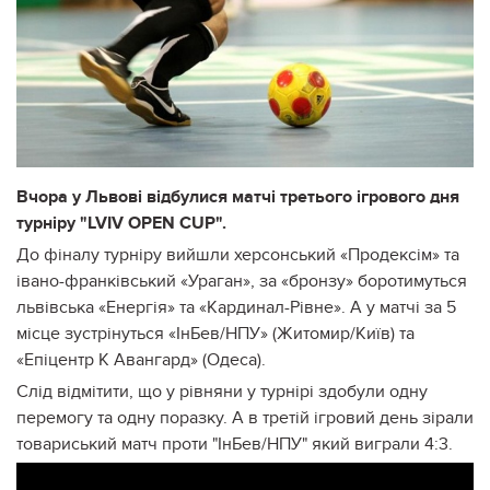
Вчора у Львові відбулися матчі третього ігрового дня
турніру "LVIV OPEN CUP".
До фіналу турніру вийшли херсонський «Продексім» та
івано-франківський «Ураган», за «бронзу» боротимуться
львівська «Енергія» та «Кардинал-Рівне». А у матчі за 5
місце зустрінуться «ІнБев/НПУ» (Житомир/Київ) та
«Епіцентр К Авангард» (Одеса).
Слід відмітити, що у рівняни у турнірі здобули одну
перемогу та одну поразку. А в третій ігровий день зірали
товариський матч проти "ІнБев/НПУ" який виграли 4:3.