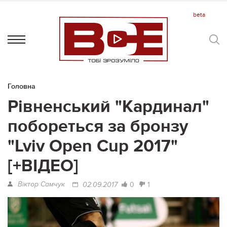
Головна
Рівненський "Кардинал"
побореться за бронзу
"Lviv Open Cup 2017"
[+ВІДЕО]
Віктор Самчук
0
1
02.09.2017