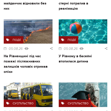
майданчик відновили без
стерні потрапив в
них
реанімацію
ПОДІЇ
ПОДІЇ
05.08.26
05.08.26
На Рівненщині під час
У Рівному в басейні
пожежі післяжнивних
втопилася дитина
залишків чоловік отримав
опіки
СУСПІЛЬСТВО
СУСПІЛЬСТВО