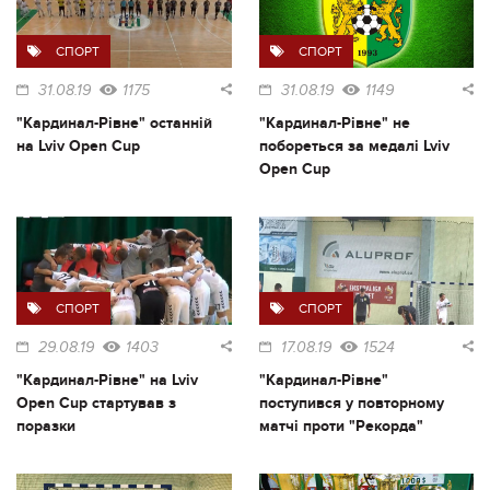
СПОРТ
СПОРТ
31.08.19
1175
31.08.19
1149
"Кардинал-Рівне" останній
"Кардинал-Рівне" не
на Lviv Open Cup
побореться за медалі Lviv
Open Cup
СПОРТ
СПОРТ
29.08.19
1403
17.08.19
1524
"Кардинал-Рівне" на Lviv
"Кардинал-Рівне"
Open Cup стартував з
поступився у повторному
поразки
матчі проти "Рекорда"