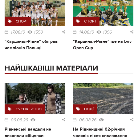
СПОРТ
СПОРТ
17.08.19
1550
14.08.19
1396
"Кардинал-Рівне" обіграв
"Кардинал-Рівне" їде на Lviv
чемпіонів Польщі
Open Cup
НАЙЦІКАВІШІ МАТЕРІАЛИ
СУСПІЛЬСТВО
ПОДІЇ
06.08.26
06.08.26
Рівненські вандали не
На Рівненщині 62-річний
виконали обіцянки:
чоловік після спалювання