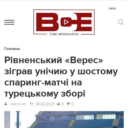
Головна
Рівненський «Верес»
зіграв унічию у шостому
спаринг-матчі на
турецькому зборі
vse.rv.ua
0
0
18.02.2021