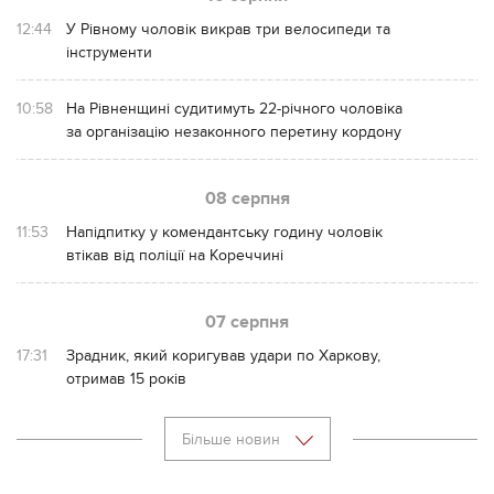
12:44
У Рівному чоловік викрав три велосипеди та
інструменти
10:58
На Рівненщині судитимуть 22-річного чоловіка
за організацію незаконного перетину кордону
08 серпня
11:53
Напідпитку у комендантську годину чоловік
втікав від поліції на Кореччині
07 серпня
17:31
Зрадник, який коригував удари по Харкову,
отримав 15 років
Більше новин