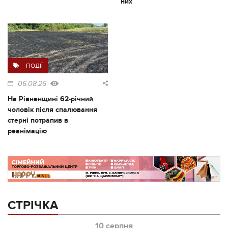
них
ПОДІЇ
06.08.26
На Рівненщині 62-річний
чоловік після спалювання
стерні потрапив в
реанімацію
СТРІЧКА
10 серпня