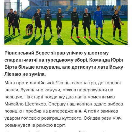
Рівненський Верес зіграв унічию у шостому
спаринг-матчі на турецькому зборі. Команда Юрія
Вірта більше атакувала, але дотиснути латвійську
Лієпаю не зуміла.
Матч проти латвійської Лієпаї - саме та гра, де гольові
шанси, буквально кажучи, можна перерахувати на
пальцях. На старті поєдинку два напів моменти мав
Михайло Шестаков. Спершу наш капітан вдало вибрав
позицію і пробив на випередження. А потім замикав
ударом головою розіграш кутового. Обидва рази м'яч
розминувся із рамкою воріт.