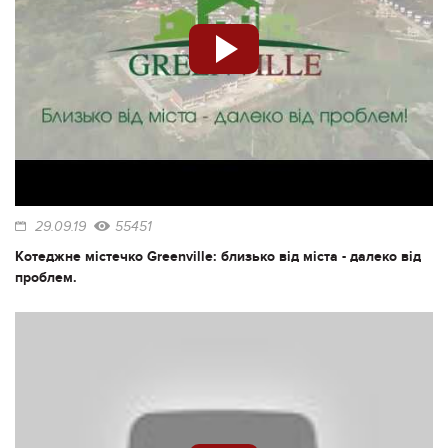
29.09.19
55451
Котеджне містечко Greenville: близько від міста - далеко від
проблем.