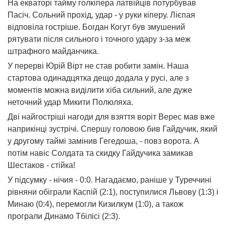
На екваторі тайму голкіпера латвійців потурбував
Пасіч. Сольний прохід, удар - у руки кіперу. Лієпая
відповіла гостріше. Богдан Когут був змушений
рятувати після сильного і точного удару з-за меж
штрафного майданчика.
У перерві Юрій Вірт не став робити замін. Наша
стартова одинадцятка дещо додала у русі, але з
моментів можна виділити хіба сильний, але дуже
неточний удар Микити Полюляха.
Дві найгостріші нагоди для взяття воріт Верес мав вже
наприкінці зустрічі. Спершу головою бив Гайдучик, який
у другому таймі замінив Гегедоша, - повз ворота. А
потім навіс Солдата та скидку Гайдучика замикав
Шестаков - стійка!
У підсумку - нічия - 0:0. Нагадаємо, раніше у Туреччині
р
івняни обіграли Каспій (2:1), поступилися Львову (1:3) і
Минаю (0:4), перемогли Кизилкум (1:0), а також
програли Динамо Тбілісі (2:3).