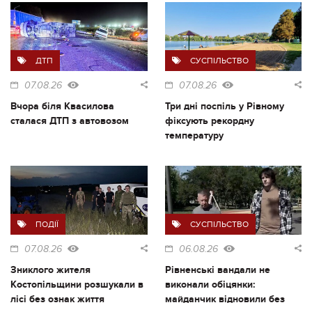
ДТП
СУСПІЛЬСТВО
07.08.26
07.08.26
Вчора біля Квасилова
Три дні поспіль у Рівному
сталася ДТП з автовозом
фіксують рекордну
температуру
ПОДІЇ
СУСПІЛЬСТВО
07.08.26
06.08.26
Зниклого жителя
Рівненські вандали не
Костопільщини розшукали в
виконали обіцянки:
лісі без ознак життя
майданчик відновили без