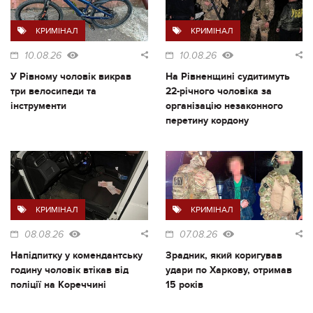
КРИМІНАЛ
КРИМІНАЛ
10.08.26
10.08.26
У Рівному чоловік викрав
На Рівненщині судитимуть
три велосипеди та
22-річного чоловіка за
інструменти
організацію незаконного
перетину кордону
КРИМІНАЛ
КРИМІНАЛ
08.08.26
07.08.26
Напідпитку у комендантську
Зрадник, який коригував
годину чоловік втікав від
удари по Харкову, отримав
поліції на Кореччині
15 років