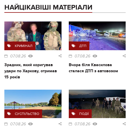
НАЙЦІКАВІШІ МАТЕРІАЛИ
КРИМІНАЛ
ДТП
07.08.26
07.08.26
Зрадник, який коригував
Вчора біля Квасилова
удари по Харкову, отримав
сталася ДТП з автовозом
15 років
СУСПІЛЬСТВО
ПОДІЇ
07.08.26
07.08.26