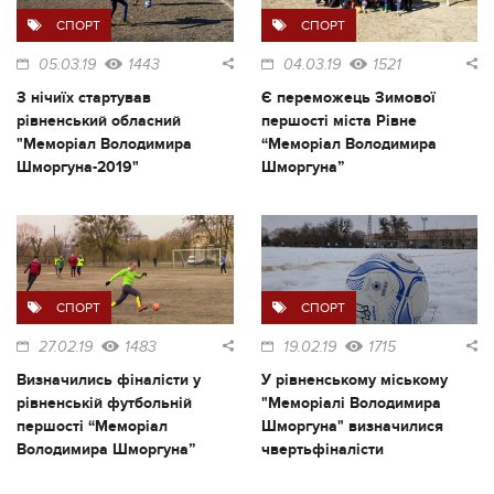
СПОРТ
СПОРТ
05.03.19
1443
04.03.19
1521
З нічиїх стартував
Є переможець Зимової
рівненський обласний
першості міста Рівне
"Меморіал Володимира
“Меморіал Володимира
Шморгуна-2019"
Шморгуна”
СПОРТ
СПОРТ
27.02.19
1483
19.02.19
1715
Визначились фіналісти у
У рівненському міському
рівненській футбольній
"Меморіалі Володимира
першості “Меморіал
Шморгуна" визначилися
Володимира Шморгуна”
чвертьфіналісти