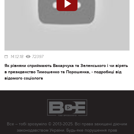
14.12.18
72397
Як рівняни сприймають Вакарчука та Зеленського і чи вірять
в президенство Тимошенко та Порошенка, - подробиці від
відомого соціолога
Все – тобі зрозуміло © 2013-2025. Всі права захищені діючим
законодавством України. Будь-яке порушення прав