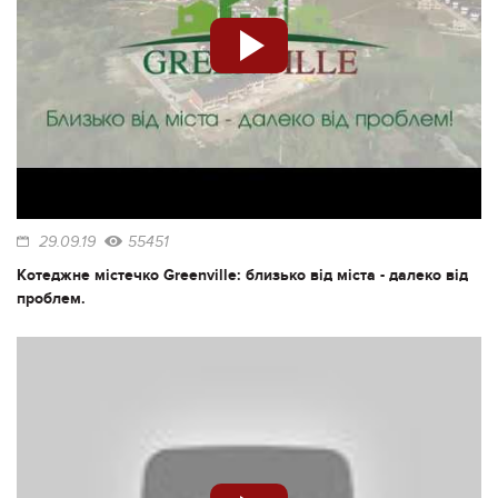
29.09.19
55451
Котеджне містечко Greenville: близько від міста - далеко від
проблем.