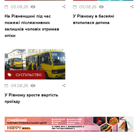
05.08.26
05.08.26
На Рівненщині під час
У Рівному в басейні
пожежі післяжнивних
втопилася дитина
залишків чоловік отримав
опіки
СУСПІЛЬСТВО
04.08.26
У Рівному зросте вартість
проїзду