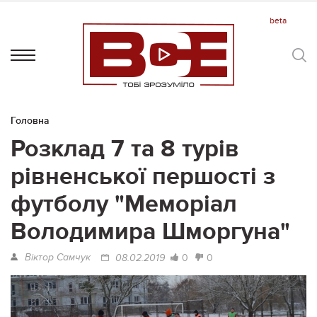
Головна
Розклад 7 та 8 турів
рівненської першості з
футболу "Меморіал
Володимира Шморгуна"
Віктор Самчук
0
0
08.02.2019