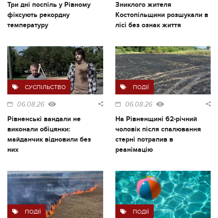
Три дні поспіль у Рівному
Зниклого жителя
фіксують рекордну
Костопільщини розшукали в
температуру
лісі без ознак життя
СУСПІЛЬСТВО
ПОДІЇ
06.08.26
06.08.26
Рівненські вандали не
На Рівненщині 62-річний
виконали обіцянки:
чоловік після спалювання
майданчик відновили без
стерні потрапив в
них
реанімацію
ПОДІЇ
ПОДІЇ