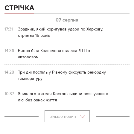
СТРІЧКА
07 серпня
17:31
Зрадник, який коригував удари по Харкову,
отримав 15 років
14:36
Вчора біля Квасилова сталася ДТП з
автовозом
14:28
Три дні поспіль у Рівному фіксують рекордну
температуру
10:37
Зниклого жителя Костопільщини розшукали в
лісі без ознак життя
Більше новин