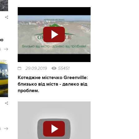
ію
і
29.09.2019
55451
Котеджне містечко Greenville:
близько від міста - далеко від
проблем.
і