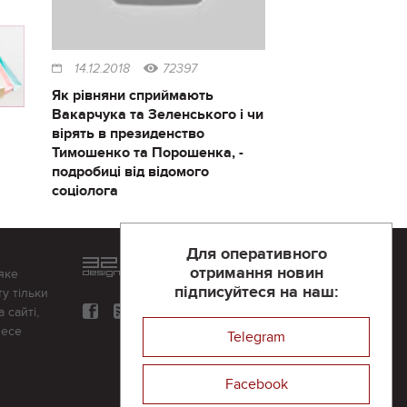
14.12.2018
72397
Як рівняни сприймають
Вакарчука та Зеленського і чи
вірять в президенство
Тимошенко та Порошенка, -
подробиці від відомого
соціолога
Для оперативного
Розроблений та підтримується
отримання новин
яке
в
компанії 32х32
підписуйтеся на наш:
у тільки
 сайті,
несе
Telegram
Facebook