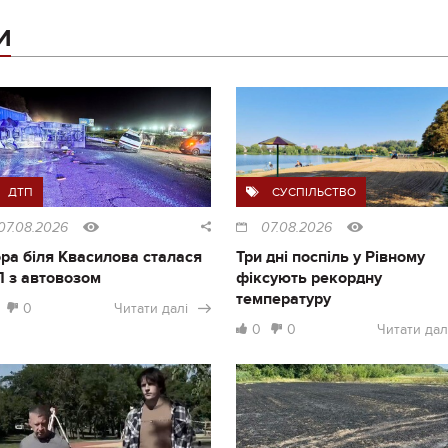
И
ДТП
СУСПІЛЬСТВО
07.08.2026
07.08.2026
ра біля Квасилова сталася
Три дні поспіль у Рівному
 з автовозом
фіксують рекордну
температуру
0
Читати далі
0
0
Читати дал