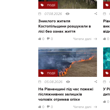
ПОДІЇ
07.08.2026
Зниклого жителя
Рів
Костопільщини розшукали в
вик
лісі без ознак життя
від
0
0
Читати далі
0
ПОДІЇ
05.08.2026
На Рівненщині під час пожежі
У Р
післяжнивних залишків
дит
чоловік отримав опіки
0
0
0
Читати далі