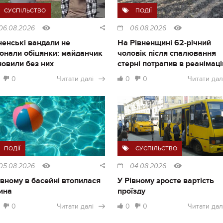
СУСПІЛЬСТВО
ПОДІЇ
06.08.2026
06.08.2026
ненські вандали не
На Рівненщині 62-річний
онали обіцянки: майданчик
чоловік після спалювання
новили без них
стерні потрапив в реанімац
0
Читати далі
0
0
Читати дал
ПОДІЇ
СУСПІЛЬСТВО
05.08.2026
04.08.2026
івному в басейні втопилася
У Рівному зросте вартість
ина
проїзду
0
Читати далі
0
0
Читати дал