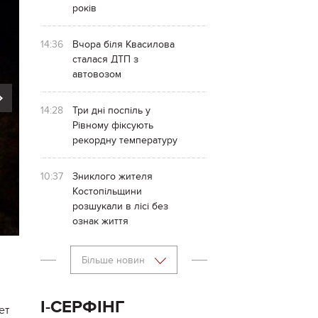
років
14:36
Вчора біля Квасилова
сталася ДТП з
автовозом
Next
14:28
Три дні поспіль у
Рівному фіксують
рекордну температуру
10:37
Зниклого жителя
Костопільщини
розшукали в лісі без
ознак життя
Більше новин
І-СЕРФІНГ
ет