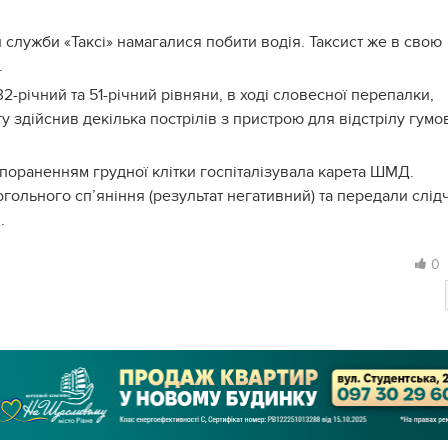
 служби «Таксі» намагалися побити водія. Таксист же в свою
.
2-річний та 51-річний рівняни, в ході словесної перепалки,
у здійснив декілька пострілів з пристрою для відстрілу гумо
з пораненням грудної клітки госпіталізувала карета ШМД.
огольного сп’яніння (результат негативний) та передали слід
.
0