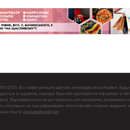
2013-2025. Всі права захищені діючим законодавством України. Будь-
ується в судовому порядку. Будь-яке відтворення інформації з сайт
ції. Відповідальність за достовірність усіх матеріалів, розміщених на
тять посилання на інші інформаційні агентства або інтернет-видання, 
ронна пошта:
vserivne@gmail.com