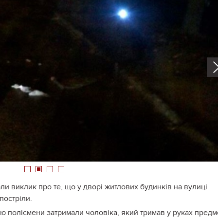
1
2
3
4
ли виклик про те, що у дворі житлових будинків на вулиці
постріли.
 полісмени затримали чоловіка, який тримав у руках предм