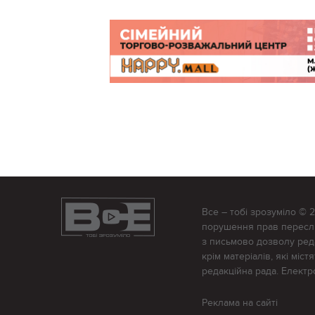
Все – тобі зрозуміло © 
порушення прав переслід
з письмово дозволу редак
крім матеріалів, які міс
редакційна рада. Елект
Реклама на сайті