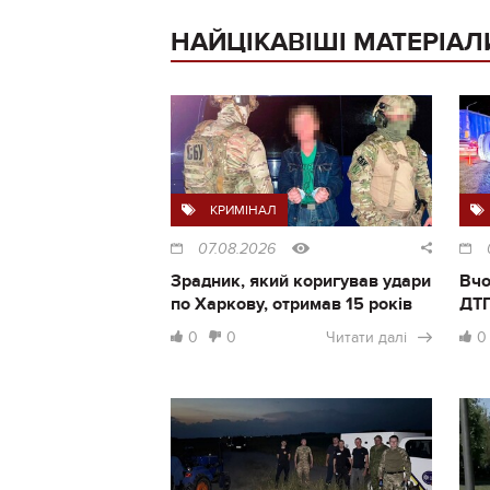
НАЙЦІКАВІШІ МАТЕРІАЛ
КРИМІНАЛ
07.08.2026
Зрадник, який коригував удари
Вчо
по Харкову, отримав 15 років
ДТП
0
0
Читати далі
0