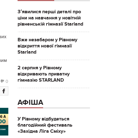
Зʼявилися перші деталі про
ціни на навчання у новітній
рівненській гімназії Starland
вих
Вже незабаром у Рівному
відкриття нової гімназії
Starland
чим
2 серпня у Рівному
відкривають приватну
гімназію STARLAND
0
АФІША
У Рівному відбудеться
благодійний фестиваль
«Західна Ліга Сміху»