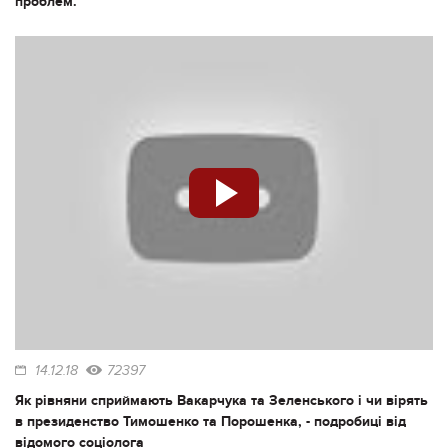
проблем.
14.12.18
72397
Як рівняни сприймають Вакарчука та Зеленського і чи вірять
в президенство Тимошенко та Порошенка, - подробиці від
відомого соціолога