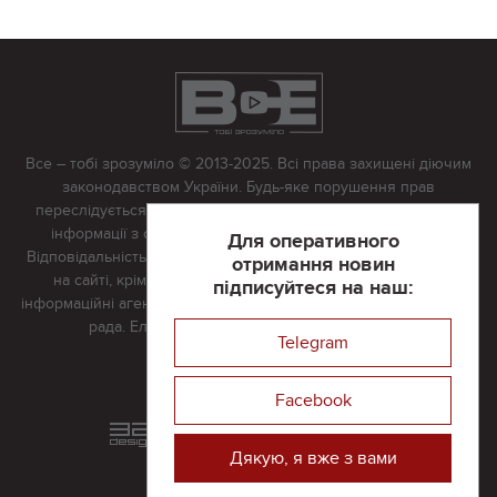
Все – тобі зрозуміло © 2013-2025. Всі права захищені діючим
законодавством України. Будь-яке порушення прав
переслідується в судовому порядку. Будь-яке відтворення
інформації з сайту тільки з письмово дозволу редакції.
Для оперативного
Відповідальність за достовірність усіх матеріалів, розміщених
отримання новин
на сайті, крім матеріалів, які містять посилання на інші
підписуйтеся на наш:
інформаційні агентства або інтернет-видання, несе редакційна
рада. Електронна пошта:
vserivne@gmail.com
Telegram
Реклама на сайті
Facebook
Розроблений та підтримується
в
компанії 32х32
Дякую, я вже з вами