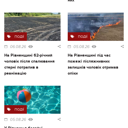
них
ПОДІЇ
ПОДІЇ
06.08.26
05.08.26
На Рівненщині 62-річний
На Рівненщині під час
чоловік після спалювання
пожежі післяжнивних
стерні потрапив в
залишків чоловік отримав
реанімацію
опіки
ПОДІЇ
05.08.26