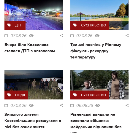
ДТП
СУСПІЛЬСТВО
07.08.26
07.08.26
Вчора біля Квасилова
Три дні поспіль у Рівному
сталася ДТП з автовозом
фіксують рекордну
температуру
ПОДІЇ
СУСПІЛЬСТВО
07.08.26
06.08.26
Зниклого жителя
Рівненські вандали не
Костопільщини розшукали в
виконали обіцянки:
лісі без ознак життя
майданчик відновили без