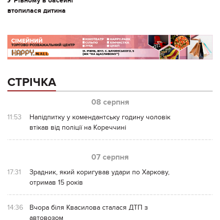
У Рівному в басейні
втопилася дитина
СТРІЧКА
08 серпня
11:53
Напідпитку у комендантську годину чоловік
втікав від поліції на Кореччині
07 серпня
17:31
Зрадник, який коригував удари по Харкову,
отримав 15 років
14:36
Вчора біля Квасилова сталася ДТП з
автовозом