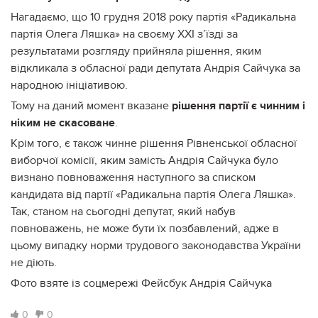
Нагадаємо, що 10 грудня 2018 року партія «Радикальна
партія Олега Ляшка» на своєму XXI з’їзді за
результатами розгляду прийняла рішення, яким
відкликала з обласної ради депутата Андрія Сайчука за
народною ініціативою.
Тому на даний момент вказане
рішення партії є чинним і
ніким не скасоване
.
Крім того, є також чинне рішення Рівненської обласної
виборчої комісії, яким замість Андрія Сайчука було
визнано повноваження наступного за списком
кандидата від партії «Радикальна партія Олега Ляшка».
Так, станом на сьогодні депутат, який набув
повноважень, не може бути їх позбавлений, адже в
цьому випадку норми трудового законодавства України
не діють.
Фото взяте із соцмережі Фейсбук Андрія Сайчука
0
0