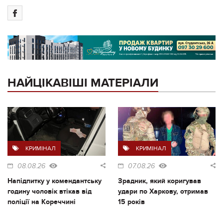
НАЙЦІКАВІШІ МАТЕРІАЛИ
КРИМІНАЛ
КРИМІНАЛ
08.08.26
07.08.26
Напідпитку у комендантську
Зрадник, який коригував
годину чоловік втікав від
удари по Харкову, отримав
поліції на Кореччині
15 років