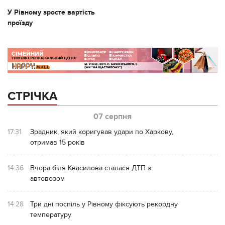
У Рівному зросте вартість
проїзду
СТРІЧКА
07 серпня
17:31
Зрадник, який коригував удари по Харкову,
отримав 15 років
14:36
Вчора біля Квасилова сталася ДТП з
автовозом
14:28
Три дні поспіль у Рівному фіксують рекордну
температуру