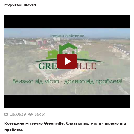
морської піхоти
29.09.19
55451
Котеджне містечко Greenville: близько від міста - далеко від
проблем.