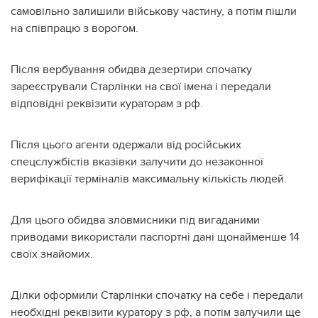
самовільно залишили військову частину, а потім пішли
на співпрацю з ворогом.
Після вербування обидва дезертири спочатку
зареєстрували Старлінки на свої імена і передали
відповідні реквізити кураторам з рф.
Після цього агенти одержали від російських
спецслужбістів вказівки залучити до незаконної
верифікації терміналів максимальну кількість людей.
Для цього обидва зловмисники під вигаданими
приводами використали паспортні дані щонайменше 14
своїх знайомих.
Ділки оформили Старлінки спочатку на себе і передали
необхідні реквізити куратору з рф, а потім залучили ще