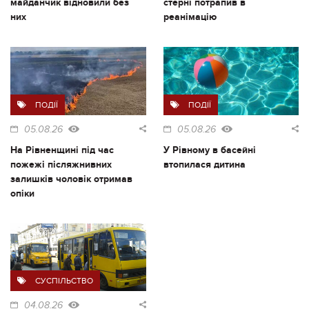
майданчик відновили без
стерні потрапив в
них
реанімацію
ПОДІЇ
ПОДІЇ
05.08.26
05.08.26
На Рівненщині під час
У Рівному в басейні
пожежі післяжнивних
втопилася дитина
залишків чоловік отримав
опіки
СУСПІЛЬСТВО
04.08.26