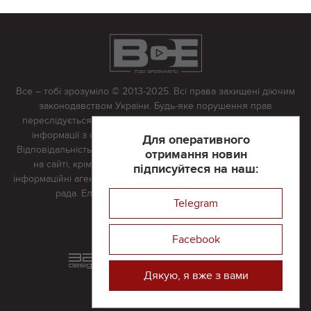
Все – тобі зрозуміло © 2013-2025. Всі права захищені діючим
законодавством України. Будь-яке порушення прав
переслідується в судовому порядку. Будь-яке відтворення
інформації з сайту тільки з письмово дозволу редакції.
Для оперативного
Відповідальність за достовірність усіх матеріалів, розміщених
отримання новин
на сайті, крім матеріалів, які містять посилання на інші
підписуйтеся на наш:
інформаційні агентства або інтернет-видання, несе редакційна
рада. Електронна пошта:
vserivne@gmail.com
Telegram
Реклама на сайті
Facebook
Розроблений та підтримується
в
компанії 32х32
Дякую, я вже з вами