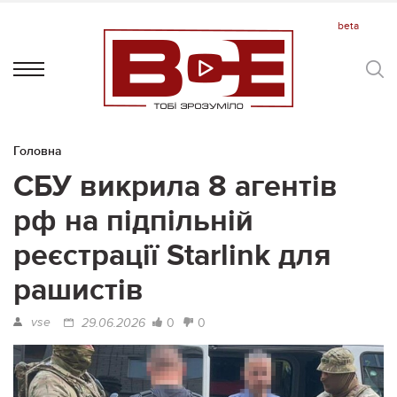
Головна
СБУ викрила 8 агентів
рф на підпільній
реєстрації Starlink для
рашистів
vse
0
0
29.06.2026