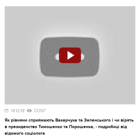
14.12.18
72397
Як рівняни сприймають Вакарчука та Зеленського і чи вірять
в президенство Тимошенко та Порошенка, - подробиці від
відомого соціолога