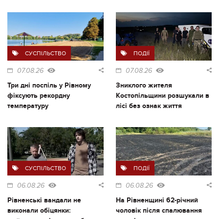
СУСПІЛЬСТВО
ПОДІЇ
07.08.26
07.08.26
Три дні поспіль у Рівному
Зниклого жителя
фіксують рекордну
Костопільщини розшукали в
температуру
лісі без ознак життя
СУСПІЛЬСТВО
ПОДІЇ
06.08.26
06.08.26
Рівненські вандали не
На Рівненщині 62-річний
виконали обіцянки:
чоловік після спалювання