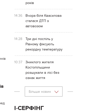
років
14:36
Вчора біля Квасилова
сталася ДТП з
автовозом
14:28
Три дні поспіль у
Рівному фіксують
рекордну температуру
енів
10:37
Зниклого жителя
Костопільщини
розшукали в лісі без
ознак життя
ів
Більше новин
ред
І-СЕРФІНГ