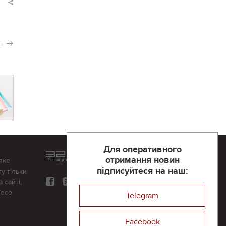
і
Для оперативного
Розроблений та підтримується
отримання новин
яке
в
компанії 32х32
підписуйтеся на наш:
у тільки
 сайті,
несе
Telegram
Facebook