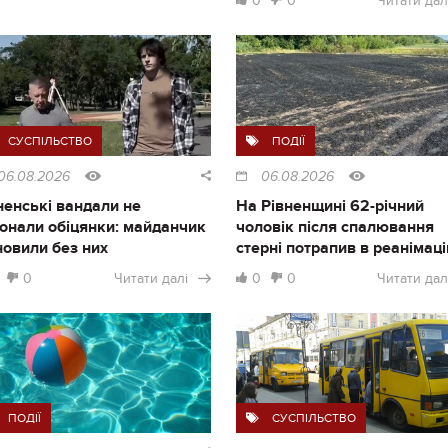
0
0
Читати дал
СУСПІЛЬСТВО
ПОДІЇ
06.08.2026
06.08.2026
ненські вандали не
На Рівненщині 62-річний
онали обіцянки: майданчик
чоловік після спалювання
новили без них
стерні потрапив в реанімац
0
Читати далі
0
0
Читати дал
ПОДІЇ
СУСПІЛЬСТВО