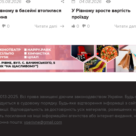
05.08.2026
04.08.2026
івному в басейні втопилася
У Рівному зросте вартість
ина
проїзду
0
Читати далі
0
0
Читати дал
2013-2025. Всі права захищені діючим законодавством України. Будь-
ується в судовому порядку. Будь-яке відтворення інформації з сайт
ції. Відповідальність за достовірність усіх матеріалів, розміщених на
тять посилання на інші інформаційні агентства або інтернет-видання, 
ронна пошта:
vserivne@gmail.com