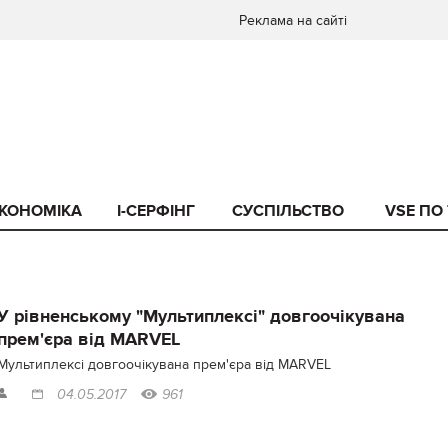
Реклама на сайті
КОНОМІКА
I-СЕРФІНГ
СУСПІЛЬСТВО
VSE ПО
У рівненському "Мультиплексі" довгоочікувана
прем'єра від MARVEL
Мультиплексі довгоочікувана прем'єра від MARVEL
04.05.2017
961