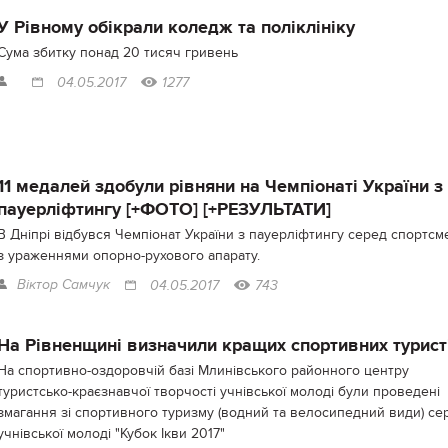
У Рівному обікрали коледж та поліклініку
Сума збитку понад 20 тисяч гривень
04.05.2017
1277
11 медалей здобули рівняни на Чемпіонаті України з
пауерліфтингу [+ФОТО] [+РЕЗУЛЬТАТИ]
В Дніпрі відбувся Чемпіонат України з пауерліфтингу серед спортсм
з ураженнями опорно-рухового апарату.
Віктор Самчук
04.05.2017
743
На Рівненщині визначили кращих спортивних турист
На спортивно-оздоровчій базі Млинівського районного центру
туристсько-краєзнавчої творчості учнівської молоді були проведені
змагання зі спортивного туризму (водний та велосипедний види) се
учнівської молоді "Кубок Ікви 2017"