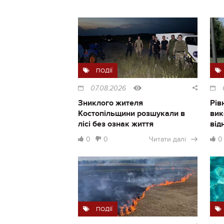
ПОДІЇ
07.08.2026
Зниклого жителя
Рів
Костопільщини розшукали в
вик
лісі без ознак життя
від
0
0
Читати далі
0
ПОДІЇ