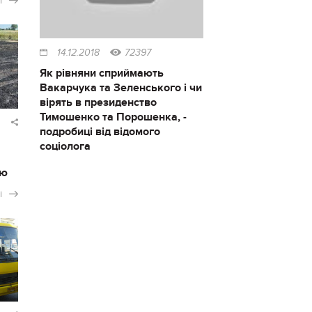
і
14.12.2018
72397
Як рівняни сприймають
Вакарчука та Зеленського і чи
вірять в президенство
Тимошенко та Порошенка, -
подробиці від відомого
соціолога
ію
і