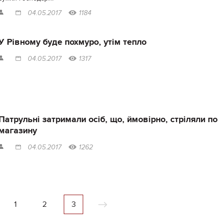
04.05.2017
1184
У Рівному буде похмуро, утім тепло
04.05.2017
1317
Патрульні затримали осіб, що, ймовірно, стріляли по
магазину
04.05.2017
1262
1
2
3