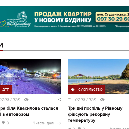
И
ДТП
СУСПІЛЬСТВО
07.08.2026
07.08.2026
ра біля Квасилова сталася
Три дні поспіль у Рівному
 з автовозом
фіксують рекордну
температуру
0
Читати далі