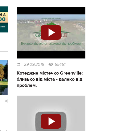
29.09.2019
55451
Котеджне містечко Greenville:
близько від міста - далеко від
проблем.