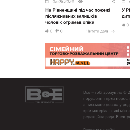
05.08.2026
На Рівненщині під час пожежі
У Р
післяжнивних залишків
дит
чоловік отримав опіки
0
0
0
Читати далі
Все – тобі зрозуміло © 
порушення прав переслід
з письмово дозволу редак
крім матеріалів, які міс
редакційна рада. Елект
Реклама на сайті