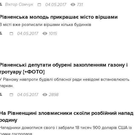
Віктор Самчук
04.05.2017
731
Рівненська молодь прикрашає місто віршами
В місті вже розписали віршами кілька будинків
04.05.2017
1015
Рівненські депутати обурені захопленням газону і
тротуару [+ФОТО]
У Рівному навпроти будівлі обласної ради невідомі встановлюють
паркан.
04.05.2017
2898
На Рівненщині зловмисники скоїли розбійний напад
родину
Нападники домоглися свого і забрали 18 тисяч 900 доларів США із
сумки господаря.