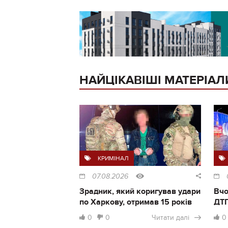
НАЙЦІКАВІШІ МАТЕРІАЛ
КРИМІНАЛ
07.08.2026
Зрадник, який коригував удари
Вчо
по Харкову, отримав 15 років
ДТП
0
0
Читати далі
0