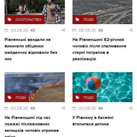
СУСПІЛЬСТВО
ПОДІЇ
06.08.26
06.08.26
Рівненські вандали не
На Рівненщині 62-річний
виконали обіцянки:
чоловік після спалювання
майданчик відновили без
стерні потрапив в
них
реанімацію
ПОДІЇ
ПОДІЇ
05.08.26
05.08.26
На Рівненщині під час
У Рівному в басейні
пожежі післяжнивних
втопилася дитина
залишків чоловік отримав
опіки