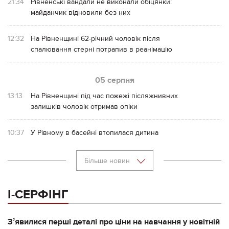
21:34
Рівненські вандали не виконали обіцянки:
майданчик відновили без них
12:32
На Рівненщині 62-річний чоловік після
спалювання стерні потрапив в реанімацію
05 серпня
13:13
На Рівненщині під час пожежі післяжнивних
залишків чоловік отримав опіки
10:37
У Рівному в басейні втопилася дитина
Більше новин
І-СЕРФІНГ
Зʼявилися перші деталі про ціни на навчання у новітній