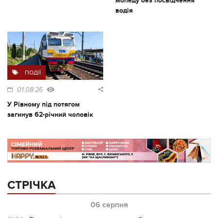
мопеду без посвідчення
водія
ПОДІЇ
01.08.26
У Рівному під потягом
загинув 62-річний чоловік
СТРІЧКА
06 серпня