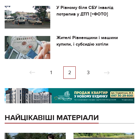
У Рівному біля СБУ інвалід
потрапив у ДТП [+ФОТО]
Жителі Рівненщини і машини
купили, і субсидію хотіли
1
2
3
НАЙЦІКАВІШІ МАТЕРІАЛИ