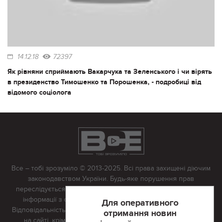
14.12.18
72397
Як рівняни сприймають Вакарчука та Зеленського і чи вірять
в президенство Тимошенко та Порошенка, - подробиці від
відомого соціолога
Все – тобі зрозуміло © 2013-2025. Всі права захищені діючим
законодавством України. Будь-яке порушення прав
переслідується в судовому порядку. Будь-яке відтворення
інформації з сайту тільки з письмово дозволу редакції.
Для оперативного
Відповідальність за достовірність усіх матеріалів, розміщених
отримання новин
на сайті, крім матеріалів, які містять посилання на інші