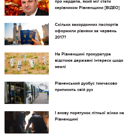
про нардепа, який міг стати
керівником Рівненщини [ВІДЕО]
Скільки закордонних паспортів
оформили рівняни за червень
2017?
На Рівненщині прокуратура
відстоює державні інтереси щодо
землі
Рівненський дуобус тимчасово
припинить свій рух
І знову порятунок літньої жінки на
Рівненщині