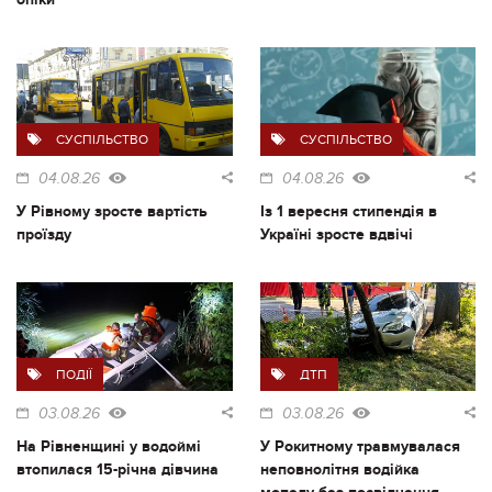
СУСПІЛЬСТВО
СУСПІЛЬСТВО
04.08.26
04.08.26
У Рівному зросте вартість
Із 1 вересня стипендія в
проїзду
Україні зросте вдвічі
ПОДІЇ
ДТП
03.08.26
03.08.26
На Рівненщині у водоймі
У Рокитному травмувалася
втопилася 15-річна дівчина
неповнолітня водійка