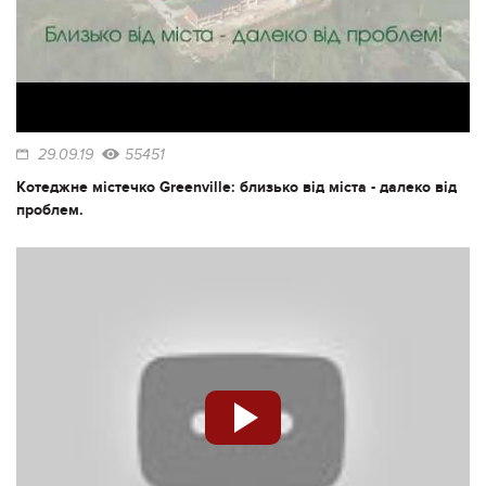
29.09.19
55451
Котеджне містечко Greenville: близько від міста - далеко від
проблем.