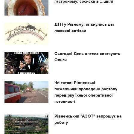
гастроному: сосиска в ...цвілі
ДТП у Рівному: зіткнулись дві
люксові автівки
Сьогодні День ангела святкують
Ольги
Чи готові Рівненські
пожежники:проведено раптову
перевірку їхньої оперативної
готовності
Рівненський "АЗОТ" запрошує на
роботу