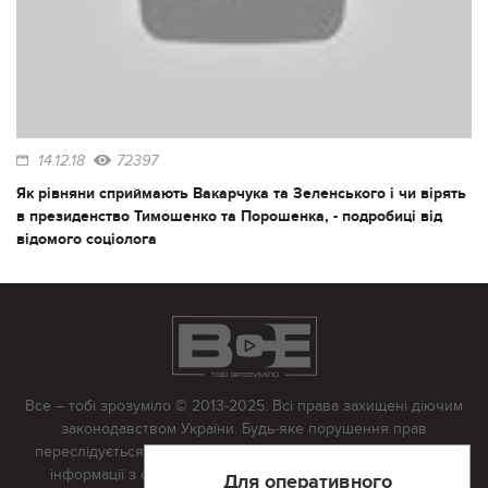
14.12.18
72397
Як рівняни сприймають Вакарчука та Зеленського і чи вірять
в президенство Тимошенко та Порошенка, - подробиці від
відомого соціолога
Все – тобі зрозуміло © 2013-2025. Всі права захищені діючим
законодавством України. Будь-яке порушення прав
переслідується в судовому порядку. Будь-яке відтворення
інформації з сайту тільки з письмово дозволу редакції.
Для оперативного