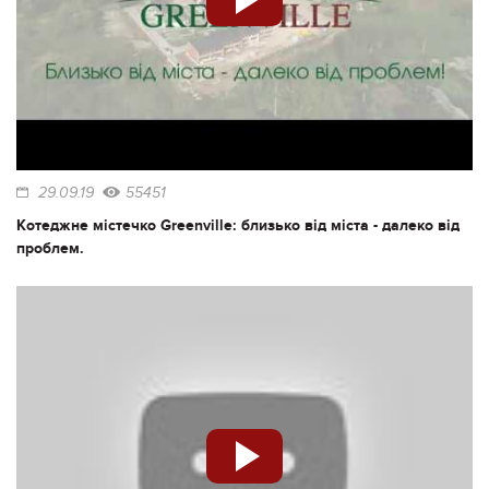
29.09.19
55451
Котеджне містечко Greenville: близько від міста - далеко від
проблем.