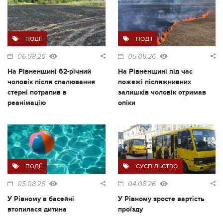
ПОДІЇ
ПОДІЇ
06.08.26
05.08.26
На Рівненщині 62-річний
На Рівненщині під час
чоловік після спалювання
пожежі післяжнивних
стерні потрапив в
залишків чоловік отримав
реанімацію
опіки
ПОДІЇ
СУСПІЛЬСТВО
05.08.26
04.08.26
У Рівному в басейні
У Рівному зросте вартість
втопилася дитина
проїзду