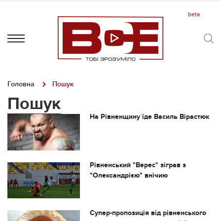
Головна
Пошук
Пошук
На Рівненщину їде Василь Вірастюк
Рівненський "Верес" зіграв з
"Олександрією" внічию
Супер-пропозиція від рівненського