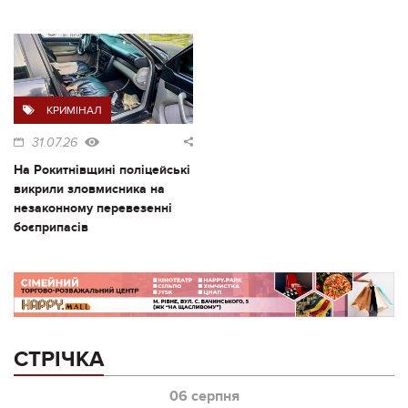
КРИМІНАЛ
31.07.26
На Рокитнівщині поліцейські
викрили зловмисника на
незаконному перевезенні
боєприпасів
СТРІЧКА
06 серпня