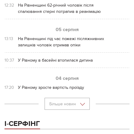
12:32
На Рівненщині 62-річний чоловік після
спалювання стерні потрапив в реанімацію
05 серпня
13:13
На Рівненщині під час пожежі післяжнивних
залишків чоловік отримав опіки
10:37
У Рівному в басейні втопилася дитина
04 серпня
17:20
У Рівному зросте вартість проїзду
Більше новин
І-СЕРФІНГ