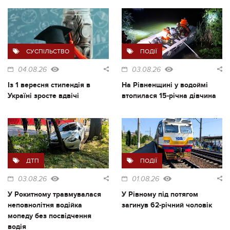
СУСПІЛЬСТВО
ПОДІЇ
04.08.26
03.08.26
Із 1 вересня стипендія в
На Рівненщині у водоймі
Україні зросте вдвічі
втопилася 15-річна дівчина
ДТП
ПОДІЇ
03.08.26
01.08.26
У Рокитному травмувалася
У Рівному під потягом
неповнолітня водійка
загинув 62-річний чоловік
мопеду без посвідчення
водія