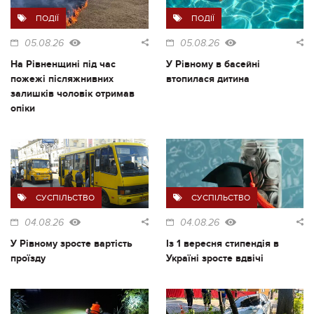
ПОДІЇ
ПОДІЇ
05.08.26
05.08.26
На Рівненщині під час
У Рівному в басейні
пожежі післяжнивних
втопилася дитина
залишків чоловік отримав
опіки
СУСПІЛЬСТВО
СУСПІЛЬСТВО
04.08.26
04.08.26
У Рівному зросте вартість
Із 1 вересня стипендія в
проїзду
Україні зросте вдвічі