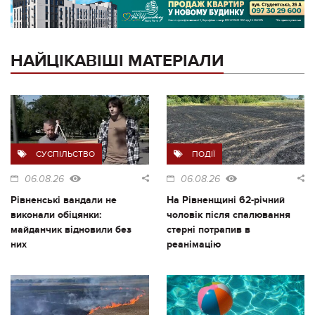
НАЙЦІКАВІШІ МАТЕРІАЛИ
СУСПІЛЬСТВО
ПОДІЇ
06.08.26
06.08.26
Рівненські вандали не
На Рівненщині 62-річний
виконали обіцянки:
чоловік після спалювання
майданчик відновили без
стерні потрапив в
них
реанімацію