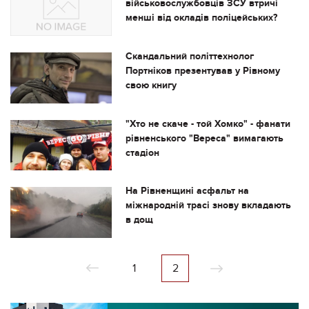
військовослужбовців ЗСУ втричі
менші від окладів поліцейських?
Скандальний політтехнолог
Портніков презентував у Рівному
свою книгу
"Хто не скаче - той Хомко" - фанати
рівненського "Вереса" вимагають
стадіон
На Рівненщині асфальт на
міжнародній трасі знову вкладають
в дощ
1
2