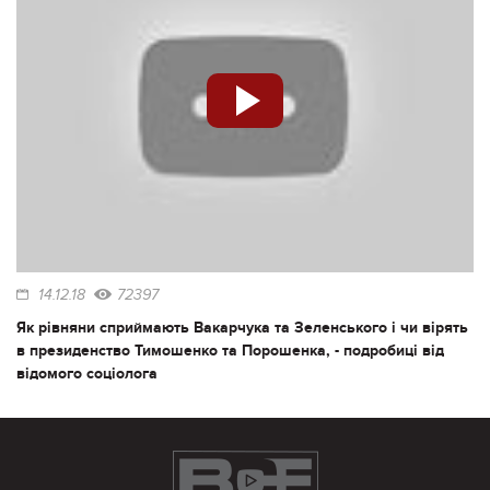
14.12.18
72397
Як рівняни сприймають Вакарчука та Зеленського і чи вірять
в президенство Тимошенко та Порошенка, - подробиці від
відомого соціолога