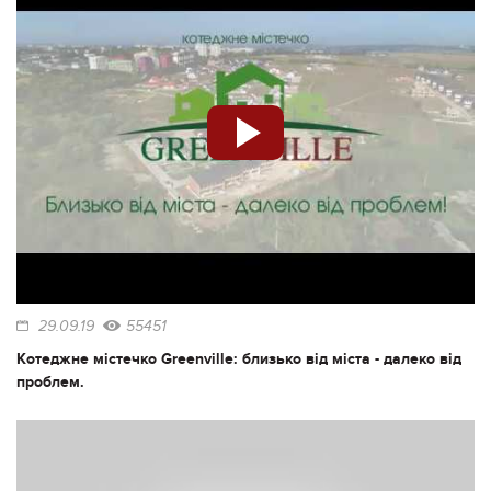
29.09.19
55451
Котеджне містечко Greenville: близько від міста - далеко від
проблем.