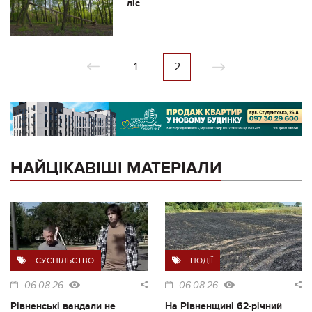
ліс
1
2
НАЙЦІКАВІШІ МАТЕРІАЛИ
СУСПІЛЬСТВО
ПОДІЇ
06.08.26
06.08.26
Рівненські вандали не
На Рівненщині 62-річний