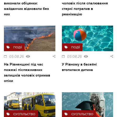
виконали обіцянки:
чоловік після спалювання
майданчик відновили без
стерні потрапив в
них
реанімацію
ПОДІЇ
ПОДІЇ
05.08.26
05.08.26
На Рівненщині під час
У Рівному в басейні
пожежі післяжнивних
втопилася дитина
залишків чоловік отримав
опіки
СУСПІЛЬСТВО
СУСПІЛЬСТВО