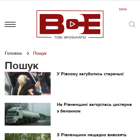
Головна
Пошук
Пошук
У Рівному загубились старенькі
На Рівненщині загорілась цистерна
з бензином
З Рівненщини нещадно вивозять