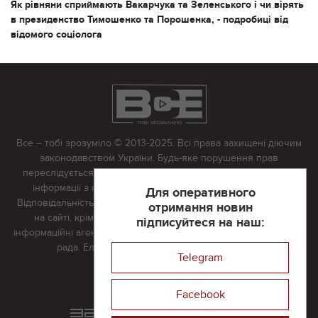
Як рівняни сприймають Вакарчука та Зеленського і чи вірять
в президенство Тимошенко та Порошенка, - подробиці від
відомого соціолога
Все – тобі зрозуміло © 2013-2025. Всі права захищені діючим
законодавством України. Будь-яке порушення прав
переслідується в судовому порядку. Будь-яке відтворення
інформації з сайту тільки з письмово дозволу редакції.
Для оперативного
Відповідальність за достовірність усіх матеріалів, розміщених
отримання новин
на сайті, крім матеріалів, які містять посилання на інші
підписуйтеся на наш:
інформаційні агентства або інтернет-видання, несе редакційна
рада. Електронна пошта:
vserivne@gmail.com
Telegram
Реклама на сайті
Facebook
Розроблений та підтримується