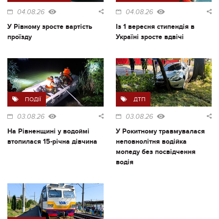
04.08.26
04.08.26
У Рівному зросте вартість
Із 1 вересня стипендія в
проїзду
Україні зросте вдвічі
ПОДІЇ
ДТП
03.08.26
03.08.26
На Рівненщині у водоймі
У Рокитному травмувалася
втопилася 15-річна дівчина
неповнолітня водійка
мопеду без посвідчення
водія