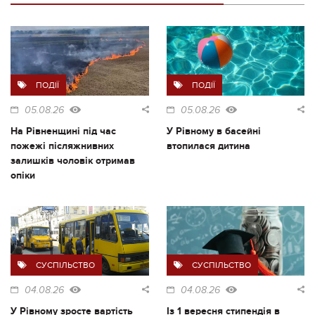
ПОДІЇ
ПОДІЇ
05.08.26
05.08.26
На Рівненщині під час
У Рівному в басейні
пожежі післяжнивних
втопилася дитина
залишків чоловік отримав
опіки
СУСПІЛЬСТВО
СУСПІЛЬСТВО
04.08.26
04.08.26
У Рівному зросте вартість
Із 1 вересня стипендія в