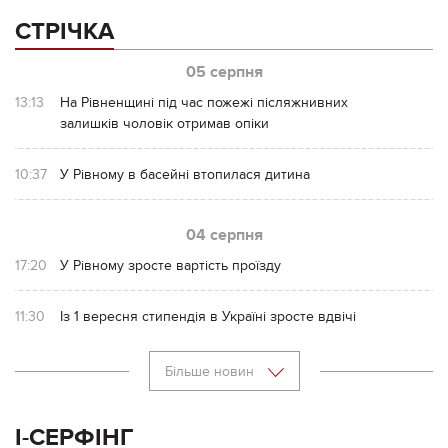
СТРІЧКА
05 серпня
13:13
На Рівненщині під час пожежі післяжнивних
залишків чоловік отримав опіки
10:37
У Рівному в басейні втопилася дитина
04 серпня
17:20
У Рівному зросте вартість проїзду
11:30
Із 1 вересня стипендія в Україні зросте вдвічі
Більше новин
І-СЕРФІНГ