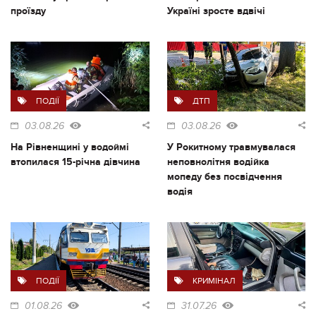
проїзду
Україні зросте вдвічі
ПОДІЇ
ДТП
03.08.26
03.08.26
На Рівненщині у водоймі
У Рокитному травмувалася
втопилася 15-річна дівчина
неповнолітня водійка
мопеду без посвідчення
водія
ПОДІЇ
КРИМІНАЛ
01.08.26
31.07.26