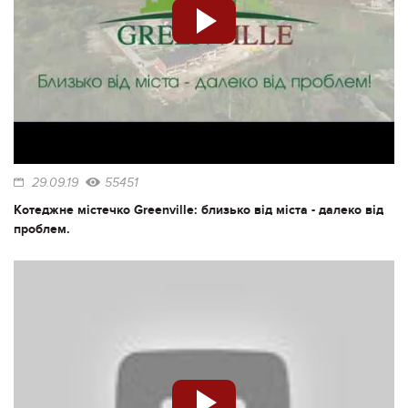
29.09.19
55451
Котеджне містечко Greenville: близько від міста - далеко від
проблем.