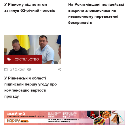
У Рівному під потягом
На Рокитнівщині поліцейські
загинув 62-річний чоловік
викрили зловмисника на
незаконному перевезенні
боєприпасів
СУСПІЛЬСТВО
31.07.26
У Рівненській області
підписали першу угоду про
компенсацію вартості
проїзду