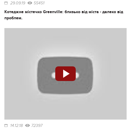
29.09.19
55451
Котеджне містечко Greenville: близько від міста - далеко від
проблем.
14.12.18
72397