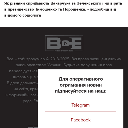
Як рівняни сприймають Вакарчука та Зеленського і чи вірять
в президенство Тимошенко та Порошенка, - подробиці від
відомого соціолога
Все – тобі зрозуміло © 2013-2025. Всі права захищені діючим
законодавством України. Будь-яке порушення прав
переслідується в судовому порядку. Будь-яке відтворення
інформації з сайту тільки з письмово дозволу редакції.
Для оперативного
Відповідальність за достовірність усіх матеріалів, розміщених
отримання новин
на сайті, крім матеріалів, які містять посилання на інші
підписуйтеся на наш:
інформаційні агентства або інтернет-видання, несе редакційна
рада. Електронна пошта:
vserivne@gmail.com
Telegram
Реклама на сайті
Facebook
Розроблений та підтримується