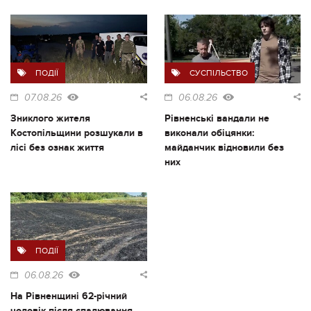
ПОДІЇ
СУСПІЛЬСТВО
07.08.26
06.08.26
Зниклого жителя
Рівненські вандали не
Костопільщини розшукали в
виконали обіцянки:
лісі без ознак життя
майданчик відновили без
них
ПОДІЇ
06.08.26
На Рівненщині 62-річний
чоловік після спалювання