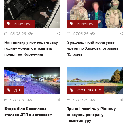
КРИМІНАЛ
КРИМІНАЛ
08.08.26
07.08.26
Напідпитку у комендантську
Зрадник, який коригував
годину чоловік втікав від
удари по Харкову, отримав
поліції на Кореччині
15 років
ДТП
СУСПІЛЬСТВО
07.08.26
07.08.26
Вчора біля Квасилова
Три дні поспіль у Рівному
сталася ДТП з автовозом
фіксують рекордну
температуру