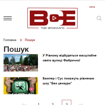
Головна
Пошук
Пошук
У Рівному відбудеться масштабне
свято вулиці Фабричної
Бампер і Сус покажуть рівнянам
шоу "Без цензури"
1
2
3