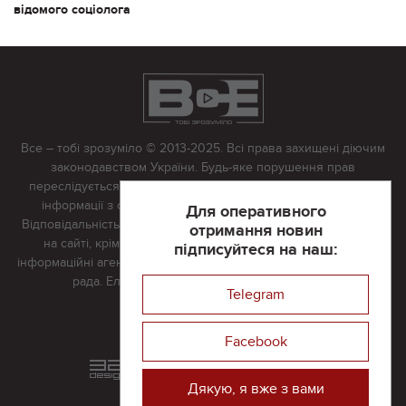
відомого соціолога
Все – тобі зрозуміло © 2013-2025. Всі права захищені діючим
законодавством України. Будь-яке порушення прав
переслідується в судовому порядку. Будь-яке відтворення
інформації з сайту тільки з письмово дозволу редакції.
Для оперативного
Відповідальність за достовірність усіх матеріалів, розміщених
отримання новин
на сайті, крім матеріалів, які містять посилання на інші
підписуйтеся на наш:
інформаційні агентства або інтернет-видання, несе редакційна
рада. Електронна пошта:
vserivne@gmail.com
Telegram
Реклама на сайті
Facebook
Розроблений та підтримується
в
компанії 32х32
Дякую, я вже з вами