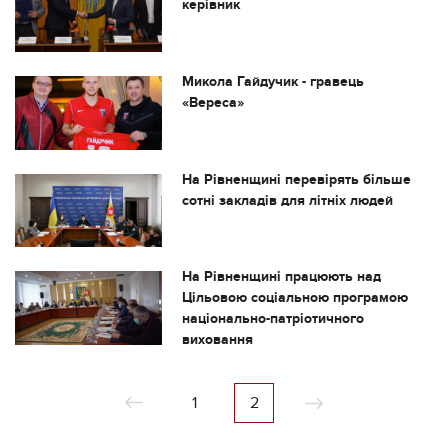
керівник
Микола Гайдучик - гравець
«Вереса»
На Рівненщині перевірять більше
сотні закладів для літніх людей
На Рівненщині працюють над
Цільовою соціальною програмою
національно-патріотичного
виховання
1
2