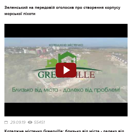
Зеленський на передовій оголосив про створення корпусу
морської піхоти
29.09.19
55451
Котеджне містечко Greenville: близько від міста - далеко від