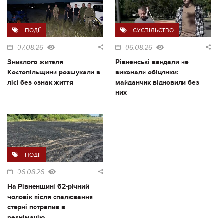
ПОДІЇ
СУСПІЛЬСТВО
07.08.26
06.08.26
Зниклого жителя
Рівненські вандали не
Костопільщини розшукали в
виконали обіцянки:
лісі без ознак життя
майданчик відновили без
них
ПОДІЇ
06.08.26
На Рівненщині 62-річний
чоловік після спалювання
стерні потрапив в
реанімацію