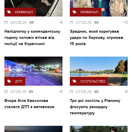
КРИМІНАЛ
КРИМІНАЛ
08.08.26
07.08.26
Напідпитку у комендантську
Зрадник, який коригував
годину чоловік втікав від
удари по Харкову, отримав
поліції на Кореччині
15 років
ДТП
СУСПІЛЬСТВО
07.08.26
07.08.26
Вчора біля Квасилова
Три дні поспіль у Рівному
сталася ДТП з автовозом
фіксують рекордну
температуру