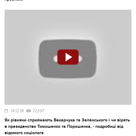
14.12.18
72397
Як рівняни сприймають Вакарчука та Зеленського і чи вірять
в президенство Тимошенко та Порошенка, - подробиці від
відомого соціолога