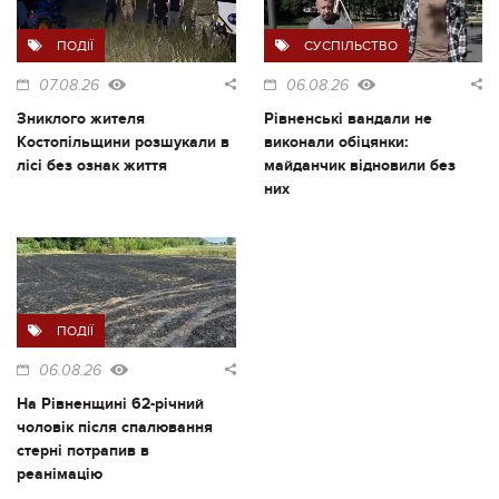
ПОДІЇ
СУСПІЛЬСТВО
07.08.26
06.08.26
Зниклого жителя
Рівненські вандали не
Костопільщини розшукали в
виконали обіцянки:
лісі без ознак життя
майданчик відновили без
них
ПОДІЇ
06.08.26
На Рівненщині 62-річний
чоловік після спалювання
стерні потрапив в
реанімацію