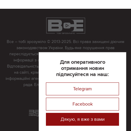
Все – тобі зрозуміло © 2013-2025. Всі права захищені діючим
законодавством України. Будь-яке порушення прав
переслідується в судовому порядку. Будь-яке відтворення
інформації з сайту тільки з письмово дозволу редакції.
Для оперативного
Відповідальність за достовірність усіх матеріалів, розміщених
отримання новин
на сайті, крім матеріалів, які містять посилання на інші
підписуйтеся на наш:
інформаційні агентства або інтернет-видання, несе редакційна
рада. Електронна пошта:
vserivne@gmail.com
Telegram
Реклама на сайті
Facebook
Розроблений та підтримується
в
компанії 32х32
Дякую, я вже з вами