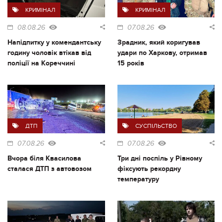
КРИМІНАЛ
КРИМІНАЛ
08.08.26
07.08.26
Напідпитку у комендантську
Зрадник, який коригував
годину чоловік втікав від
удари по Харкову, отримав
поліції на Кореччині
15 років
ДТП
СУСПІЛЬСТВО
07.08.26
07.08.26
Вчора біля Квасилова
Три дні поспіль у Рівному
сталася ДТП з автовозом
фіксують рекордну
температуру