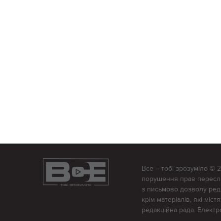
Все – тобі зрозуміло © 
порушення прав переслід
з письмово дозволу редак
крім матеріалів, які міс
редакційна рада. Елект