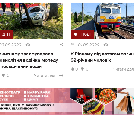
ДТП
ПОДІЇ
03.08.2026
01.08.2026
окитному травмувалася
У Рівному під потягом загин
овнолітня водійка мопеду
62-річний чоловік
 посвідчення водія
0
0
Читати дал
0
Читати далі