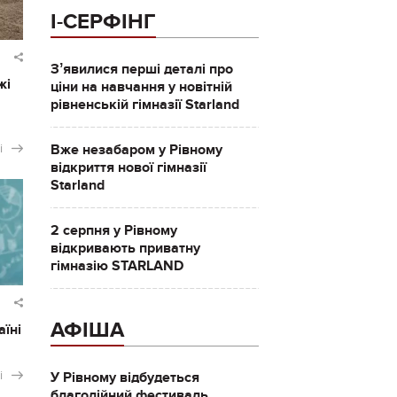
І-СЕРФІНГ
Зʼявилися перші деталі про
жі
ціни на навчання у новітній
рівненській гімназії Starland
і
Вже незабаром у Рівному
відкриття нової гімназії
Starland
2 серпня у Рівному
відкривають приватну
гімназію STARLAND
АФІША
аїні
і
У Рівному відбудеться
благодійний фестиваль