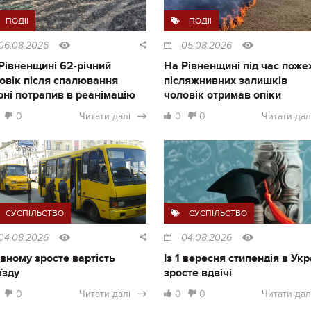
ПОДІЇ
ПОДІЇ
06.08.2026
05.08.2026
Рівненщині 62-річний
На Рівненщині під час поже
овік після спалювання
післяжнивних залишків
рні потрапив в реанімацію
чоловік отримав опіки
0
Читати далі
0
0
Читати дал
СУСПІЛЬСТВО
СУСПІЛЬСТВО
04.08.2026
04.08.2026
івному зросте вартість
Із 1 вересня стипендія в Укр
їзду
зросте вдвічі
0
Читати далі
0
0
Читати дал