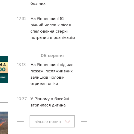
без них
12:32
На Рівненщині 62-
річний чоловік після
спалювання стерні
потрапив в реанімацію
05 серпня
13:13
На Рівненщині під час
пожежі післяжнивних
залишків чоловік
отримав опіки
10:37
У Рівному в басейні
втопилася дитина
Більше новин