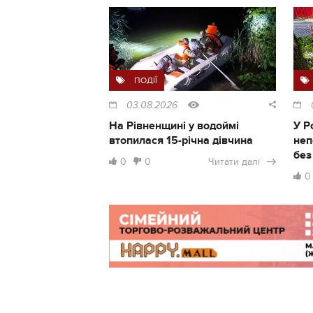
ПОДІЇ
03.08.2026
На Рівненщині у водоймі
У Р
втопилася 15-річна дівчина
неп
без
0
0
Читати далі
0