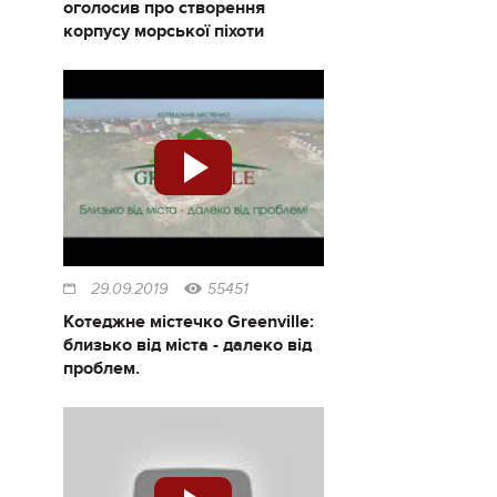
оголосив про створення
корпусу морської піхоти
29.09.2019
55451
Котеджне містечко Greenville:
близько від міста - далеко від
проблем.