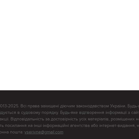
2013-2025. Всі права захищені діючим законодавством України. Будь-
ується в судовому порядку. Будь-яке відтворення інформації з сайт
ції. Відповідальність за достовірність усіх матеріалів, розміщених на
тять посилання на інші інформаційні агентства або інтернет-видання, 
ронна пошта:
vserivne@gmail.com