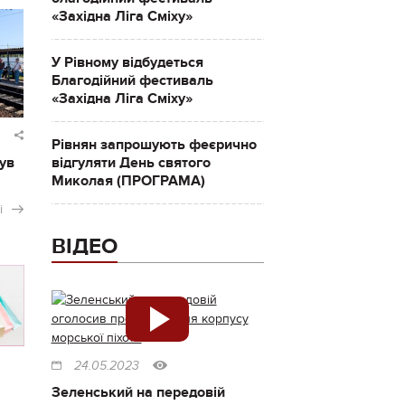
«Західна Ліга Сміху»
У Рівному відбудеться
Благодійний фестиваль
«Західна Ліга Сміху»
Рівнян запрошують феєрично
ув
відгуляти День святого
Миколая (ПРОГРАМА)
і
ВІДЕО
24.05.2023
Зеленський на передовій