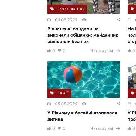
СУСПІЛЬСТВО
06.08.2026
Рівненські вандали не
На 
виконали обіцянки: майданчик
чол
відновили без них
сте
0
0
Читати далі
0
ПОДІЇ
05.08.2026
У Рівному в басейні втопилася
У Р
дитина
про
0
0
Читати далі
0