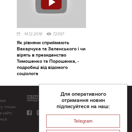
14.12.2018
72397
Як рівняни сприймають
Вакарчука та Зеленського і чи
вірять в президенство
Тимошенко та Порошенка, -
подробиці від відомого
соціолога
Для оперативного
Розроблений та підтримується
отримання новин
яке
в
компанії 32х32
підписуйтеся на наш:
у тільки
 сайті,
несе
Telegram