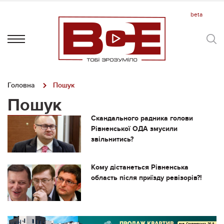
Головна
Пошук
Пошук
Скандального радника голови
Рівненської ОДА змусили
звільнитись?
Кому дістанеться Рівненська
область після приїзду ревізорів?!