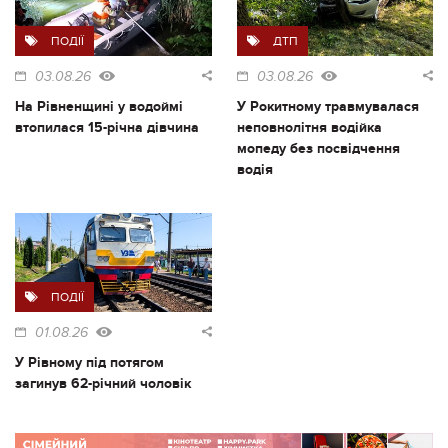
ПОДІЇ
ДТП
03.08.26
03.08.26
На Рівненщині у водоймі
У Рокитному травмувалася
втопилася 15-річна дівчина
неповнолітня водійка
мопеду без посвідчення
водія
ПОДІЇ
01.08.26
У Рівному під потягом
загинув 62-річний чоловік