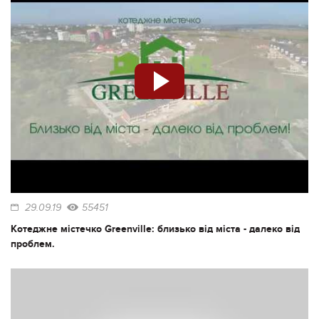
29.09.19
55451
Котеджне містечко Greenville: близько від міста - далеко від
проблем.