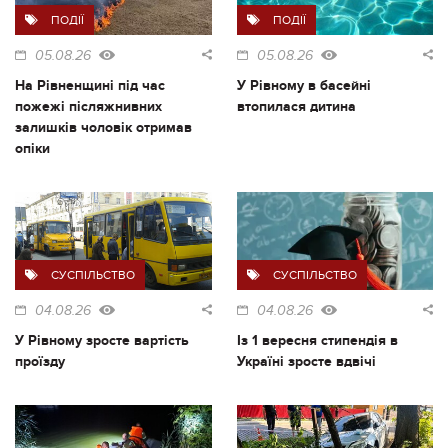
ПОДІЇ
ПОДІЇ
05.08.26
05.08.26
На Рівненщині під час
У Рівному в басейні
пожежі післяжнивних
втопилася дитина
залишків чоловік отримав
опіки
СУСПІЛЬСТВО
СУСПІЛЬСТВО
04.08.26
04.08.26
У Рівному зросте вартість
Із 1 вересня стипендія в
проїзду
Україні зросте вдвічі