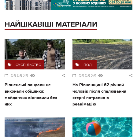
НАЙЦІКАВІШІ МАТЕРІАЛИ
СУСПІЛЬСТВО
ПОДІЇ
06.08.26
06.08.26
Рівненські вандали не
На Рівненщині 62-річний
виконали обіцянки:
чоловік після спалювання
майданчик відновили без
стерні потрапив в
них
реанімацію