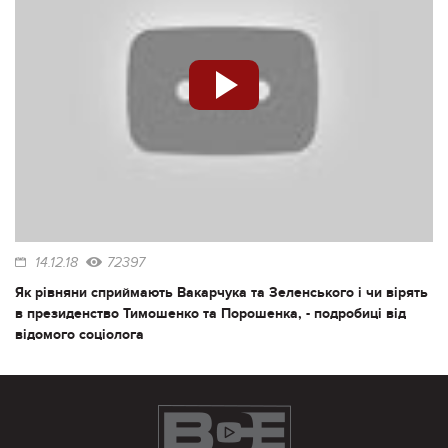
14.12.18
72397
Як рівняни сприймають Вакарчука та Зеленського і чи вірять
в президенство Тимошенко та Порошенка, - подробиці від
відомого соціолога