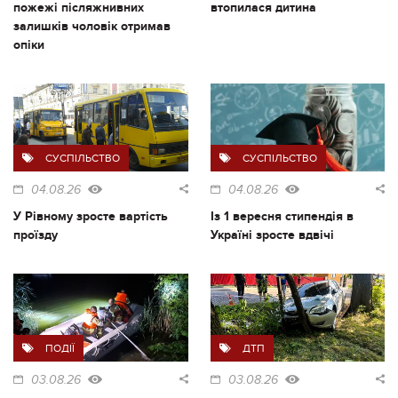
пожежі післяжнивних
втопилася дитина
залишків чоловік отримав
опіки
СУСПІЛЬСТВО
СУСПІЛЬСТВО
04.08.26
04.08.26
У Рівному зросте вартість
Із 1 вересня стипендія в
проїзду
Україні зросте вдвічі
ПОДІЇ
ДТП
03.08.26
03.08.26