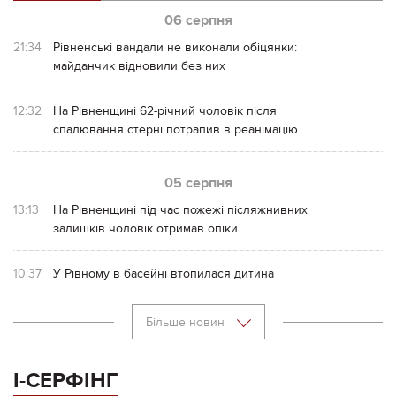
06 серпня
21:34
Рівненські вандали не виконали обіцянки:
майданчик відновили без них
12:32
На Рівненщині 62-річний чоловік після
спалювання стерні потрапив в реанімацію
05 серпня
13:13
На Рівненщині під час пожежі післяжнивних
залишків чоловік отримав опіки
10:37
У Рівному в басейні втопилася дитина
Більше новин
І-СЕРФІНГ