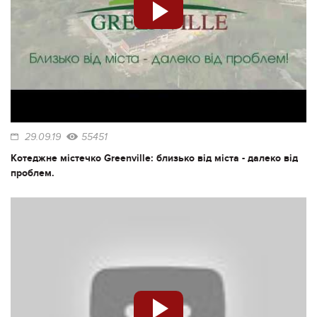
29.09.19
55451
Котеджне містечко Greenville: близько від міста - далеко від
проблем.