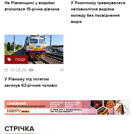
На Рівненщині у водоймі
У Рокитному травмувалася
втопилася 15-річна дівчина
неповнолітня водійка
мопеду без посвідчення
водія
ПОДІЇ
01.08.26
У Рівному під потягом
загинув 62-річний чоловік
СТРІЧКА