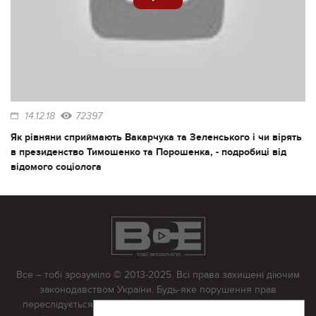
14.12.18
72397
Як рівняни сприймають Вакарчука та Зеленського і чи вірять
в президенство Тимошенко та Порошенка, - подробиці від
відомого соціолога
Все – тобі зрозуміло © 2013-2025. Всі права захищені діючим
законодавством України. Будь-яке порушення прав
переслідується в судовому порядку. Будь-яке відтворення