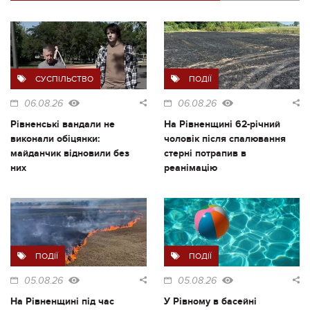
СУСПІЛЬСТВО
ПОДІЇ
06.08.26
06.08.26
Рівненські вандали не
На Рівненщині 62-річний
виконали обіцянки:
чоловік після спалювання
майданчик відновили без
стерні потрапив в
них
реанімацію
ПОДІЇ
ПОДІЇ
05.08.26
05.08.26
На Рівненщині під час
У Рівному в басейні