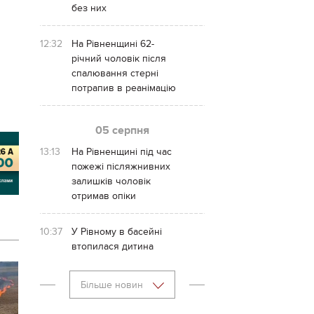
без них
12:32
На Рівненщині 62-
річний чоловік після
спалювання стерні
потрапив в реанімацію
05 серпня
13:13
На Рівненщині під час
пожежі післяжнивних
залишків чоловік
отримав опіки
10:37
У Рівному в басейні
втопилася дитина
Більше новин