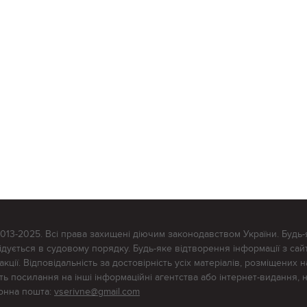
2013-2025. Всі права захищені діючим законодавством України. Будь-
ується в судовому порядку. Будь-яке відтворення інформації з сайт
ції. Відповідальність за достовірність усіх матеріалів, розміщених на
тять посилання на інші інформаційні агентства або інтернет-видання, 
ронна пошта:
vserivne@gmail.com