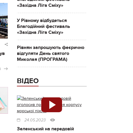
«Західна Ліга Сміху»
У Рівному відбудеться
Благодійний фестиваль
«Західна Ліга Сміху»
Рівнян запрошують феєрично
ув
відгуляти День святого
Миколая (ПРОГРАМА)
і
ВІДЕО
24.05.2023
Зеленський на передовій