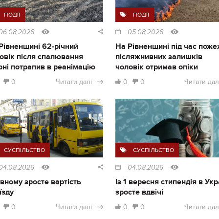
ПОДІЇ
ПОДІЇ
06.08.2026
05.08.2026
Рівненщині 62-річний
На Рівненщині під час поже
овік після спалювання
післяжнивних залишків
рні потрапив в реанімацію
чоловік отримав опіки
0
Читати далі
0
0
Читати дал
СУСПІЛЬСТВО
СУСПІЛЬСТВО
04.08.2026
04.08.2026
івному зросте вартість
Із 1 вересня стипендія в Укр
їзду
зросте вдвічі
0
Читати далі
0
0
Читати дал