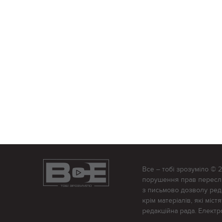
Все – тобі зрозуміло © 
порушення прав переслід
з письмово дозволу редак
крім матеріалів, які міс
редакційна рада. Елект