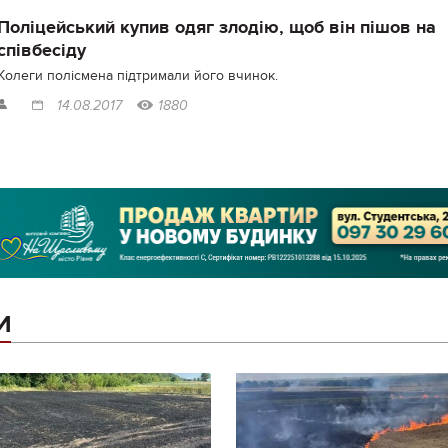
Поліцейський купив одяг злодію, щоб він пішов на
співбесіду
Колеги полісмена підтримали його вчинок.
14.08.2017
1880
И