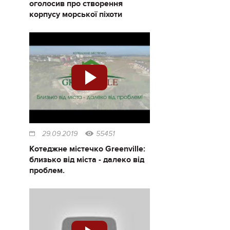
оголосив про створення
корпусу морської піхоти
29.09.2019
55451
Котеджне містечко Greenville:
близько від міста - далеко від
проблем.