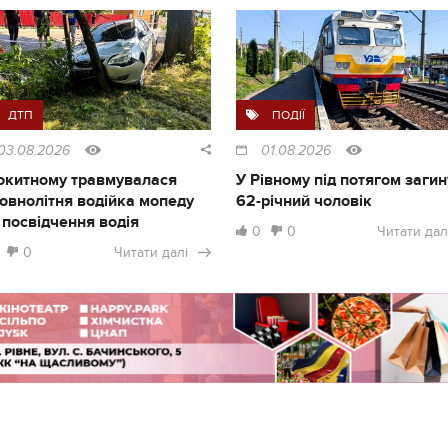
ДТП
ПОДІЇ
03.08.2026
01.08.2026
окитному травмувалася
У Рівному під потягом загин
овнолітня водійка мопеду
62-річний чоловік
 посвідчення водія
0
0
Читати дал
0
Читати далі