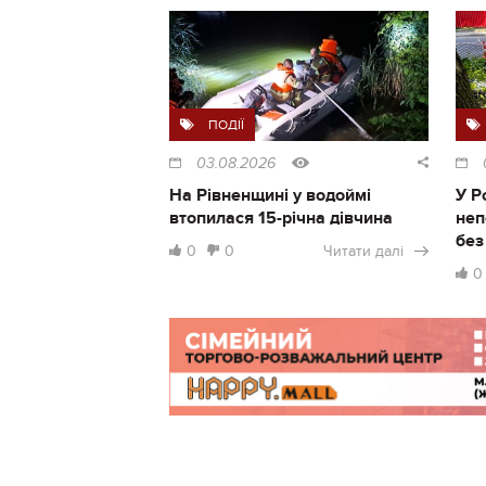
ПОДІЇ
03.08.2026
На Рівненщині у водоймі
У Р
втопилася 15-річна дівчина
неп
без
0
0
Читати далі
0