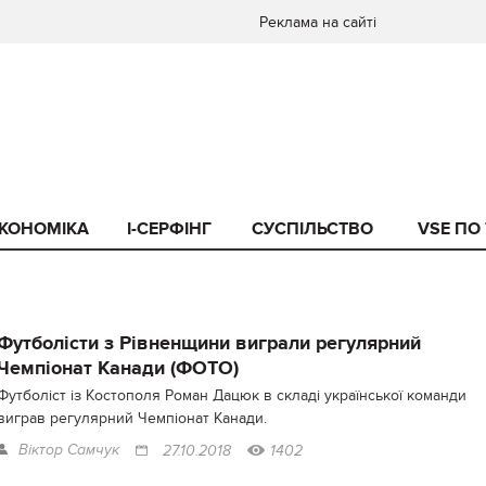
Реклама на сайті
КОНОМІКА
I-СЕРФІНГ
СУСПІЛЬСТВО
VSE ПО
Футболісти з Рівненщини виграли регулярний
Чемпіонат Канади (ФОТО)
Футболіст із Костополя Роман Дацюк в складі української команди
виграв регулярний Чемпіонат Канади.
Віктор Самчук
27.10.2018
1402