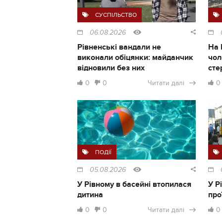
СУСПІЛЬСТВО
06.08.2026
Рівненські вандали не
На 
виконали обіцянки: майданчик
чол
відновили без них
сте
0
0
Читати далі
0
ПОДІЇ
05.08.2026
У Рівному в басейні втопилася
У Р
дитина
про
0
0
Читати далі
0