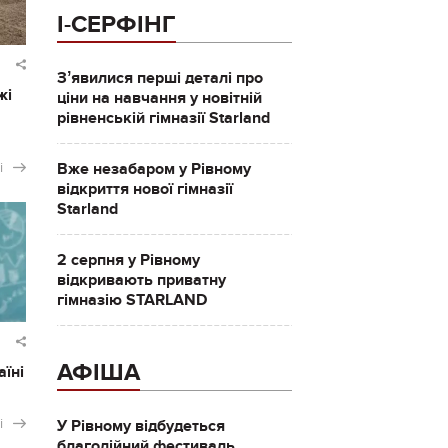
І-СЕРФІНГ
Зʼявилися перші деталі про
жі
ціни на навчання у новітній
рівненській гімназії Starland
і
Вже незабаром у Рівному
відкриття нової гімназії
Starland
2 серпня у Рівному
відкривають приватну
гімназію STARLAND
АФІША
аїні
і
У Рівному відбудеться
благодійний фестиваль