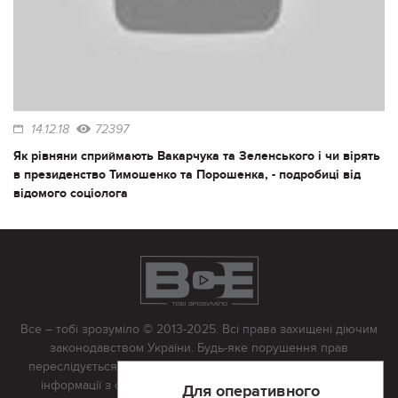
14.12.18
72397
Як рівняни сприймають Вакарчука та Зеленського і чи вірять
в президенство Тимошенко та Порошенка, - подробиці від
відомого соціолога
Все – тобі зрозуміло © 2013-2025. Всі права захищені діючим
законодавством України. Будь-яке порушення прав
переслідується в судовому порядку. Будь-яке відтворення
інформації з сайту тільки з письмово дозволу редакції.
Для оперативного