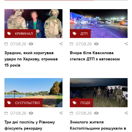
КРИМІНАЛ
ДТП
07.08.26
07.08.26
Зрадник, який коригував
Вчора біля Квасилова
удари по Харкову, отримав
сталася ДТП з автовозом
15 років
СУСПІЛЬСТВО
ПОДІЇ
07.08.26
07.08.26
Три дні поспіль у Рівному
Зниклого жителя
фіксують рекордну
Костопільщини розшукали в