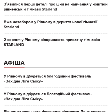
Зʼявилися перші деталі про ціни на навчання у новітній
рівненській гімназії Starland
Вже незабаром у Рівному відкриття нової гімназії
Starland
2 серпня у Рівному відкривають приватну гімназію
STARLAND
АФІША
У Рівному відбудеться благодійний фестиваль
«Західна Ліга Сміху»
У Рівному відбудеться Благодійний фестиваль
«Західна Ліга Сміху»
Рівнян запрошують феєрично відгуляти День святого