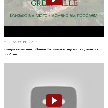
29.09.19
55451
Котеджне містечко Greenville: близько від міста - далеко від
проблем.