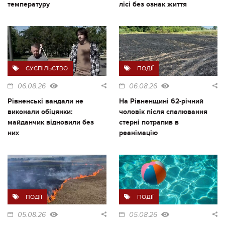
температуру
лісі без ознак життя
СУСПІЛЬСТВО
ПОДІЇ
06.08.26
06.08.26
Рівненські вандали не
На Рівненщині 62-річний
виконали обіцянки:
чоловік після спалювання
майданчик відновили без
стерні потрапив в
них
реанімацію
ПОДІЇ
ПОДІЇ
05.08.26
05.08.26