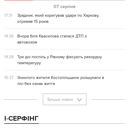
07 серпня
17:31
Зрадник, який коригував удари по Харкову,
отримав 15 років
14:36
Вчора біля Квасилова сталася ДТП з
автовозом
14:28
Три дні поспіль у Рівному фіксують рекордну
температуру
10:37
Зниклого жителя Костопільщини розшукали в
лісі без ознак життя
Більше новин
І-СЕРФІНГ