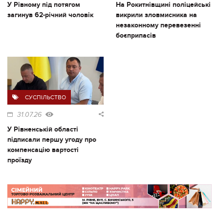
У Рівному під потягом
На Рокитнівщині поліцейські
загинув 62-річний чоловік
викрили зловмисника на
незаконному перевезенні
боєприпасів
СУСПІЛЬСТВО
31.07.26
У Рівненській області
підписали першу угоду про
компенсацію вартості
проїзду