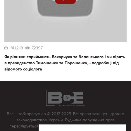
14.12.18
72397
Як рівняни сприймають Вакарчука та Зеленського і чи вірять
в президенство Тимошенко та Порошенка, - подробиці від
відомого соціолога
Все – тобі зрозуміло © 2013-2025. Всі права захищені діючим
законодавством України. Будь-яке порушення прав
переслідується в судовому порядку. Будь-яке відтворення