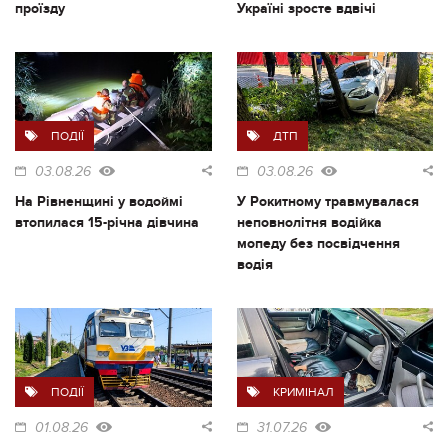
проїзду
Україні зросте вдвічі
ПОДІЇ
ДТП
03.08.26
03.08.26
На Рівненщині у водоймі
У Рокитному травмувалася
втопилася 15-річна дівчина
неповнолітня водійка
мопеду без посвідчення
водія
ПОДІЇ
КРИМІНАЛ
01.08.26
31.07.26