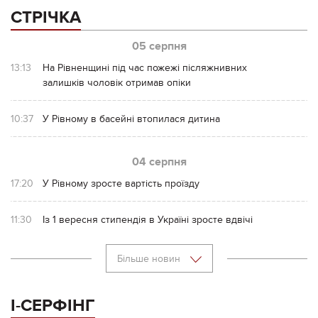
СТРІЧКА
05 серпня
13:13
На Рівненщині під час пожежі післяжнивних
залишків чоловік отримав опіки
10:37
У Рівному в басейні втопилася дитина
04 серпня
17:20
У Рівному зросте вартість проїзду
11:30
Із 1 вересня стипендія в Україні зросте вдвічі
Більше новин
І-СЕРФІНГ