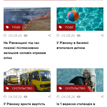
ПОДІЇ
ПОДІЇ
05.08.26
05.08.26
На Рівненщині під час
У Рівному в басейні
пожежі післяжнивних
втопилася дитина
залишків чоловік отримав
опіки
СУСПІЛЬСТВО
СУСПІЛЬСТВО
04.08.26
04.08.26
У Рівному зросте вартість
Із 1 вересня стипендія в