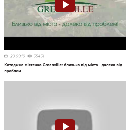
29.09.19
55451
Котеджне містечко Greenville: близько від міста - далеко від
проблем.