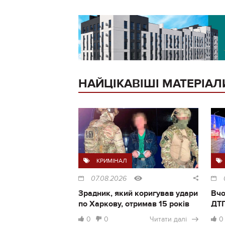
НАЙЦІКАВІШІ МАТЕРІАЛ
КРИМІНАЛ
07.08.2026
Зрадник, який коригував удари
Вчо
по Харкову, отримав 15 років
ДТП
0
0
Читати далі
0