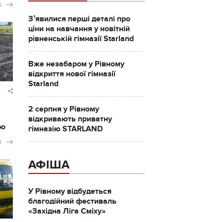
і
Зʼявилися перші деталі про
ціни на навчання у новітній
рівненській гімназії Starland
Вже незабаром у Рівному
відкриття нової гімназії
Starland
2 серпня у Рівному
відкривають приватну
ію
гімназію STARLAND
і
АФІША
У Рівному відбудеться
благодійний фестиваль
«Західна Ліга Сміху»