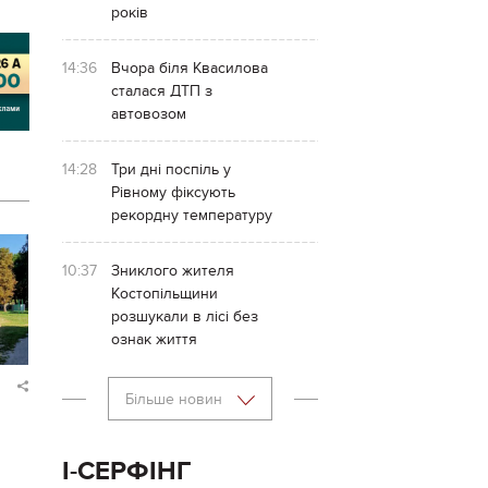
років
14:36
Вчора біля Квасилова
сталася ДТП з
автовозом
14:28
Три дні поспіль у
Рівному фіксують
рекордну температуру
10:37
Зниклого жителя
Костопільщини
розшукали в лісі без
ознак життя
Більше новин
І-СЕРФІНГ