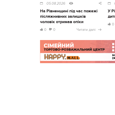
05.08.2026
На Рівненщині під час пожежі
У Р
післяжнивних залишків
дит
чоловік отримав опіки
0
0
0
Читати далі