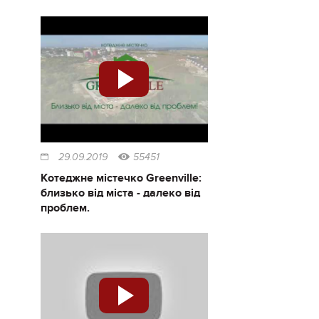
29.09.2019
55451
Котеджне містечко Greenville:
близько від міста - далеко від
проблем.