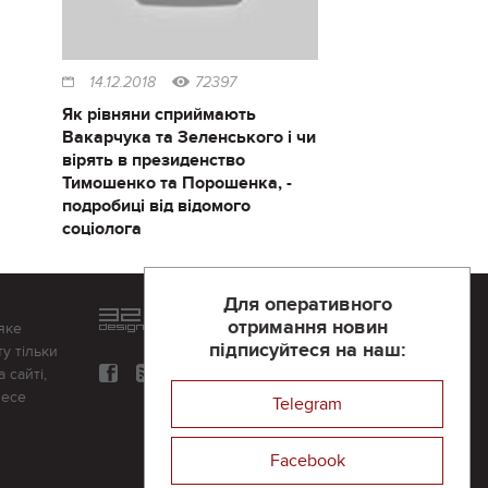
14.12.2018
72397
Як рівняни сприймають
Вакарчука та Зеленського і чи
вірять в президенство
Тимошенко та Порошенка, -
подробиці від відомого
соціолога
Для оперативного
Розроблений та підтримується
отримання новин
яке
в
компанії 32х32
підписуйтеся на наш:
у тільки
 сайті,
несе
Telegram
Facebook