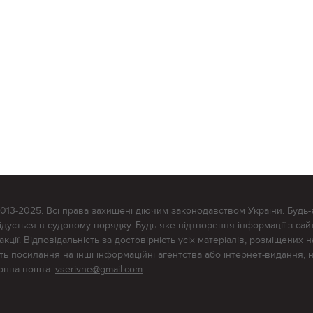
2013-2025. Всі права захищені діючим законодавством України. Будь-
ується в судовому порядку. Будь-яке відтворення інформації з сайт
ції. Відповідальність за достовірність усіх матеріалів, розміщених на
тять посилання на інші інформаційні агентства або інтернет-видання, 
ронна пошта:
vserivne@gmail.com