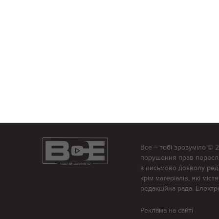
Все – тобі зрозуміло © 
порушення прав переслід
з письмово дозволу редак
крім матеріалів, які міс
редакційна рада. Елект
Реклама на сайті