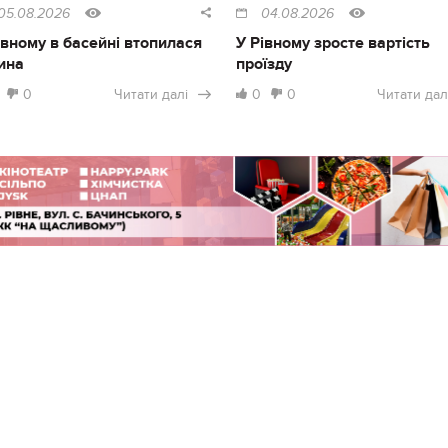
05.08.2026
04.08.2026
івному в басейні втопилася
У Рівному зросте вартість
ина
проїзду
0
Читати далі
0
0
Читати дал