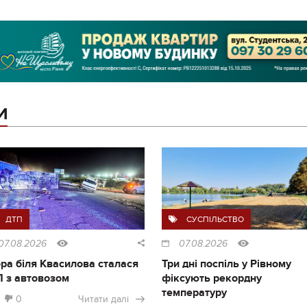
И
ДТП
СУСПІЛЬСТВО
07.08.2026
07.08.2026
ра біля Квасилова сталася
Три дні поспіль у Рівному
 з автовозом
фіксують рекордну
температуру
0
Читати далі