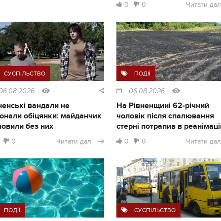
0
0
Читати дал
СУСПІЛЬСТВО
ПОДІЇ
06.08.2026
06.08.2026
ненські вандали не
На Рівненщині 62-річний
онали обіцянки: майданчик
чоловік після спалювання
новили без них
стерні потрапив в реанімац
0
Читати далі
0
0
Читати дал
ПОДІЇ
СУСПІЛЬСТВО