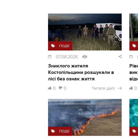
ПОДІЇ
07.08.2026
Зниклого жителя
Рів
Костопільщини розшукали в
вик
лісі без ознак життя
від
0
0
Читати далі
0
ПОДІЇ