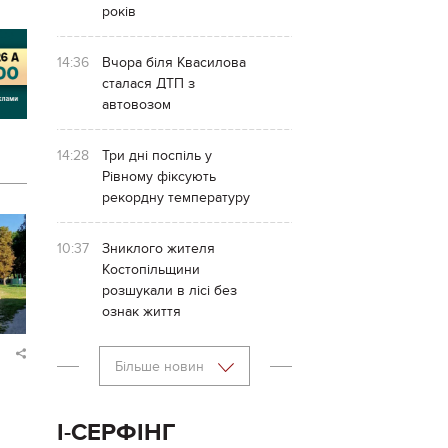
років
14:36
Вчора біля Квасилова
сталася ДТП з
автовозом
14:28
Три дні поспіль у
Рівному фіксують
рекордну температуру
10:37
Зниклого жителя
Костопільщини
розшукали в лісі без
ознак життя
Більше новин
І-СЕРФІНГ