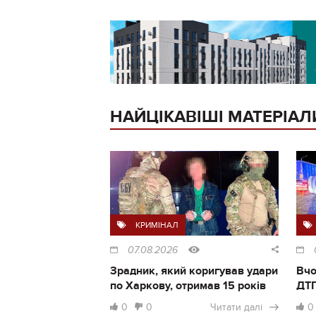
НАЙЦІКАВІШІ МАТЕРІАЛ
КРИМІНАЛ
07.08.2026
Зрадник, який коригував удари
Вчо
по Харкову, отримав 15 років
ДТП
0
0
Читати далі
0