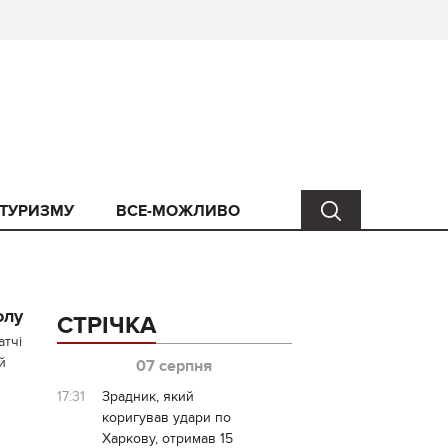
 ТУРИЗМУ
ВСЕ-МОЖЛИВО
олу
СТРІЧКА
атчі
й
07 серпня
17:31
Зрадник, який
коригував удари по
Харкову, отримав 15