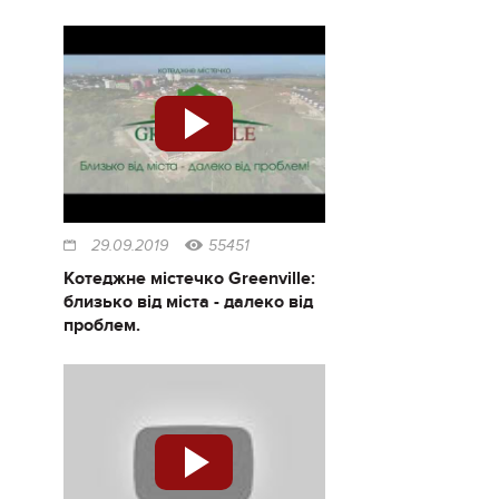
29.09.2019
55451
Котеджне містечко Greenville:
близько від міста - далеко від
проблем.