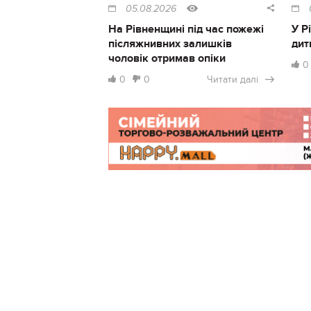
05.08.2026
На Рівненщині під час пожежі
У Р
післяжнивних залишків
дит
чоловік отримав опіки
0
0
0
Читати далі