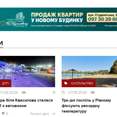
И
ДТП
СУСПІЛЬСТВО
07.08.2026
07.08.2026
ра біля Квасилова сталася
Три дні поспіль у Рівному
 з автовозом
фіксують рекордну
температуру
0
Читати далі