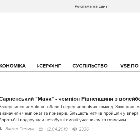
Реклама на сайті
КОНОМІКА
I-СЕРФІНГ
СУСПІЛЬСТВО
VSE ПО
Сарненський "Маяк" - чемпіон Рівненщини з волейб
Завершився чемпіонат області серед чоловічих команд. Захопливі м
визначили чемпіонат та призерів. Більшість матчів пройшли у вперті
боротьбі і подарували незабутні емоції учасникам та глядачам.
Віктор Самчук
12.04.2019
2336