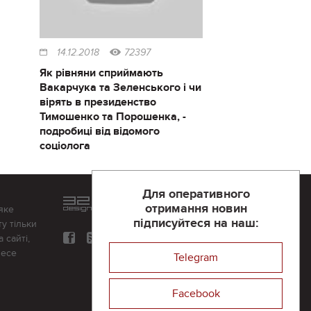
14.12.2018
72397
Як рівняни сприймають
Вакарчука та Зеленського і чи
вірять в президенство
Тимошенко та Порошенка, -
подробиці від відомого
соціолога
Для оперативного
Розроблений та підтримується
отримання новин
яке
в
компанії 32х32
підписуйтеся на наш:
у тільки
 сайті,
несе
Telegram
Facebook