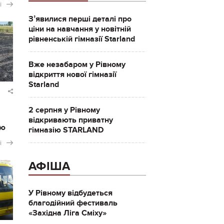
і
Зʼявилися перші деталі про
ціни на навчання у новітній
рівненській гімназії Starland
Вже незабаром у Рівному
відкриття нової гімназії
Starland
2 серпня у Рівному
відкривають приватну
ію
гімназію STARLAND
і
АФІША
У Рівному відбудеться
благодійний фестиваль
«Західна Ліга Сміху»