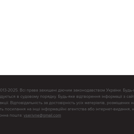
2013-2025. Всі права захищені діючим законодавством України. Будь-
ується в судовому порядку. Будь-яке відтворення інформації з сайт
ції. Відповідальність за достовірність усіх матеріалів, розміщених на
тять посилання на інші інформаційні агентства або інтернет-видання, 
ронна пошта:
vserivne@gmail.com