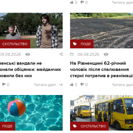
0
0
Читати дал
СУСПІЛЬСТВО
ПОДІЇ
06.08.2026
06.08.2026
ненські вандали не
На Рівненщині 62-річний
онали обіцянки: майданчик
чоловік після спалювання
новили без них
стерні потрапив в реанімац
0
Читати далі
0
0
Читати дал
ПОДІЇ
СУСПІЛЬСТВО