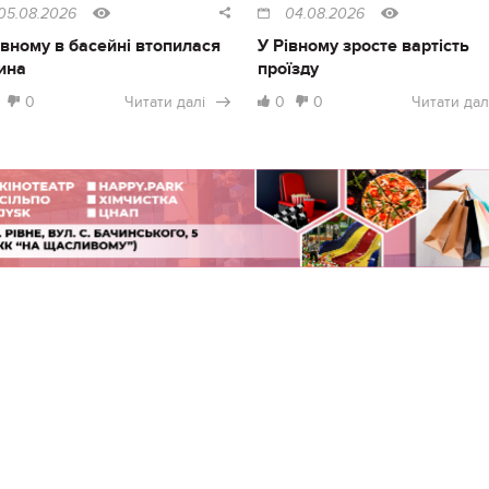
05.08.2026
04.08.2026
івному в басейні втопилася
У Рівному зросте вартість
ина
проїзду
0
Читати далі
0
0
Читати дал