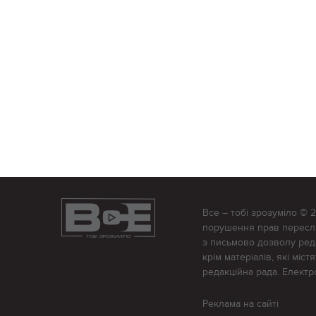
Все – тобі зрозуміло © 
порушення прав переслід
з письмово дозволу редак
крім матеріалів, які міс
редакційна рада. Елект
Реклама на сайті