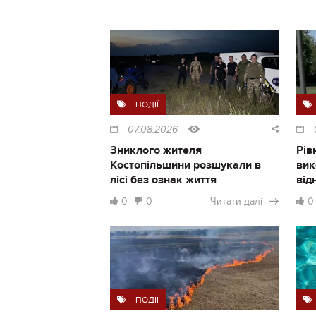
ПОДІЇ
07.08.2026
Зниклого жителя
Рів
Костопільщини розшукали в
вик
лісі без ознак життя
від
0
0
Читати далі
0
ПОДІЇ