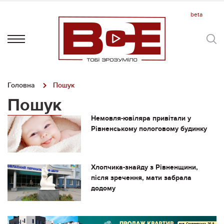
Головна
Пошук
Пошук
Немовля-ювіляра привітали у
Рівненському пологовому будинку
Хлопчика-знайду з Рівненщини,
після зречення, мати забрала
додому