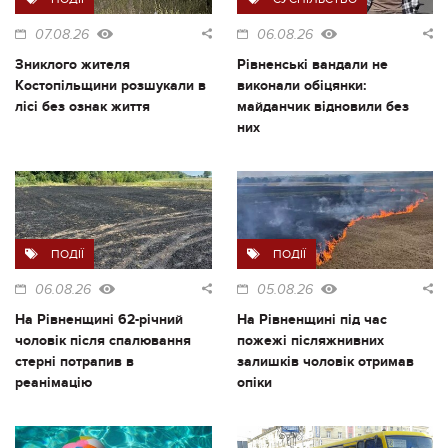
07.08.26
06.08.26
Зниклого жителя
Рівненські вандали не
Костопільщини розшукали в
виконали обіцянки:
лісі без ознак життя
майданчик відновили без
них
ПОДІЇ
ПОДІЇ
06.08.26
05.08.26
На Рівненщині 62-річний
На Рівненщині під час
чоловік після спалювання
пожежі післяжнивних
стерні потрапив в
залишків чоловік отримав
реанімацію
опіки