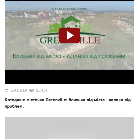
29.09.19
55451
Котеджне містечко Greenville: близько від міста - далеко від
проблем.