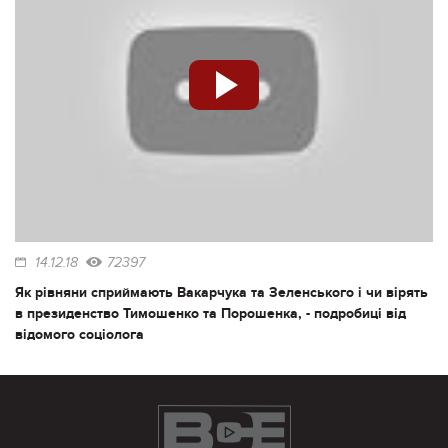
14.12.18
72397
Як рівняни сприймають Вакарчука та Зеленського і чи вірять
в президенство Тимошенко та Порошенка, - подробиці від
відомого соціолога