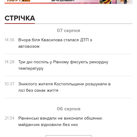
СТРІЧКА
07 серпня
14:36
Вчора біля Квасилова сталася ДТП з
автовозом
14:28
Три дні поспіль у Рівному фіксують рекордну
температуру
10:37
Зниклого жителя Костопільщини розшукали в
лісі без ознак життя
06 серпня
21:34
Рівненські вандали не виконали обіцянки:
майданчик відновили без них