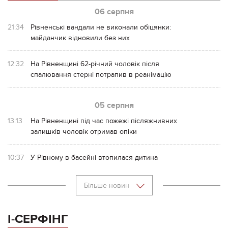
06 серпня
21:34
Рівненські вандали не виконали обіцянки:
майданчик відновили без них
12:32
На Рівненщині 62-річний чоловік після
спалювання стерні потрапив в реанімацію
05 серпня
13:13
На Рівненщині під час пожежі післяжнивних
залишків чоловік отримав опіки
10:37
У Рівному в басейні втопилася дитина
Більше новин
І-СЕРФІНГ