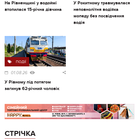
На Рівненщині у водоймі
У Рокитному травмувалася
втопилася 15-річна дівчина
неповнолітня водійка
мопеду без посвідчення
водія
ПОДІЇ
01.08.26
У Рівному під потягом
загинув 62-річний чоловік
СТРІЧКА