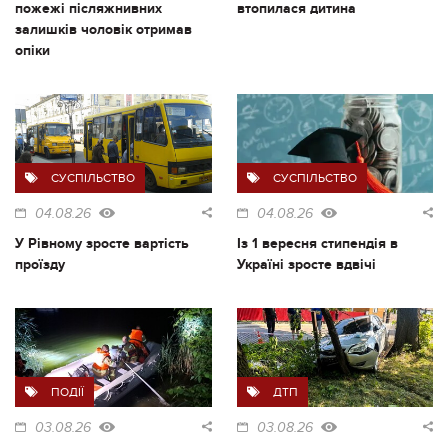
пожежі післяжнивних
втопилася дитина
залишків чоловік отримав
опіки
СУСПІЛЬСТВО
СУСПІЛЬСТВО
04.08.26
04.08.26
У Рівному зросте вартість
Із 1 вересня стипендія в
проїзду
Україні зросте вдвічі
ПОДІЇ
ДТП
03.08.26
03.08.26