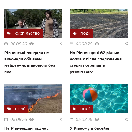
СУСПІЛЬСТВО
ПОДІЇ
06.08.26
06.08.26
Рівненські вандали не
На Рівненщині 62-річний
виконали обіцянки:
чоловік після спалювання
майданчик відновили без
стерні потрапив в
них
реанімацію
ПОДІЇ
ПОДІЇ
05.08.26
05.08.26
На Рівненщині під час
У Рівному в басейні