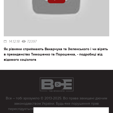
14.12.18
72397
Як рівняни сприймають Вакарчука та Зеленського і чи вірять
в президенство Тимошенко та Порошенка, - подробиці від
відомого соціолога
Все – тобі зрозуміло © 2013-2025. Всі права захищені діючим
законодавством України. Будь-яке порушення прав
переслідується в судовому порядку. Будь-яке відтворення