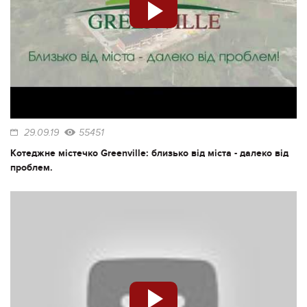
29.09.19
55451
Котеджне містечко Greenville: близько від міста - далеко від
проблем.