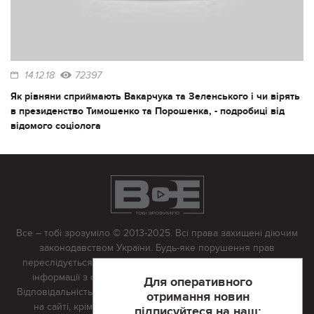
14.12.18
72397
Як рівняни сприймають Вакарчука та Зеленського і чи вірять
в президенство Тимошенко та Порошенка, - подробиці від
відомого соціолога
Все – тобі зрозуміло © 2013-2025. Всі права захищені діючим
законодавством України. Будь-яке порушення прав
переслідується в судовому порядку. Будь-яке відтворення
інформації з сайту тільки з письмово дозволу редакції.
Для оперативного
Відповідальність за достовірність усіх матеріалів, розміщених
отримання новин
на сайті, крім матеріалів, які містять посилання на інші
підписуйтеся на наш: