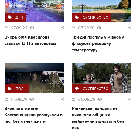
ДТП
СУСПІЛЬСТВО
07.08.26
07.08.26
Вчора біля Квасилова
Три дні поспіль у Рівному
сталася ДТП з автовозом
фіксують рекордну
температуру
ПОДІЇ
СУСПІЛЬСТВО
07.08.26
06.08.26
Зниклого жителя
Рівненські вандали не
Костопільщини розшукали в
виконали обіцянки:
лісі без ознак життя
майданчик відновили без
них