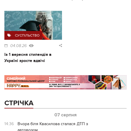
СУСПІЛЬСТВО
04.08.26
Із 1 вересня стипендія в
Україні зросте вдвічі
СТРІЧКА
07 серпня
14:36
Вчора біля Квасилова сталася ДТП з
автовозом