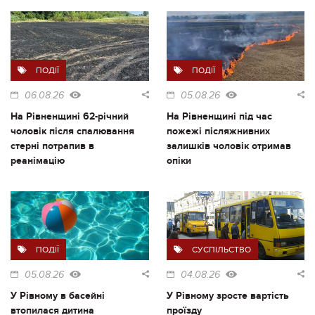
ПОДІЇ
ПОДІЇ
06.08.26
05.08.26
На Рівненщині 62-річний
На Рівненщині під час
чоловік після спалювання
пожежі післяжнивних
стерні потрапив в
залишків чоловік отримав
реанімацію
опіки
ПОДІЇ
СУСПІЛЬСТВО
05.08.26
04.08.26
У Рівному в басейні
У Рівному зросте вартість
втопилася дитина
проїзду