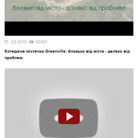
29.09.19
55451
Котеджне містечко Greenville: близько від міста - далеко від
проблем.