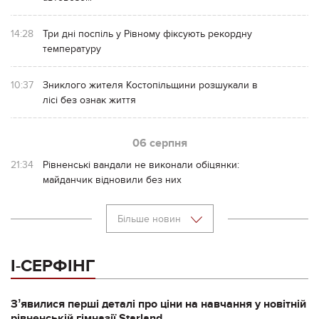
14:28
Три дні поспіль у Рівному фіксують рекордну
температуру
10:37
Зниклого жителя Костопільщини розшукали в
лісі без ознак життя
06 серпня
21:34
Рівненські вандали не виконали обіцянки:
майданчик відновили без них
Більше новин
І-СЕРФІНГ
Зʼявилися перші деталі про ціни на навчання у новітній
рівненській гімназії Starland