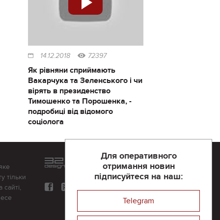
14.12.2018
72397
Як рівняни сприймають
Вакарчука та Зеленського і чи
вірять в президенство
Тимошенко та Порошенка, -
подробиці від відомого
соціолога
Для оперативного
Розроблений та підтримується
отримання новин
яке
в
компанії 32х32
підписуйтеся на наш:
у тільки
 сайті,
несе
Telegram