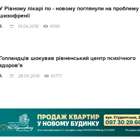
У Рівному лікарі по - новому поглянули на проблему
шизофренії
19.06.2018
4590
Голландців шокував рівненський центр психічного
здоров'я
28.04.2018
10777