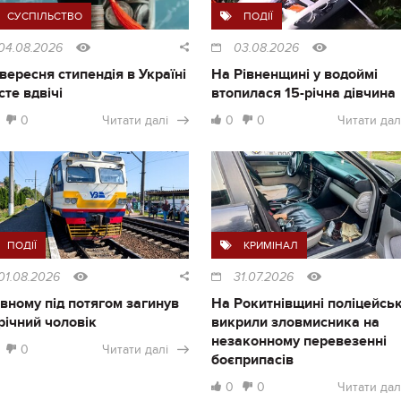
СУСПІЛЬСТВО
ПОДІЇ
04.08.2026
03.08.2026
1 вересня стипендія в Україні
На Рівненщині у водоймі
сте вдвічі
втопилася 15-річна дівчина
0
Читати далі
0
0
Читати дал
ПОДІЇ
КРИМІНАЛ
01.08.2026
31.07.2026
івному під потягом загинув
На Рокитнівщині поліцейськ
річний чоловік
викрили зловмисника на
незаконному перевезенні
0
Читати далі
боєприпасів
0
0
Читати дал