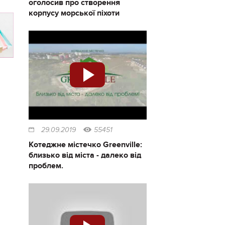
оголосив про створення
корпусу морської піхоти
29.09.2019
55451
Котеджне містечко Greenville:
близько від міста - далеко від
проблем.