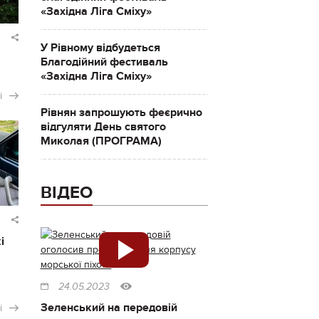
«Західна Ліга Сміху»
У Рівному відбудеться
Благодійний фестиваль
«Західна Ліга Сміху»
і
Рівнян запрошують феєрично
відгуляти День святого
Миколая (ПРОГРАМА)
ВІДЕО
і
24.05.2023
Зеленський на передовій
і