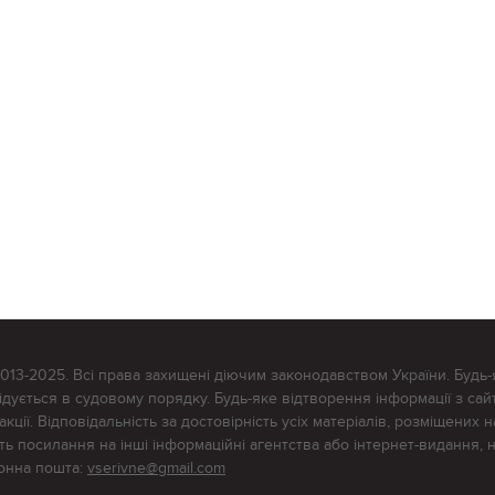
2013-2025. Всі права захищені діючим законодавством України. Будь-
ується в судовому порядку. Будь-яке відтворення інформації з сайт
ції. Відповідальність за достовірність усіх матеріалів, розміщених на
тять посилання на інші інформаційні агентства або інтернет-видання, 
ронна пошта:
vserivne@gmail.com