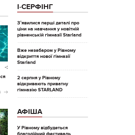
І-СЕРФІНГ
Зʼявилися перші деталі про
ціни на навчання у новітній
рівненській гімназії Starland
Вже незабаром у Рівному
відкриття нової гімназії
Starland
ася
2 серпня у Рівному
відкривають приватну
гімназію STARLAND
і
АФІША
У Рівному відбудеться
благодійний фестиваль