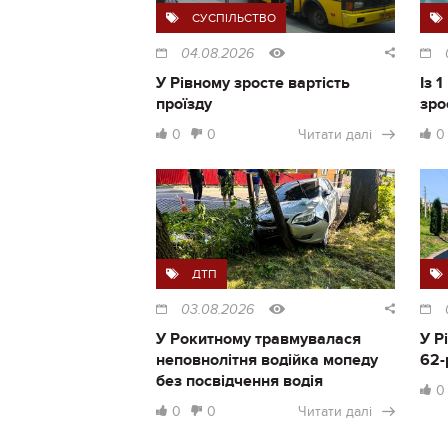
СУСПІЛЬСТВО
04.08.2026
У Рівному зросте вартість
Із 
проїзду
зро
0
0
Читати далі
0
ДТП
03.08.2026
У Рокитному травмувалася
У Р
неповнолітня водійка мопеду
62-
без посвідчення водія
0
0
0
Читати далі