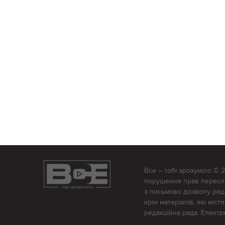
Все – тобі зрозуміло © 
порушення прав переслід
з письмово дозволу редак
крім матеріалів, які міс
редакційна рада. Елект