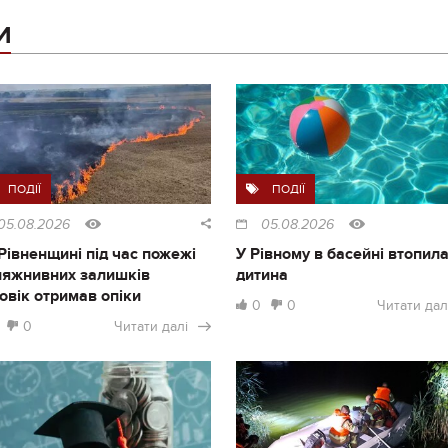
И
ПОДІЇ
ПОДІЇ
05.08.2026
05.08.2026
Рівненщині під час пожежі
У Рівному в басейні втопил
ляжнивних залишків
дитина
овік отримав опіки
0
0
Читати дал
0
Читати далі