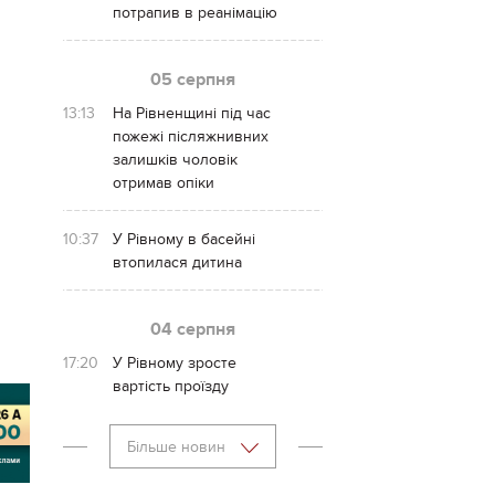
потрапив в реанімацію
05 серпня
13:13
На Рівненщині під час
пожежі післяжнивних
залишків чоловік
отримав опіки
10:37
У Рівному в басейні
втопилася дитина
04 серпня
17:20
У Рівному зросте
вартість проїзду
Більше новин