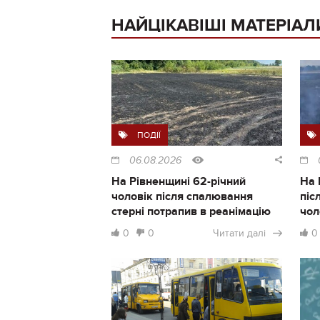
НАЙЦІКАВІШІ МАТЕРІАЛ
ПОДІЇ
06.08.2026
На Рівненщині 62-річний
На 
чоловік після спалювання
піс
стерні потрапив в реанімацію
чол
0
0
Читати далі
0