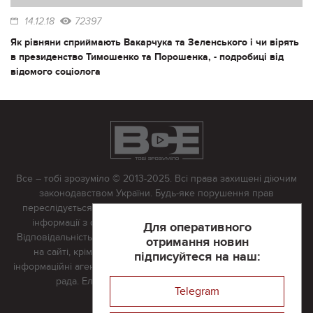
14.12.18
72397
Як рівняни сприймають Вакарчука та Зеленського і чи вірять
в президенство Тимошенко та Порошенка, - подробиці від
відомого соціолога
Все – тобі зрозуміло © 2013-2025. Всі права захищені діючим
законодавством України. Будь-яке порушення прав
переслідується в судовому порядку. Будь-яке відтворення
інформації з сайту тільки з письмово дозволу редакції.
Для оперативного
Відповідальність за достовірність усіх матеріалів, розміщених
отримання новин
на сайті, крім матеріалів, які містять посилання на інші
підписуйтеся на наш:
інформаційні агентства або інтернет-видання, несе редакційна
рада. Електронна пошта:
vserivne@gmail.com
Telegram
Реклама на сайті