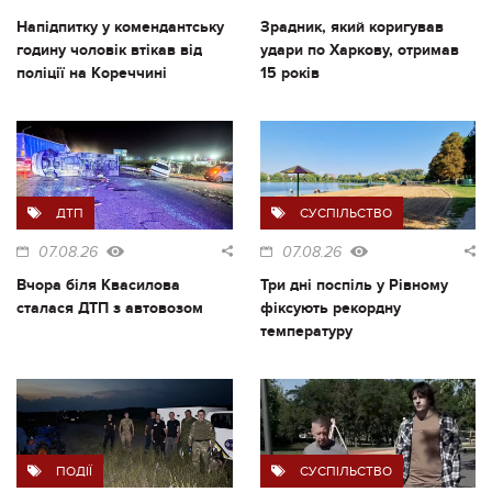
Напідпитку у комендантську
Зрадник, який коригував
годину чоловік втікав від
удари по Харкову, отримав
поліції на Кореччині
15 років
ДТП
СУСПІЛЬСТВО
07.08.26
07.08.26
Вчора біля Квасилова
Три дні поспіль у Рівному
сталася ДТП з автовозом
фіксують рекордну
температуру
ПОДІЇ
СУСПІЛЬСТВО