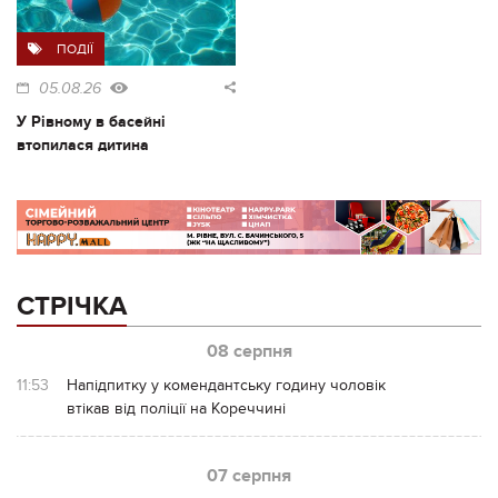
ПОДІЇ
05.08.26
У Рівному в басейні
втопилася дитина
СТРІЧКА
08 серпня
11:53
Напідпитку у комендантську годину чоловік
втікав від поліції на Кореччині
07 серпня