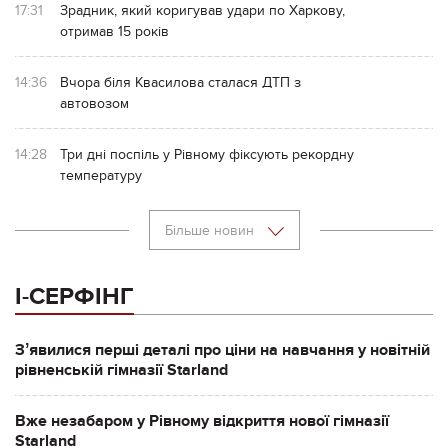
17:31
Зрадник, який коригував удари по Харкову,
отримав 15 років
14:36
Вчора біля Квасилова сталася ДТП з
автовозом
14:28
Три дні поспіль у Рівному фіксують рекордну
температуру
Більше новин
І-СЕРФІНГ
Зʼявилися перші деталі про ціни на навчання у новітній
рівненській гімназії Starland
Вже незабаром у Рівному відкриття нової гімназії
Starland