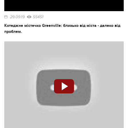
29.09.19
55451
Котеджне містечко Greenville: близько від міста - далеко від
проблем.