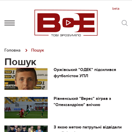
Головна
Пошук
Пошук
Оржівський "ОДЕК" підсилився
футболістом УПЛ
Рівненський "Верес" зіграв з
"Олександрією" внічию
З якою метою патрульні відвідали