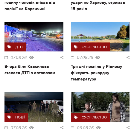
годину чоловік втікав від
удари по Харкову, отримав
поліції на Кореччині
15 років
ДТП
СУСПІЛЬСТВО
07.08.26
07.08.26
Вчора біля Квасилова
Три дні поспіль у Рівному
сталася ДТП з автовозом
фіксують рекордну
температуру
ПОДІЇ
СУСПІЛЬСТВО
07.08.26
06.08.26