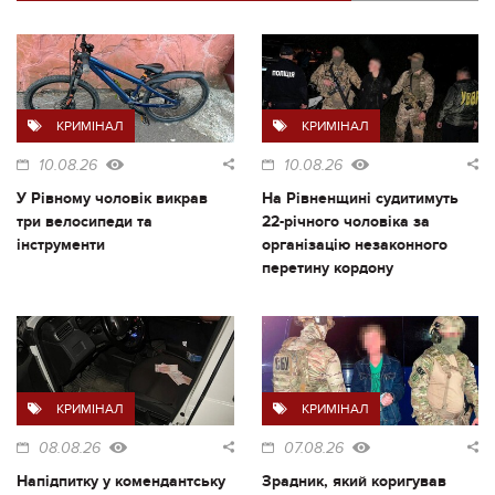
КРИМІНАЛ
КРИМІНАЛ
10.08.26
10.08.26
У Рівному чоловік викрав
На Рівненщині судитимуть
три велосипеди та
22-річного чоловіка за
інструменти
організацію незаконного
перетину кордону
КРИМІНАЛ
КРИМІНАЛ
08.08.26
07.08.26
Напідпитку у комендантську
Зрадник, який коригував