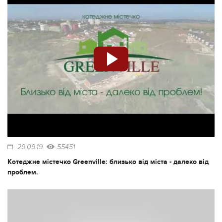
29.09.19
55451
Котеджне містечко Greenville: близько від міста - далеко від
проблем.