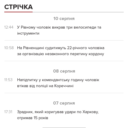
СТРІЧКА
10 серпня
12:44
У Рівному чоловік викрав три велосипеди та
інструменти
10:58
На Рівненщині судитимуть 22-річного чоловіка
за організацію незаконного перетину кордону
08 серпня
11:53
Напідпитку у комендантську годину чоловік
втікав від поліції на Кореччині
07 серпня
17:31
Зрадник, який коригував удари по Харкову,
отримав 15 років