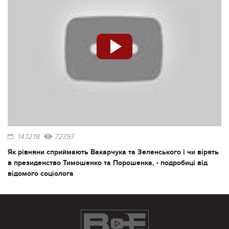
14.12.18
72397
Як рівняни сприймають Вакарчука та Зеленського і чи вірять
в президенство Тимошенко та Порошенка, - подробиці від
відомого соціолога