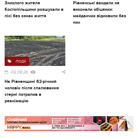
Зниклого жителя
Рівненські вандали не
Костопільщини розшукали в
виконали обіцянки:
лісі без ознак життя
майданчик відновили без
них
ПОДІЇ
06.08.26
На Рівненщині 62-річний
чоловік після спалювання
стерні потрапив в
реанімацію