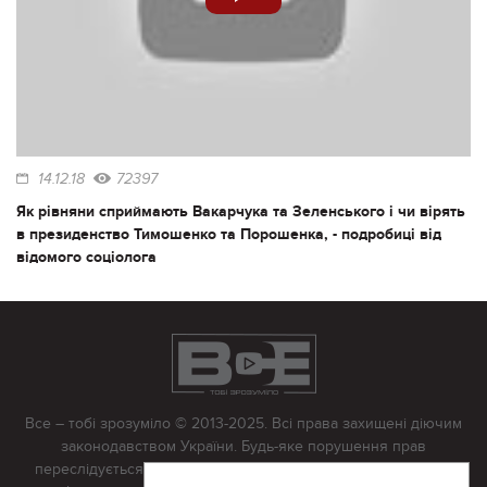
14.12.18
72397
Як рівняни сприймають Вакарчука та Зеленського і чи вірять
в президенство Тимошенко та Порошенка, - подробиці від
відомого соціолога
Все – тобі зрозуміло © 2013-2025. Всі права захищені діючим
законодавством України. Будь-яке порушення прав
переслідується в судовому порядку. Будь-яке відтворення