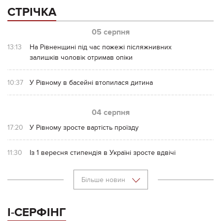
СТРІЧКА
05 серпня
13:13
На Рівненщині під час пожежі післяжнивних
залишків чоловік отримав опіки
10:37
У Рівному в басейні втопилася дитина
04 серпня
17:20
У Рівному зросте вартість проїзду
11:30
Із 1 вересня стипендія в Україні зросте вдвічі
Більше новин
І-СЕРФІНГ