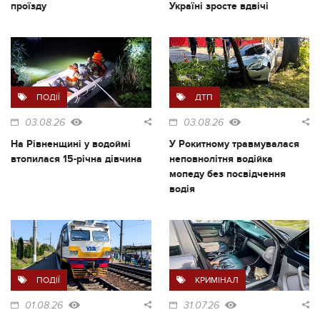
проїзду
Україні зросте вдвічі
ПОДІЇ
ДТП
03.08.26
03.08.26
На Рівненщині у водоймі
У Рокитному травмувалася
втопилася 15-річна дівчина
неповнолітня водійка
мопеду без посвідчення
водія
ПОДІЇ
КРИМІНАЛ
01.08.26
31.07.26