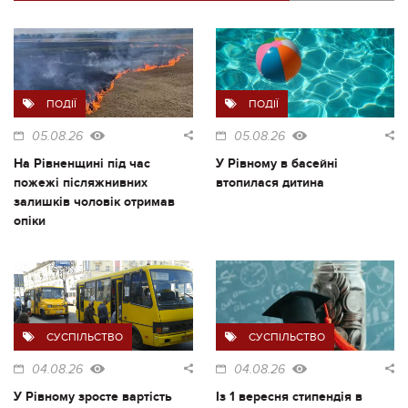
ПОДІЇ
ПОДІЇ
05.08.26
05.08.26
На Рівненщині під час
У Рівному в басейні
пожежі післяжнивних
втопилася дитина
залишків чоловік отримав
опіки
СУСПІЛЬСТВО
СУСПІЛЬСТВО
04.08.26
04.08.26
У Рівному зросте вартість
Із 1 вересня стипендія в