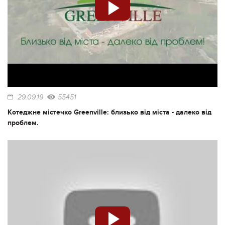
29.09.19
55451
Котеджне містечко Greenville: близько від міста - далеко від
проблем.