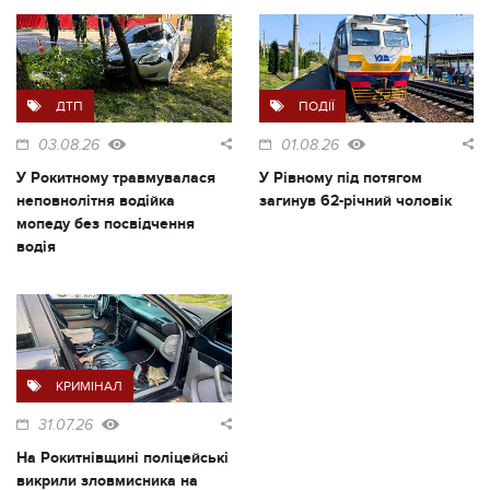
ДТП
ПОДІЇ
03.08.26
01.08.26
У Рокитному травмувалася
У Рівному під потягом
неповнолітня водійка
загинув 62-річний чоловік
мопеду без посвідчення
водія
КРИМІНАЛ
31.07.26
На Рокитнівщині поліцейські
викрили зловмисника на