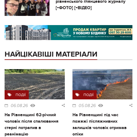
рівненського глянцевого журналу
[+ФОТО] [+ВІДЕО]
НАЙЦІКАВІШІ МАТЕРІАЛИ
ПОДІЇ
ПОДІЇ
06.08.26
05.08.26
На Рівненщині 62-річний
На Рівненщині під час
чоловік після спалювання
пожежі післяжнивних
стерні потрапив в
залишків чоловік отримав
реанімацію
опіки