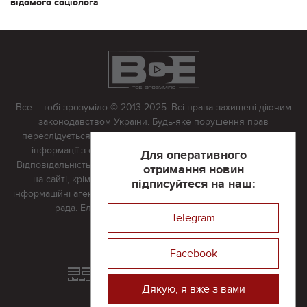
відомого соціолога
Все – тобі зрозуміло © 2013-2025. Всі права захищені діючим
законодавством України. Будь-яке порушення прав
переслідується в судовому порядку. Будь-яке відтворення
інформації з сайту тільки з письмово дозволу редакції.
Для оперативного
Відповідальність за достовірність усіх матеріалів, розміщених
отримання новин
на сайті, крім матеріалів, які містять посилання на інші
підписуйтеся на наш:
інформаційні агентства або інтернет-видання, несе редакційна
рада. Електронна пошта:
vserivne@gmail.com
Telegram
Реклама на сайті
Facebook
Розроблений та підтримується
в
компанії 32х32
Дякую, я вже з вами