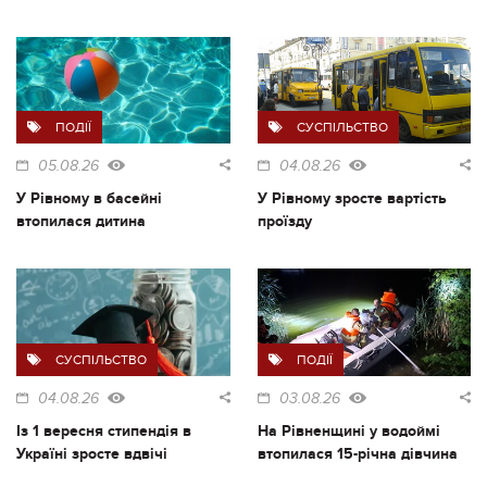
ПОДІЇ
СУСПІЛЬСТВО
05.08.26
04.08.26
У Рівному в басейні
У Рівному зросте вартість
втопилася дитина
проїзду
СУСПІЛЬСТВО
ПОДІЇ
04.08.26
03.08.26
Із 1 вересня стипендія в
На Рівненщині у водоймі
Україні зросте вдвічі
втопилася 15-річна дівчина