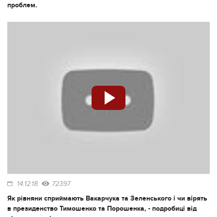
проблем.
14.12.18
72397
Як рівняни сприймають Вакарчука та Зеленського і чи вірять
в президенство Тимошенко та Порошенка, - подробиці від