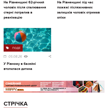
На Рівненщині 62-річний
На Рівненщині під час
чоловік після спалювання
пожежі післяжнивних
стерні потрапив в
залишків чоловік отримав
реанімацію
опіки
ПОДІЇ
05.08.26
У Рівному в басейні
втопилася дитина
СТРІЧКА