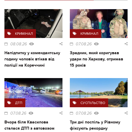
КРИМІНАЛ
КРИМІНАЛ
08.08.26
07.08.26
Напідпитку у комендантську
Зрадник, який коригував
годину чоловік втікав від
удари по Харкову, отримав
поліції на Кореччині
15 років
ДТП
СУСПІЛЬСТВО
07.08.26
07.08.26
Вчора біля Квасилова
Три дні поспіль у Рівному
сталася ДТП з автовозом
фіксують рекордну