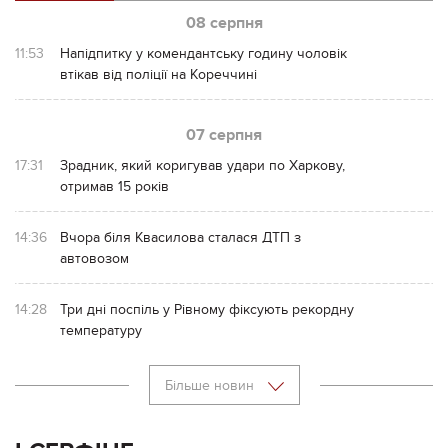
08 серпня
11:53
Напідпитку у комендантську годину чоловік
втікав від поліції на Кореччині
07 серпня
17:31
Зрадник, який коригував удари по Харкову,
отримав 15 років
14:36
Вчора біля Квасилова сталася ДТП з
автовозом
14:28
Три дні поспіль у Рівному фіксують рекордну
температуру
Більше новин