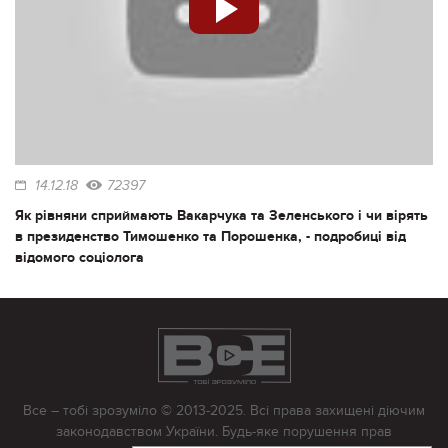
14.12.18
72397
Як рівняни сприймають Вакарчука та Зеленського і чи вірять
в президенство Тимошенко та Порошенка, - подробиці від
відомого соціолога
Все – тобі зрозуміло © 2013-2025. Всі права захищені діючим
законодавством України. Будь-яке порушення прав