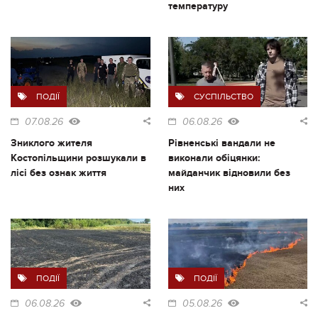
температуру
ПОДІЇ
СУСПІЛЬСТВО
07.08.26
06.08.26
Зниклого жителя
Рівненські вандали не
Костопільщини розшукали в
виконали обіцянки:
лісі без ознак життя
майданчик відновили без
них
ПОДІЇ
ПОДІЇ
06.08.26
05.08.26