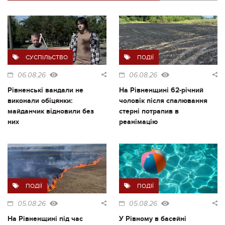
СУСПІЛЬСТВО
ПОДІЇ
06.08.26
06.08.26
Рівненські вандали не
На Рівненщині 62-річний
виконали обіцянки:
чоловік після спалювання
майданчик відновили без
стерні потрапив в
них
реанімацію
ПОДІЇ
ПОДІЇ
05.08.26
05.08.26
На Рівненщині під час
У Рівному в басейні