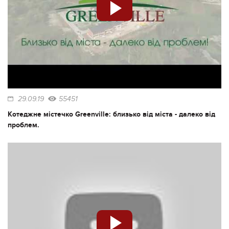
29.09.19
55451
Котеджне містечко Greenville: близько від міста - далеко від
проблем.