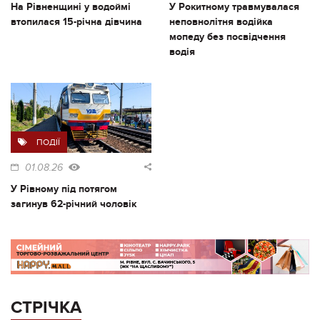
На Рівненщині у водоймі
У Рокитному травмувалася
втопилася 15-річна дівчина
неповнолітня водійка
мопеду без посвідчення
водія
ПОДІЇ
01.08.26
У Рівному під потягом
загинув 62-річний чоловік
СТРІЧКА