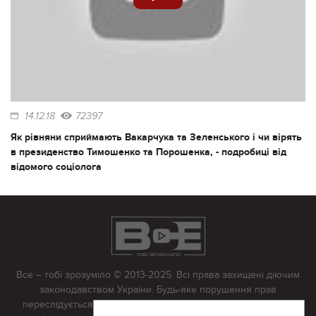
14.12.18
72397
Як рівняни сприймають Вакарчука та Зеленського і чи вірять
в президенство Тимошенко та Порошенка, - подробиці від
відомого соціолога
Все – тобі зрозуміло © 2013-2025. Всі права захищені діючим
законодавством України. Будь-яке порушення прав
переслідується в судовому порядку. Будь-яке відтворення