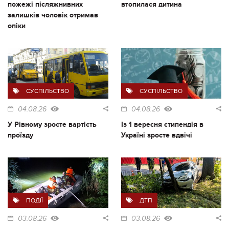
пожежі післяжнивних
втопилася дитина
залишків чоловік отримав
опіки
СУСПІЛЬСТВО
СУСПІЛЬСТВО
04.08.26
04.08.26
У Рівному зросте вартість
Із 1 вересня стипендія в
проїзду
Україні зросте вдвічі
ПОДІЇ
ДТП
03.08.26
03.08.26