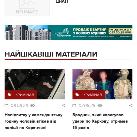
ЦНАП
НАЙЦІКАВІШІ МАТЕРІАЛИ
КРИМІНАЛ
КРИМІНАЛ
08.08.26
07.08.26
Напідпитку у комендантську
Зрадник, який коригував
годину чоловік втікав від
удари по Харкову, отримав
поліції на Кореччині
15 років