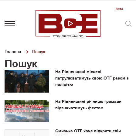
Головна
Пошук
Пошук
На Рівненщині місцеві
патрулюватимуть свою ОТГ разом з
поліцією
На Рівненщині річницю громади
відзначатимуть фестом
Смизька ОТГ хоче відкрити свій