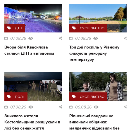
ДТП
СУСПІЛЬСТВО
07.08.26
07.08.26
Вчора біля Квасилова
Три дні поспіль у Рівному
сталася ДТП з автовозом
фіксують рекордну
температуру
ПОДІЇ
СУСПІЛЬСТВО
07.08.26
06.08.26
Зниклого жителя
Рівненські вандали не
Костопільщини розшукали в
виконали обіцянки:
лісі без ознак життя
майданчик відновили без