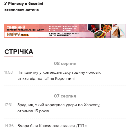
У Рівному в басейні
втопилася дитина
СТРІЧКА
08 серпня
11:53
Напідпитку у комендантську годину чоловік
втікав від поліції на Кореччині
07 серпня
17:31
Зрадник, який коригував удари по Харкову,
отримав 15 років
14:36
Вчора біля Квасилова сталася ДТП з