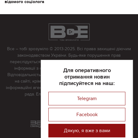
відомого соціолога
Все – тобі зрозуміло © 2013-2025. Всі права захищені діючим
законодавством України. Будь-яке порушення прав
переслідується в судовому порядку. Будь-яке відтворення
інформації з сайту тільки з письмово дозволу редакції.
Для оперативного
Відповідальність за достовірність усіх матеріалів, розміщених
отримання новин
на сайті, крім матеріалів, які містять посилання на інші
підписуйтеся на наш:
інформаційні агентства або інтернет-видання, несе редакційна
рада. Електронна пошта:
vserivne@gmail.com
Telegram
Реклама на сайті
Facebook
Розроблений та підтримується
в
компанії 32х32
Дякую, я вже з вами