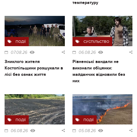
температуру
ПОДІЇ
СУСПІЛЬСТВО
07.08.26
06.08.26
Зниклого жителя
Рівненські вандали не
Костопільщини розшукали в
виконали обіцянки:
лісі без ознак життя
майданчик відновили без
них
ПОДІЇ
ПОДІЇ
06.08.26
05.08.26