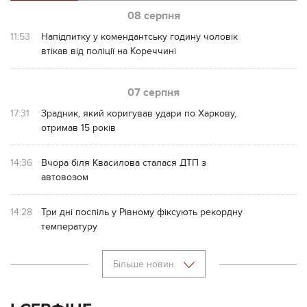
08 серпня
11:53
Напідпитку у комендантську годину чоловік
втікав від поліції на Кореччині
07 серпня
17:31
Зрадник, який коригував удари по Харкову,
отримав 15 років
14:36
Вчора біля Квасилова сталася ДТП з
автовозом
14:28
Три дні поспіль у Рівному фіксують рекордну
температуру
Більше новин