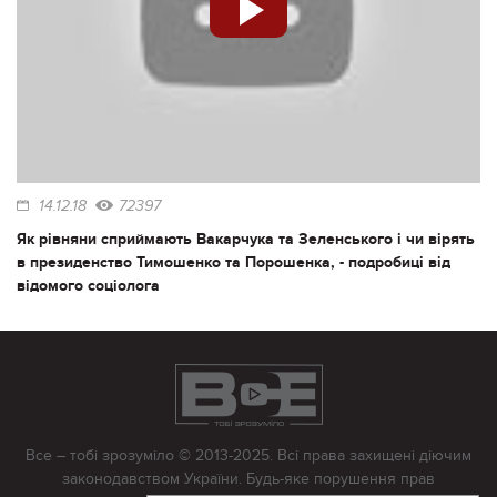
14.12.18
72397
Як рівняни сприймають Вакарчука та Зеленського і чи вірять
в президенство Тимошенко та Порошенка, - подробиці від
відомого соціолога
Все – тобі зрозуміло © 2013-2025. Всі права захищені діючим
законодавством України. Будь-яке порушення прав