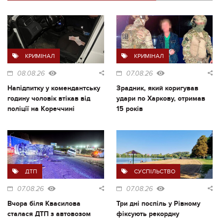
КРИМІНАЛ
КРИМІНАЛ
08.08.26
07.08.26
Напідпитку у комендантську
Зрадник, який коригував
годину чоловік втікав від
удари по Харкову, отримав
поліції на Кореччині
15 років
ДТП
СУСПІЛЬСТВО
07.08.26
07.08.26
Вчора біля Квасилова
Три дні поспіль у Рівному
сталася ДТП з автовозом
фіксують рекордну