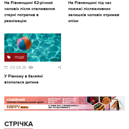
На Рівненщині 62-річний
На Рівненщині під час
чоловік після спалювання
пожежі післяжнивних
стерні потрапив в
залишків чоловік отримав
реанімацію
опіки
ПОДІЇ
05.08.26
У Рівному в басейні
втопилася дитина
СТРІЧКА