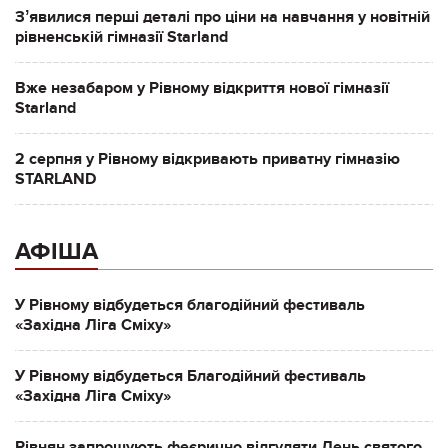
Зʼявилися перші деталі про ціни на навчання у новітній
рівненській гімназії Starland
Вже незабаром у Рівному відкриття нової гімназії
Starland
2 серпня у Рівному відкривають приватну гімназію
STARLAND
АФІША
У Рівному відбудеться благодійний фестиваль
«Західна Ліга Сміху»
У Рівному відбудеться Благодійний фестиваль
«Західна Ліга Сміху»
Рівнян запрошують феєрично відгуляти День святого