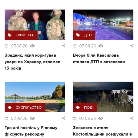
КРИМІНАЛ
ДТП
07.08.26
07.08.26
Зрадник, який коригував
Вчора біля Квасилова
удари по Харкову, отримав
сталася ДТП з автовозом
15 років
СУСПІЛЬСТВО
ПОДІЇ
07.08.26
07.08.26
Три дні поспіль у Рівному
Зниклого жителя
фіксують рекордну
Костопільщини розшукали в