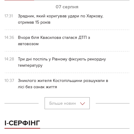
07 серпня
17:31
Зрадник, який коригував удари по Харкову,
отримав 15 років
14:36
Вчора біля Квасилова сталася ДТП з
автовозом
14:28
Три дні поспіль у Рівному фіксують рекордну
температуру
10:37
Зниклого жителя Костопільщини розшукали в
лісі без ознак життя
Більше новин
І-СЕРФІНГ