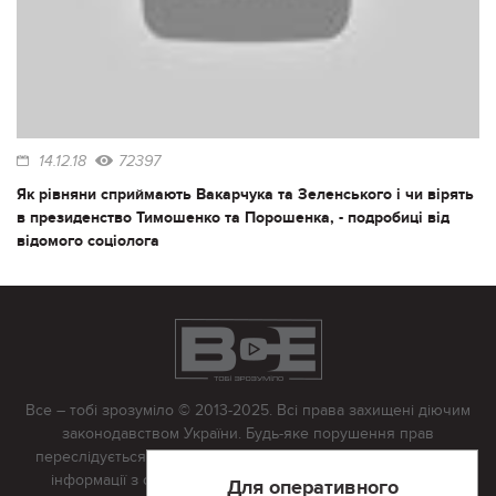
14.12.18
72397
Як рівняни сприймають Вакарчука та Зеленського і чи вірять
в президенство Тимошенко та Порошенка, - подробиці від
відомого соціолога
Все – тобі зрозуміло © 2013-2025. Всі права захищені діючим
законодавством України. Будь-яке порушення прав
переслідується в судовому порядку. Будь-яке відтворення
інформації з сайту тільки з письмово дозволу редакції.
Для оперативного