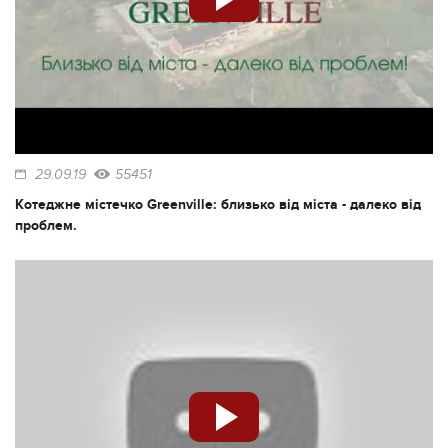
29.09.19
55451
Котеджне містечко Greenville: близько від міста - далеко від
проблем.