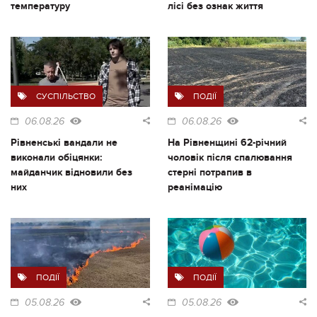
температуру
лісі без ознак життя
СУСПІЛЬСТВО
ПОДІЇ
06.08.26
06.08.26
Рівненські вандали не
На Рівненщині 62-річний
виконали обіцянки:
чоловік після спалювання
майданчик відновили без
стерні потрапив в
них
реанімацію
ПОДІЇ
ПОДІЇ
05.08.26
05.08.26