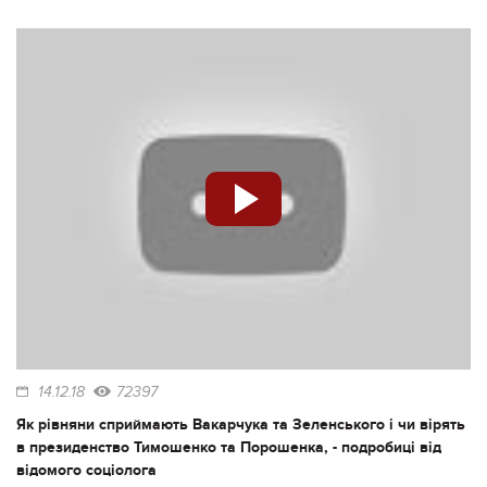
14.12.18
72397
Як рівняни сприймають Вакарчука та Зеленського і чи вірять
в президенство Тимошенко та Порошенка, - подробиці від
відомого соціолога