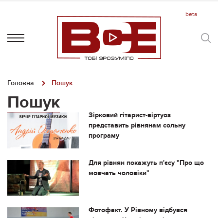
Головна
Пошук
Пошук
Зірковий гітарист-віртуоз
представить рівнянам сольну
програму
Для рівнян покажуть п'єсу "Про що
мовчать чоловіки"
Фотофакт. У Рівному відбувся