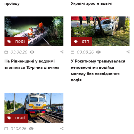
проїзду
Україні зросте вдвічі
ПОДІЇ
ДТП
03.08.26
03.08.26
На Рівненщині у водоймі
У Рокитному травмувалася
втопилася 15-річна дівчина
неповнолітня водійка
мопеду без посвідчення
водія
ПОДІЇ
01.08.26