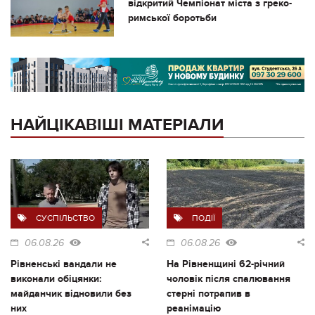
відкритий Чемпіонат міста з греко-
римської боротьби
НАЙЦІКАВІШІ МАТЕРІАЛИ
СУСПІЛЬСТВО
ПОДІЇ
06.08.26
06.08.26
Рівненські вандали не
На Рівненщині 62-річний
виконали обіцянки:
чоловік після спалювання
майданчик відновили без
стерні потрапив в
них
реанімацію