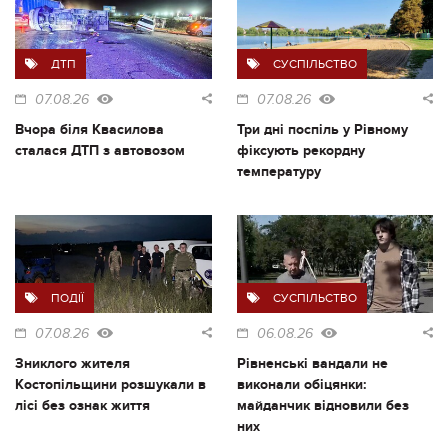
ДТП
СУСПІЛЬСТВО
07.08.26
07.08.26
Вчора біля Квасилова
Три дні поспіль у Рівному
сталася ДТП з автовозом
фіксують рекордну
температуру
ПОДІЇ
СУСПІЛЬСТВО
07.08.26
06.08.26
Зниклого жителя
Рівненські вандали не
Костопільщини розшукали в
виконали обіцянки:
лісі без ознак життя
майданчик відновили без
них