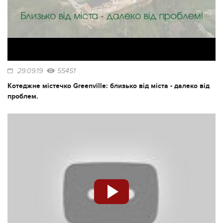
29.09.19
55451
Котеджне містечко Greenville: близько від міста - далеко від
проблем.