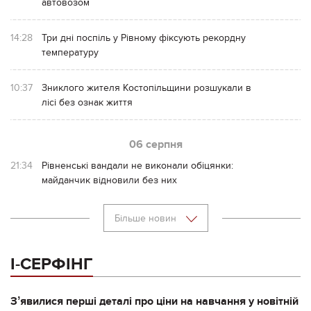
автовозом
14:28
Три дні поспіль у Рівному фіксують рекордну
температуру
10:37
Зниклого жителя Костопільщини розшукали в
лісі без ознак життя
06 серпня
21:34
Рівненські вандали не виконали обіцянки:
майданчик відновили без них
Більше новин
І-СЕРФІНГ
Зʼявилися перші деталі про ціни на навчання у новітній