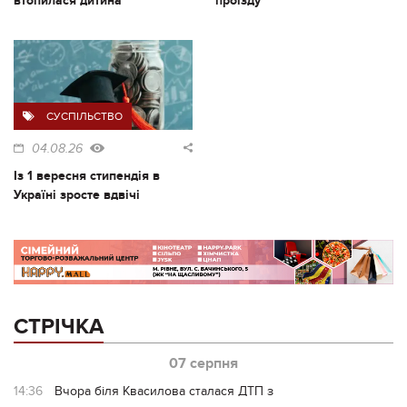
втопилася дитина
проїзду
СУСПІЛЬСТВО
04.08.26
Із 1 вересня стипендія в
Україні зросте вдвічі
СТРІЧКА
07 серпня
14:36
Вчора біля Квасилова сталася ДТП з