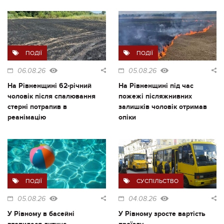
ПОДІЇ
ПОДІЇ
06.08.26
05.08.26
На Рівненщині 62-річний
На Рівненщині під час
чоловік після спалювання
пожежі післяжнивних
стерні потрапив в
залишків чоловік отримав
реанімацію
опіки
ПОДІЇ
СУСПІЛЬСТВО
05.08.26
04.08.26
У Рівному в басейні
У Рівному зросте вартість