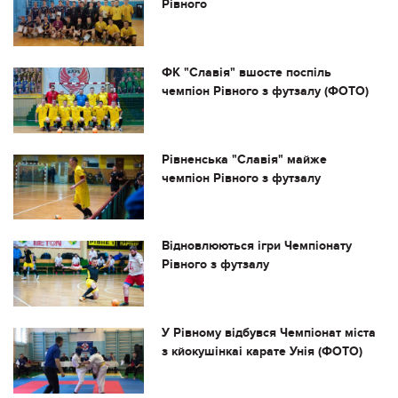
Рівного
ФК "Славія" вшосте поспіль
чемпіон Рівного з футзалу (ФОТО)
Рівненська "Славія" майже
чемпіон Рівного з футзалу
Відновлюються ігри Чемпіонату
Рівного з футзалу
У Рівному відбувся Чемпіонат міста
з кйокушінкаі карате Унія (ФОТО)