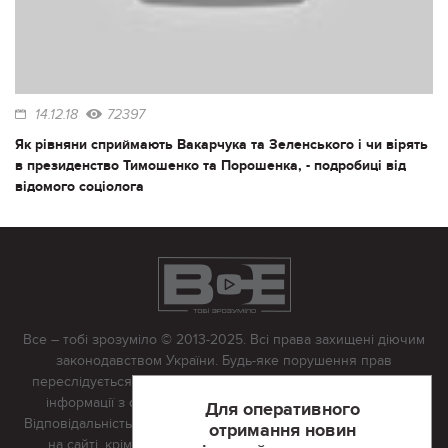
14.12.18
72397
Як рівняни сприймають Вакарчука та Зеленського і чи вірять
в президенство Тимошенко та Порошенка, - подробиці від
відомого соціолога
Все – тобі зрозуміло © 2013-2025. Всі права захищені діючим
законодавством України. Будь-яке порушення прав
переслідується в судовому порядку. Будь-яке відтворення
інформації з сайту тільки з письмово дозволу редакції.
Для оперативного
Відповідальність за достовірність усіх матеріалів, розміщених
отримання новин
на сайті, крім матеріалів, які містять посилання на інші