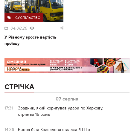
СУСПІЛЬСТВО
04.08.26
У Рівному зросте вартість
проїзду
СТРІЧКА
07 серпня
17:31
Зрадник, який коригував удари по Харкову,
отримав 15 років
14:36
Вчора біля Квасилова сталася ДТП з