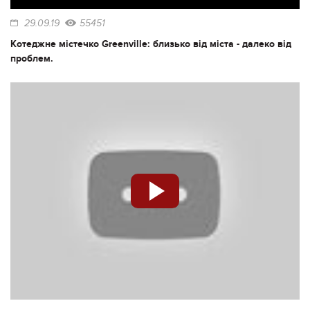
29.09.19
55451
Котеджне містечко Greenville: близько від міста - далеко від
проблем.