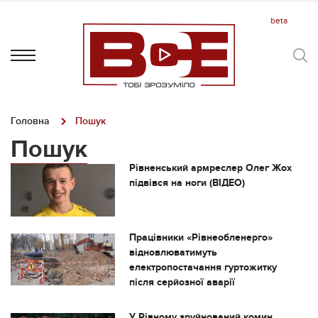
Головна
Пошук
Пошук
Рівненський армреслер Олег Жох
підвівся на ноги (ВІДЕО)
Працівники «Рівнеобленерго»
відновлюватимуть
електропостачання гуртожитку
після серйозної аварії
У Рівному зруйнований комин