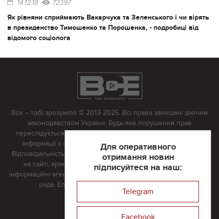
14.12.18
72397
Як рівняни сприймають Вакарчука та Зеленського і чи вірять
в президенство Тимошенко та Порошенка, - подробиці від
відомого соціолога
Все – тобі зрозуміло © 2013-2025. Всі права захищені діючим
законодавством України. Будь-яке порушення прав
переслідується в судовому порядку. Будь-яке відтворення
інформації з сайту тільки з письмово дозволу редакції.
Для оперативного
Відповідальність за достовірність усіх матеріалів, розміщених
отримання новин
на сайті, крім матеріалів, які містять посилання на інші
підписуйтеся на наш:
інформаційні агентства або інтернет-видання, несе редакційна
рада. Електронна пошта:
vserivne@gmail.com
Telegram
Реклама на сайті
Facebook