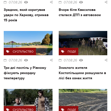
07.08.26
07.08.26
Зрадник, який коригував
Вчора біля Квасилова
удари по Харкову, отримав
сталася ДТП з автовозом
15 років
СУСПІЛЬСТВО
ПОДІЇ
07.08.26
07.08.26
Три дні поспіль у Рівному
Зниклого жителя
фіксують рекордну
Костопільщини розшукали в
температуру
лісі без ознак життя
СУСПІЛЬСТВО
ПОДІЇ