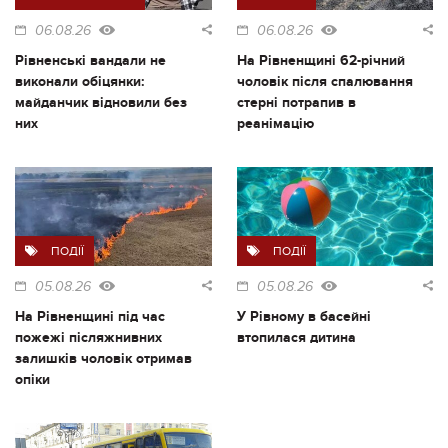
06.08.26
06.08.26
Рівненські вандали не
На Рівненщині 62-річний
виконали обіцянки:
чоловік після спалювання
майданчик відновили без
стерні потрапив в
них
реанімацію
ПОДІЇ
ПОДІЇ
05.08.26
05.08.26
На Рівненщині під час
У Рівному в басейні
пожежі післяжнивних
втопилася дитина
залишків чоловік отримав
опіки