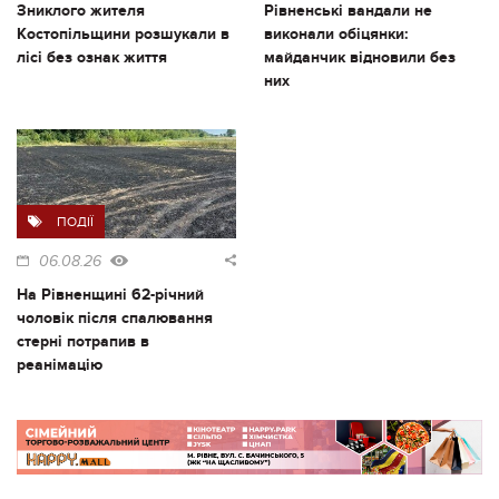
Зниклого жителя
Рівненські вандали не
Костопільщини розшукали в
виконали обіцянки:
лісі без ознак життя
майданчик відновили без
них
ПОДІЇ
06.08.26
На Рівненщині 62-річний
чоловік після спалювання
стерні потрапив в
реанімацію