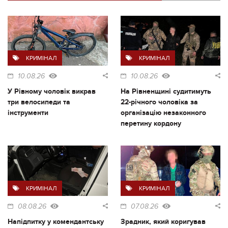
КРИМІНАЛ
КРИМІНАЛ
10.08.26
10.08.26
У Рівному чоловік викрав
На Рівненщині судитимуть
три велосипеди та
22-річного чоловіка за
інструменти
організацію незаконного
перетину кордону
КРИМІНАЛ
КРИМІНАЛ
08.08.26
07.08.26
Напідпитку у комендантську
Зрадник, який коригував