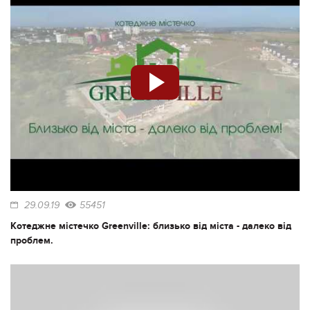
29.09.19
55451
Котеджне містечко Greenville: близько від міста - далеко від
проблем.