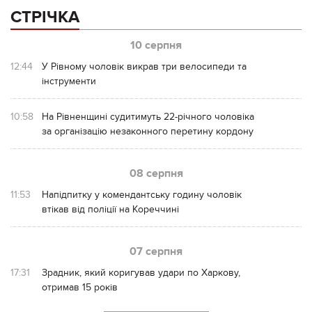
СТРІЧКА
10 серпня
12:44
У Рівному чоловік викрав три велосипеди та
інструменти
10:58
На Рівненщині судитимуть 22-річного чоловіка
за організацію незаконного перетину кордону
08 серпня
11:53
Напідпитку у комендантську годину чоловік
втікав від поліції на Кореччині
07 серпня
17:31
Зрадник, який коригував удари по Харкову,
отримав 15 років