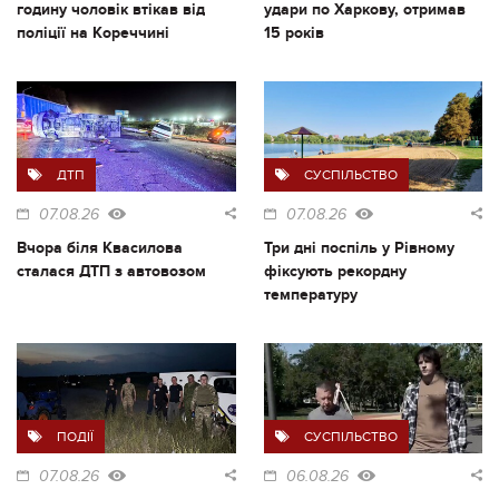
годину чоловік втікав від
удари по Харкову, отримав
поліції на Кореччині
15 років
ДТП
СУСПІЛЬСТВО
07.08.26
07.08.26
Вчора біля Квасилова
Три дні поспіль у Рівному
сталася ДТП з автовозом
фіксують рекордну
температуру
ПОДІЇ
СУСПІЛЬСТВО
07.08.26
06.08.26