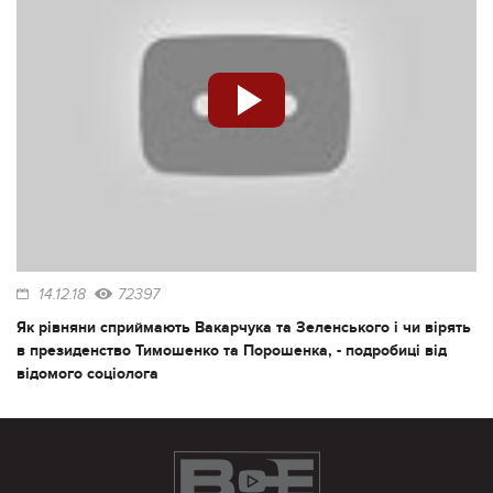
14.12.18
72397
Як рівняни сприймають Вакарчука та Зеленського і чи вірять
в президенство Тимошенко та Порошенка, - подробиці від
відомого соціолога