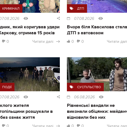
КРИМІНАЛ
ДТП
07.08.2026
07.08.2026
дник, який коригував удари
Вчора біля Квасилова стал
Харкову, отримав 15 років
ДТП з автовозом
0
Читати далі
0
0
Читати дал
ПОДІЇ
СУСПІЛЬСТВО
07.08.2026
06.08.2026
клого жителя
Рівненські вандали не
топільщини розшукали в
виконали обіцянки: майдан
і без ознак життя
відновили без них
0
Читати далі
0
0
Читати дал