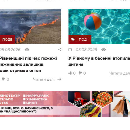
ПОДІЇ
ПОДІЇ
05.08.2026
05.08.2026
Рівненщині під час пожежі
У Рівному в басейні втопил
ляжнивних залишків
дитина
овік отримав опіки
0
0
Читати дал
0
Читати далі