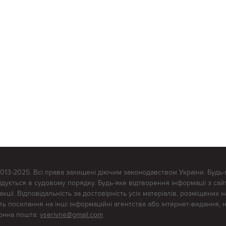
2013-2025. Всі права захищені діючим законодавством України. Будь-
ується в судовому порядку. Будь-яке відтворення інформації з сайт
ції. Відповідальність за достовірність усіх матеріалів, розміщених на
тять посилання на інші інформаційні агентства або інтернет-видання, 
ронна пошта:
vserivne@gmail.com