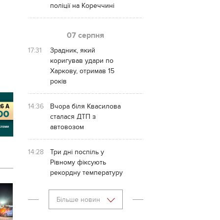
поліції на Кореччині
07 серпня
17:31
Зрадник, який
коригував удари по
Харкову, отримав 15
років
14:36
Вчора біля Квасилова
сталася ДТП з
автовозом
14:28
Три дні поспіль у
Рівному фіксують
рекордну температуру
Більше новин