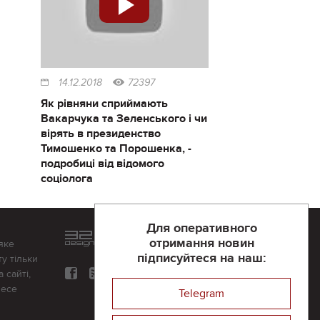
14.12.2018
72397
Як рівняни сприймають
Вакарчука та Зеленського і чи
вірять в президенство
Тимошенко та Порошенка, -
подробиці від відомого
соціолога
Для оперативного
Розроблений та підтримується
отримання новин
яке
в
компанії 32х32
підписуйтеся на наш:
у тільки
 сайті,
несе
Telegram