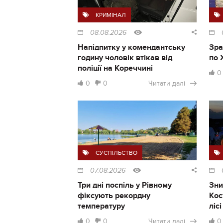
КРИМІНАЛ
08.08.2026
Напідпитку у комендантську
Зра
годину чоловік втікав від
по 
поліції на Кореччині
0
0
0
Читати далі
СУСПІЛЬСТВО
07.08.2026
Три дні поспіль у Рівному
Зни
фіксують рекордну
Кос
температуру
ліс
0
0
Читати далі
0