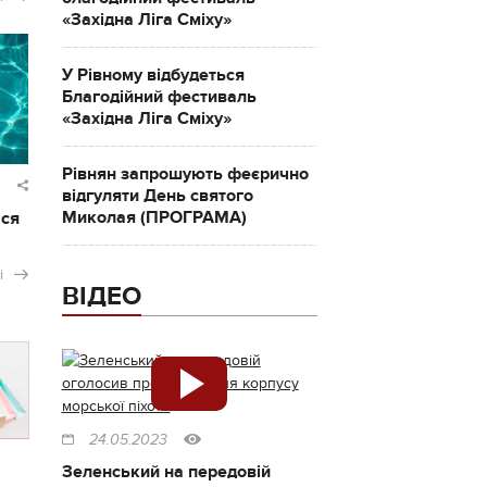
«Західна Ліга Сміху»
У Рівному відбудеться
Благодійний фестиваль
«Західна Ліга Сміху»
Рівнян запрошують феєрично
відгуляти День святого
Миколая (ПРОГРАМА)
ася
і
ВІДЕО
24.05.2023
Зеленський на передовій