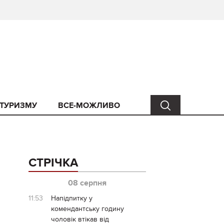
 ТУРИЗМУ
ВСЕ-МОЖЛИВО
СТРІЧКА
08 серпня
11:53
Напідпитку у
комендантську годину
чоловік втікав від