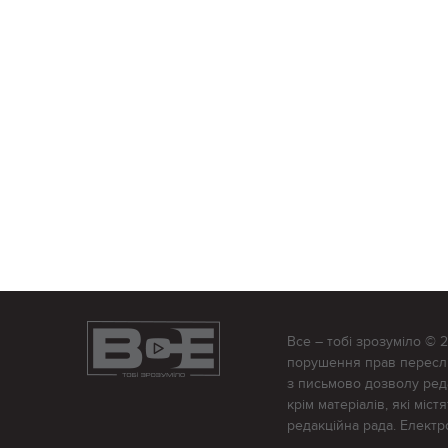
Все – тобі зрозуміло © 
порушення прав переслід
з письмово дозволу редак
крім матеріалів, які міс
редакційна рада. Елект