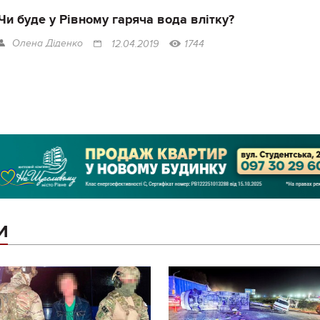
Чи буде у Рівному гаряча вода влітку?
Олена Діденко
12.04.2019
1744
И