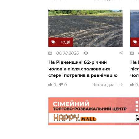
ПОДІЇ
06.08.2026
На Рівненщині 62-річний
На 
чоловік після спалювання
піс
стерні потрапив в реанімацію
чол
0
0
Читати далі
0