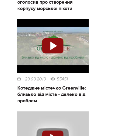
оголосив про створення
корпусу морської піхоти
29.09.2019
55451
Котеджне містечко Greenville:
близько від міста - далеко від
проблем.