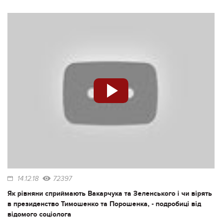
14.12.18
72397
Як рівняни сприймають Вакарчука та Зеленського і чи вірять
в президенство Тимошенко та Порошенка, - подробиці від
відомого соціолога