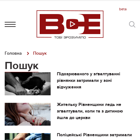
Головна
Пошук
Пошук
Підозрюваного у зґвалтуванні
рівнянки затримали у зоні
відчуження
Жительку Рівненщини ледь не
згвалтували, коли та з дитиною
йшла до церкви
Поліцейські Рівненщини затримали