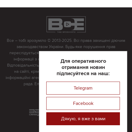
Все – тобі зрозуміло © 2013-2025. Всі права захищені діючим
законодавством України. Будь-яке порушення прав
переслідується в судовому порядку. Будь-яке відтворення
інформації з сайту тільки з письмово дозволу редакції.
Для оперативного
Відповідальність за достовірність усіх матеріалів, розміщених
отримання новин
на сайті, крім матеріалів, які містять посилання на інші
підписуйтеся на наш:
інформаційні агентства або інтернет-видання, несе редакційна
рада. Електронна пошта:
vserivne@gmail.com
Telegram
Реклама на сайті
Facebook
Розроблений та підтримується
в
компанії 32х32
Дякую, я вже з вами