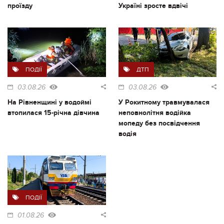
проїзду
Україні зросте вдвічі
ПОДІЇ
ДТП
03.08.26
03.08.26
На Рівненщині у водоймі
У Рокитному травмувалася
втопилася 15-річна дівчина
неповнолітня водійка
мопеду без посвідчення
водія
ПОДІЇ
01.08.26