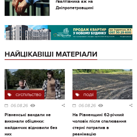
ґвалтівника аж на
Дніпропетровщині
НАЙЦІКАВІШІ МАТЕРІАЛИ
СУСПІЛЬСТВО
ПОДІЇ
06.08.26
06.08.26
Рівненські вандали не
На Рівненщині 62-річний
виконали обіцянки:
чоловік після спалювання
майданчик відновили без
стерні потрапив в
них
реанімацію