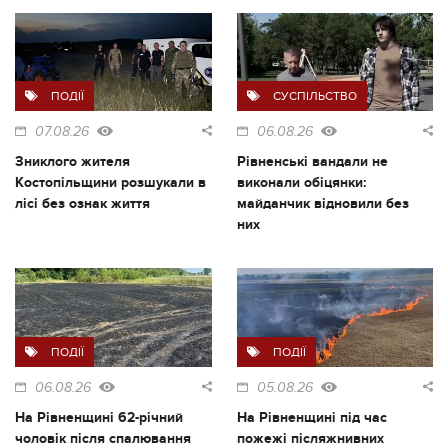
ПОДІЇ
СУСПІЛЬСТВО
07.08.26
06.08.26
Зниклого жителя
Рівненські вандали не
Костопільщини розшукали в
виконали обіцянки:
лісі без ознак життя
майданчик відновили без
них
ПОДІЇ
ПОДІЇ
06.08.26
05.08.26
На Рівненщині 62-річний
На Рівненщині під час
чоловік після спалювання
пожежі післяжнивних