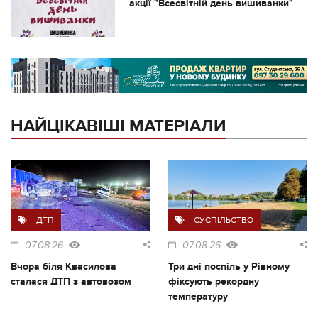
акції "Всесвітній день вишиванки"
НАЙЦІКАВІШІ МАТЕРІАЛИ
ДТП
СУСПІЛЬСТВО
07.08.26
07.08.26
Вчора біля Квасилова
Три дні поспіль у Рівному
сталася ДТП з автовозом
фіксують рекордну
температуру