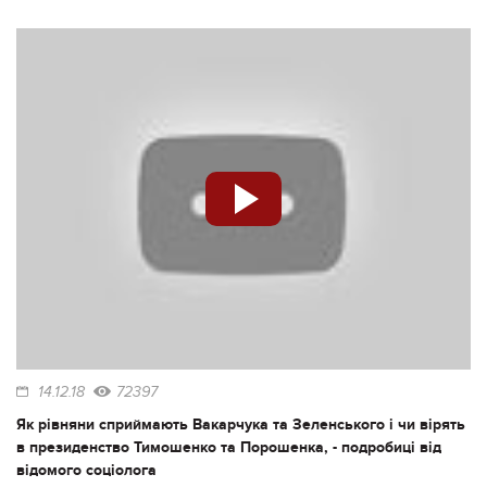
14.12.18
72397
Як рівняни сприймають Вакарчука та Зеленського і чи вірять
в президенство Тимошенко та Порошенка, - подробиці від
відомого соціолога