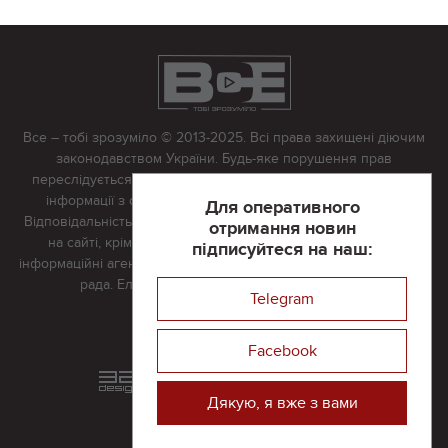
Все – тобі зрозуміло © 2013-2025. Всі права захищені діючим
законодавством України. Будь-яке порушення прав
переслідується в судовому порядку. Будь-яке відтворення
інформації з сайту тільки з письмово дозволу редакції.
Для оперативного
Відповідальність за достовірність усіх матеріалів, розміщених
отримання новин
на сайті, крім матеріалів, які містять посилання на інші
підписуйтеся на наш:
інформаційні агентства або інтернет-видання, несе редакційна
рада. Електронна пошта:
vserivne@gmail.com
Telegram
Реклама на сайті
Facebook
Розроблений та підтримується
в
компанії 32х32
Дякую, я вже з вами