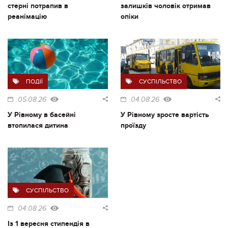
стерні потрапив в
залишків чоловік отримав
реанімацію
опіки
ПОДІЇ
СУСПІЛЬСТВО
05.08.26
04.08.26
У Рівному в басейні
У Рівному зросте вартість
втопилася дитина
проїзду
СУСПІЛЬСТВО
04.08.26
Із 1 вересня стипендія в