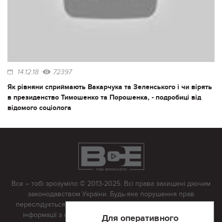
14.12.18
72397
Як рівняни сприймають Вакарчука та Зеленського і чи вірять
в президенство Тимошенко та Порошенка, - подробиці від
відомого соціолога
Все – тобі зрозуміло © 2013-2025. Всі права захищені діючим
законодавством України. Будь-яке порушення прав
переслідується в судовому порядку. Будь-яке відтворення
інформації з сайту тільки з письмово дозволу редакції.
Для оперативного