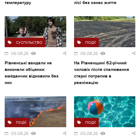
температуру
лісі без ознак життя
СУСПІЛЬСТВО
ПОДІЇ
06.08.26
06.08.26
Рівненські вандали не
На Рівненщині 62-річний
виконали обіцянки:
чоловік після спалювання
майданчик відновили без
стерні потрапив в
них
реанімацію
ПОДІЇ
ПОДІЇ
05.08.26
05.08.26