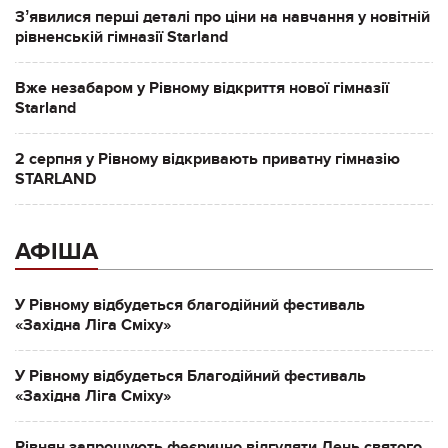
Зʼявилися перші деталі про ціни на навчання у новітній
рівненській гімназії Starland
Вже незабаром у Рівному відкриття нової гімназії
Starland
2 серпня у Рівному відкривають приватну гімназію
STARLAND
АФІША
У Рівному відбудеться благодійний фестиваль
«Західна Ліга Сміху»
У Рівному відбудеться Благодійний фестиваль
«Західна Ліга Сміху»
Рівнян запрошують феєрично відгуляти День святого