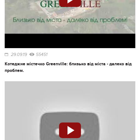
29.09.19
55451
Котеджне містечко Greenville: близько від міста - далеко від
проблем.