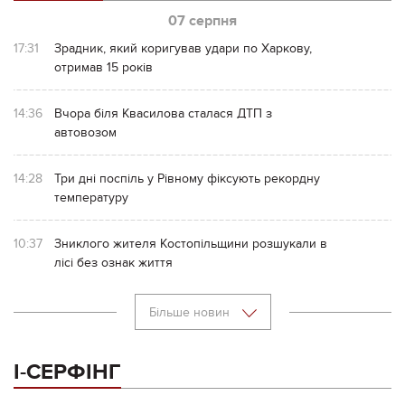
07 серпня
17:31
Зрадник, який коригував удари по Харкову,
отримав 15 років
14:36
Вчора біля Квасилова сталася ДТП з
автовозом
14:28
Три дні поспіль у Рівному фіксують рекордну
температуру
10:37
Зниклого жителя Костопільщини розшукали в
лісі без ознак життя
Більше новин
І-СЕРФІНГ