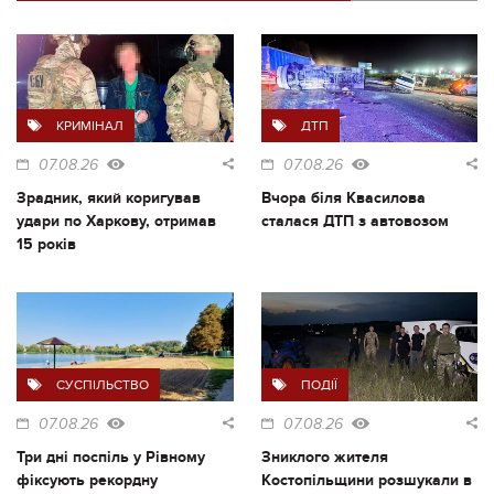
КРИМІНАЛ
ДТП
07.08.26
07.08.26
Зрадник, який коригував
Вчора біля Квасилова
удари по Харкову, отримав
сталася ДТП з автовозом
15 років
СУСПІЛЬСТВО
ПОДІЇ
07.08.26
07.08.26
Три дні поспіль у Рівному
Зниклого жителя
фіксують рекордну
Костопільщини розшукали в