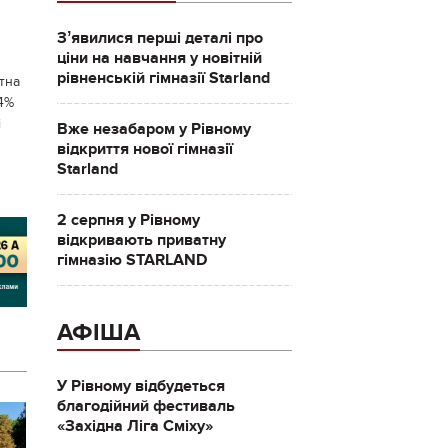
Зʼявилися перші деталі про
ціни на навчання у новітній
рівненській гімназії Starland
тна
,4%
і
Вже незабаром у Рівному
відкриття нової гімназії
Starland
2 серпня у Рівному
відкривають приватну
гімназію STARLAND
АФІША
У Рівному відбудеться
благодійний фестиваль
«Західна Ліга Сміху»