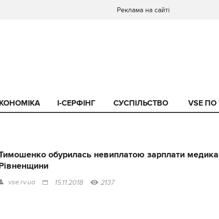
Реклама на сайті
КОНОМІКА
I-СЕРФІНГ
СУСПІЛЬСТВО
VSE ПО
Тимошенко обурилась невиплатою зарплати медик
Рівненщини
vse.rv.ua
15.11.2018
2137