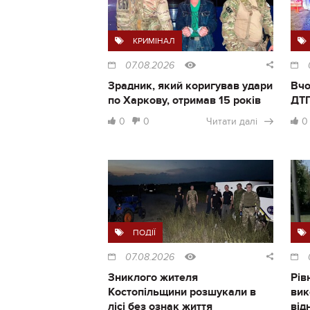
КРИМІНАЛ
07.08.2026
Зрадник, який коригував удари
Вчо
по Харкову, отримав 15 років
ДТП
0
0
Читати далі
0
ПОДІЇ
07.08.2026
Зниклого жителя
Рів
Костопільщини розшукали в
вик
лісі без ознак життя
від