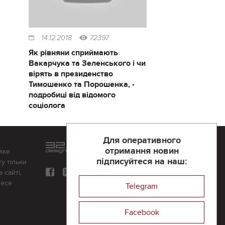
14.12.2018
72397
Як рівняни сприймають
Вакарчука та Зеленського і чи
вірять в президенство
Тимошенко та Порошенка, -
подробиці від відомого
соціолога
Для оперативного
Розроблений та підтримується
отримання новин
яке
в
компанії 32х32
підписуйтеся на наш:
у тільки
 сайті,
несе
Telegram
Facebook