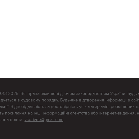
2013-2025. Всі права захищені діючим законодавством України. Будь-
ується в судовому порядку. Будь-яке відтворення інформації з сайт
ції. Відповідальність за достовірність усіх матеріалів, розміщених на
тять посилання на інші інформаційні агентства або інтернет-видання, 
ронна пошта:
vserivne@gmail.com