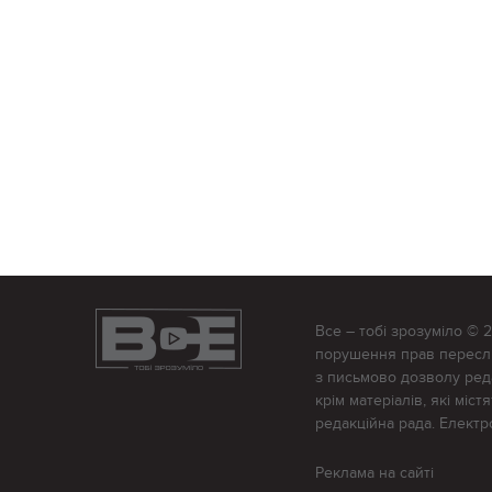
Все – тобі зрозуміло © 
порушення прав переслід
з письмово дозволу редак
крім матеріалів, які міс
редакційна рада. Елект
Реклама на сайті