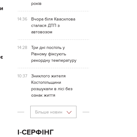
років
ни
14:36
Вчора біля Квасилова
сталася ДТП з
автовозом
14:28
Три дні поспіль у
Рівному фіксують
ає
рекордну температуру
10:37
Зниклого жителя
Костопільщини
розшукали в лісі без
ознак життя
Більше новин
І-СЕРФІНГ