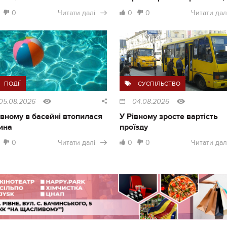
0
Читати далі
0
0
Читати дал
ПОДІЇ
СУСПІЛЬСТВО
05.08.2026
04.08.2026
івному в басейні втопилася
У Рівному зросте вартість
ина
проїзду
0
Читати далі
0
0
Читати дал