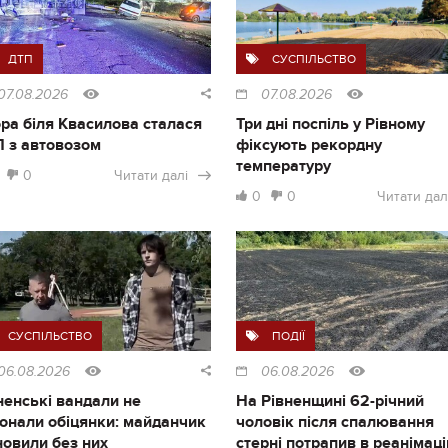
ДТП
СУСПІЛЬСТВО
07.08.2026
07.08.2026
ра біля Квасилова сталася
Три дні поспіль у Рівному
 з автовозом
фіксують рекордну
температуру
0
Читати далі
0
0
Читати дал
СУСПІЛЬСТВО
ПОДІЇ
06.08.2026
06.08.2026
ненські вандали не
На Рівненщині 62-річний
онали обіцянки: майданчик
чоловік після спалювання
новили без них
стерні потрапив в реанімац