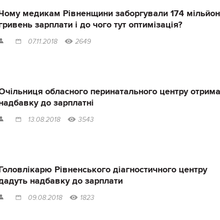
Чому медикам Рівненщини заборгували 174 мільйо
гривень зарплати і до чого тут оптимізація?
07.11.2018
2649
Очільниця обласного перинатального центру отрим
надбавку до зарплатні
13.08.2018
3543
Головлікарю Рівненського діагностичного центру
дадуть надбавку до зарплати
09.08.2018
1823