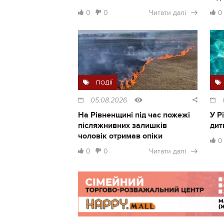
0
0
Читати далі
0
ПОДІЇ
05.08.2026
На Рівненщині під час пожежі
У Р
післяжнивних залишків
дит
чоловік отримав опіки
0
0
0
Читати далі