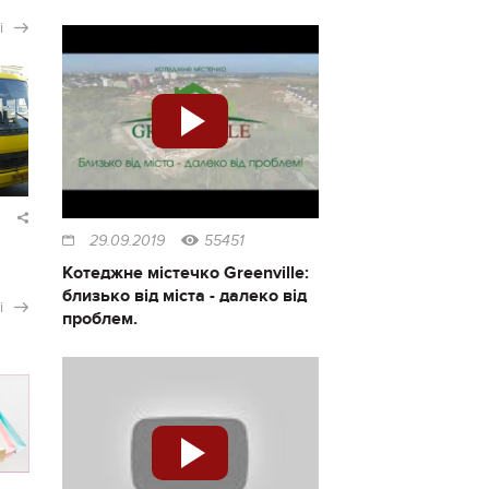
і
29.09.2019
55451
Котеджне містечко Greenville:
близько від міста - далеко від
і
проблем.