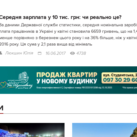
Середня зарплата у 10 тис. грн: чи реально це?
За даними Державної служби статистики, середня номінальна заробі
плата працівників в Україні у квітні становила 6659 гривень, що на 1
менше порівняно з березнем цього року і на 36% більше, ніж у квітн
2016 року. Ця сума у 2,1 раза вища від мінімаль
Люкшин Юлія
16.06.2017
4738
И