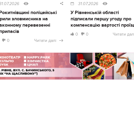
31.07.2026
31.07.2026
Рокитнівщині поліцейські
У Рівненській області
рили зловмисника на
підписали першу угоду про
аконному перевезенні
компенсацію вартості проїз
припасів
0
0
Читати дал
0
Читати далі