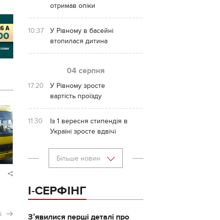
отримав опіки
10:37
У Рівному в басейні
втопилася дитина
04 серпня
17:20
У Рівному зросте
вартість проїзду
11:30
Із 1 вересня стипендія в
Україні зросте вдвічі
Більше новин
І-СЕРФІНГ
і
Зʼявилися перші деталі про