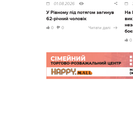
01.08.2026
У Рівному під потягом загинув
На 
62-річний чоловік
вик
нез
0
0
Читати далі
боє
0