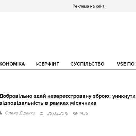
Реклама на сайті
КОНОМІКА
I-СЕРФІНГ
СУСПІЛЬСТВО
VSE ПО
Добровільно здай незареєстровану зброю: уникнути
відповідальність в рамках місячника
Олена Діденко
29.03.2019
1435