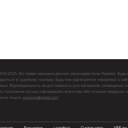
2013-2025. Всі права захищені діючим законодавством України. Будь-
ується в судовому порядку. Будь-яке відтворення інформації з сайт
ції. Відповідальність за достовірність усіх матеріалів, розміщених на
тять посилання на інші інформаційні агентства або інтернет-видання, 
ронна пошта:
vserivne@gmail.com
римінал
Економіка
i-серфінг
Суспільство
VSE по