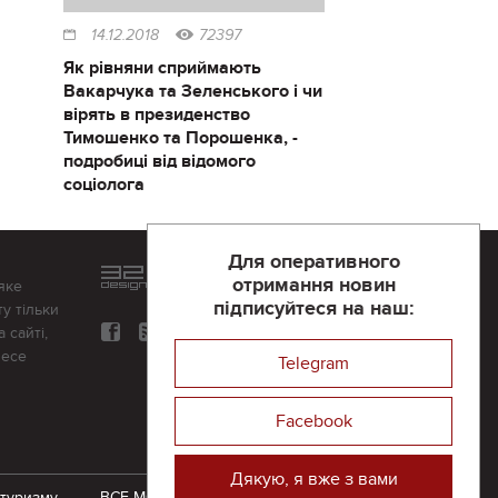
14.12.2018
72397
Як рівняни сприймають
Вакарчука та Зеленського і чи
вірять в президенство
Тимошенко та Порошенка, -
подробиці від відомого
соціолога
Для оперативного
Розроблений та підтримується
отримання новин
яке
в
компанії 32х32
підписуйтеся на наш:
у тільки
 сайті,
несе
Telegram
Facebook
Дякую, я вже з вами
 туризму
ВСЕ-МОЖЛИВО