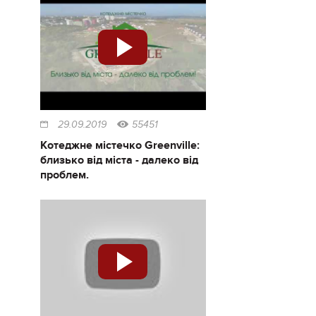
29.09.2019
55451
Котеджне містечко Greenville:
близько від міста - далеко від
проблем.