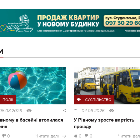
И
ПОДІЇ
СУСПІЛЬСТВО
05.08.2026
04.08.2026
івному в басейні втопилася
У Рівному зросте вартість
ина
проїзду
0
Читати далі
0
0
Читати дал