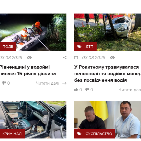
ПОДІЇ
ДТП
03.08.2026
03.08.2026
Рівненщині у водоймі
У Рокитному травмувалася
пилася 15-річна дівчина
неповнолітня водійка мопе
без посвідчення водія
0
Читати далі
0
0
Читати дал
КРИМІНАЛ
СУСПІЛЬСТВО