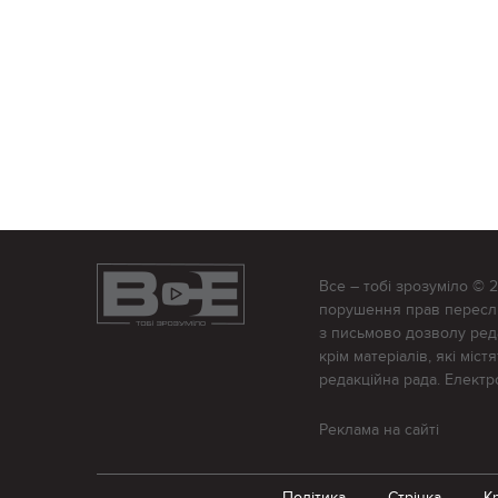
Все – тобі зрозуміло © 
порушення прав переслід
з письмово дозволу редак
крім матеріалів, які міс
редакційна рада. Елект
Реклама на сайті
Політика
Стрічка
К