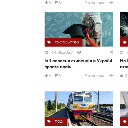
0
0
Читати далі
СУСПІЛЬСТВО
04.08.2026
Із 1 вересня стипендія в Україні
На 
зросте вдвічі
вто
0
0
Читати далі
0
ПОДІЇ