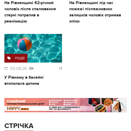
На Рівненщині 62-річний
На Рівненщині під час
чоловік після спалювання
пожежі післяжнивних
стерні потрапив в
залишків чоловік отримав
реанімацію
опіки
ПОДІЇ
05.08.26
У Рівному в басейні
втопилася дитина
СТРІЧКА