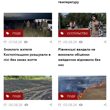
температуру
ПОДІЇ
СУСПІЛЬСТВО
07.08.26
06.08.26
Зниклого жителя
Рівненські вандали не
Костопільщини розшукали в
виконали обіцянки:
лісі без ознак життя
майданчик відновили без
них
ПОДІЇ
ПОДІЇ
06.08.26
05.08.26