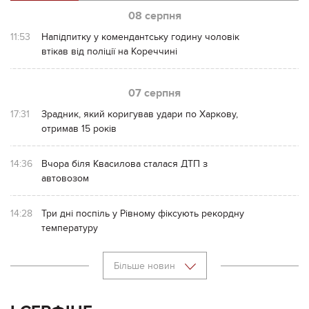
08 серпня
11:53
Напідпитку у комендантську годину чоловік
втікав від поліції на Кореччині
07 серпня
17:31
Зрадник, який коригував удари по Харкову,
отримав 15 років
14:36
Вчора біля Квасилова сталася ДТП з
автовозом
14:28
Три дні поспіль у Рівному фіксують рекордну
температуру
Більше новин