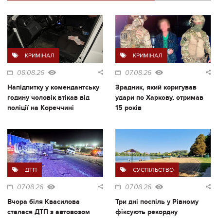
КРИМІНАЛ
КРИМІНАЛ
08.08.26
07.08.26
Напідпитку у комендантську
Зрадник, який коригував
годину чоловік втікав від
удари по Харкову, отримав
поліції на Кореччині
15 років
ДТП
СУСПІЛЬСТВО
07.08.26
07.08.26
Вчора біля Квасилова
Три дні поспіль у Рівному
сталася ДТП з автовозом
фіксують рекордну