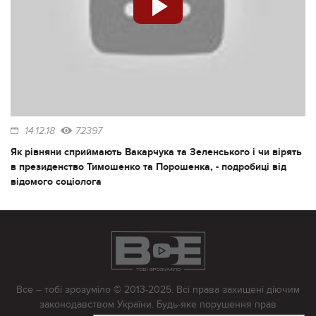
14.12.18
72397
Як рівняни сприймають Вакарчука та Зеленського і чи вірять
в президенство Тимошенко та Порошенка, - подробиці від
відомого соціолога
Все – тобі зрозуміло © 2013-2025. Всі права захищені діючим
законодавством України. Будь-яке порушення прав