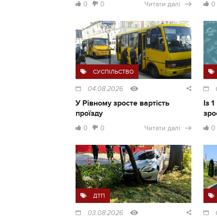
0
0
Читати далі
0
СУСПІЛЬСТВО
04.08.2026
У Рівному зросте вартість
Із 
проїзду
зро
0
0
Читати далі
0
ДТП
03.08.2026