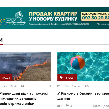
И
ПОДІЇ
ПОДІЇ
05.08.2026
05.08.2026
Рівненщині під час пожежі
У Рівному в басейні втопил
ляжнивних залишків
дитина
овік отримав опіки
0
0
Читати дал