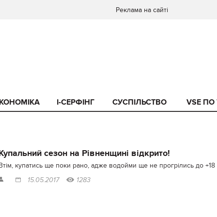
Реклама на сайті
КОНОМІКА
I-СЕРФІНГ
СУСПІЛЬСТВО
VSE ПО
Купальний сезон на Рівненщині відкрито!
Втім, купатись ще поки рано, адже водойми ще не прогрілись до +18
15.05.2017
1283