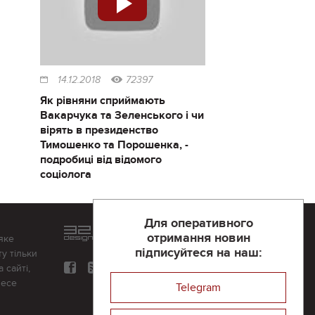
14.12.2018
72397
Як рівняни сприймають
Вакарчука та Зеленського і чи
вірять в президенство
Тимошенко та Порошенка, -
подробиці від відомого
соціолога
Для оперативного
Розроблений та підтримується
отримання новин
яке
в
компанії 32х32
підписуйтеся на наш:
у тільки
 сайті,
несе
Telegram