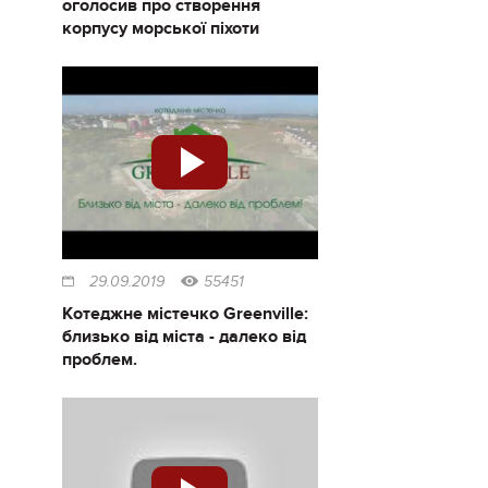
оголосив про створення
корпусу морської піхоти
29.09.2019
55451
Котеджне містечко Greenville:
близько від міста - далеко від
проблем.