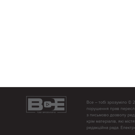
Все – тобі зрозуміло © 
порушення прав переслід
з письмово дозволу редак
крім матеріалів, які міс
редакційна рада. Елект