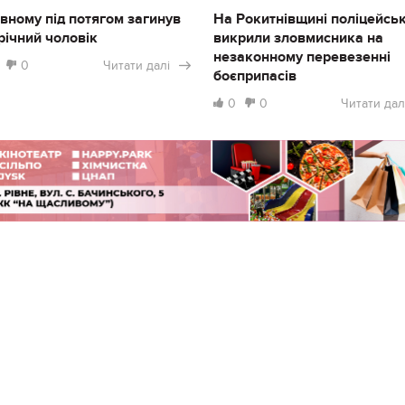
івному під потягом загинув
На Рокитнівщині поліцейськ
річний чоловік
викрили зловмисника на
незаконному перевезенні
0
Читати далі
боєприпасів
0
0
Читати дал