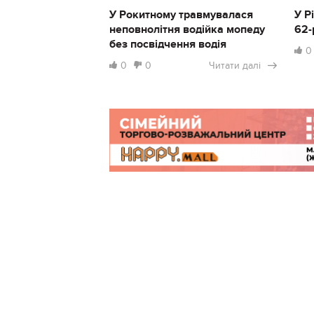
У Рокитному травмувалася
У Р
неповнолітня водійка мопеду
62-
без посвідчення водія
0
0
0
Читати далі