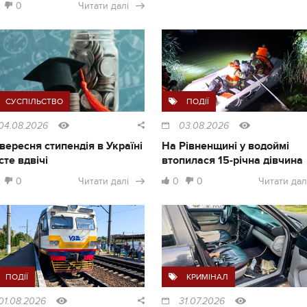
0
Читати далі
СУСПІЛЬСТВО
ПОДІЇ
04.08.2026
03.08.2026
1 вересня стипендія в Україні
На Рівненщині у водоймі
сте вдвічі
втопилася 15-річна дівчина
0
Читати далі
0
0
Читати дал
ПОДІЇ
КРИМІНАЛ
01.08.2026
31.07.2026